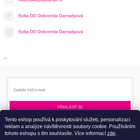
Epita-DD Dobromila Darnadyová
Epita-DD Dobromila Darnadyová
---
PŘIHLÁSIT SE
Tento eshop používá k poskytování služeb, personalizaci
Přihlaste se k EPITA-DD a získávejte novinky jako první.
reklam a analýze návštěvnosti soubory cookie. Používáním
tohoto eshopu s tím souhlasíte.
Více informací
zde
.