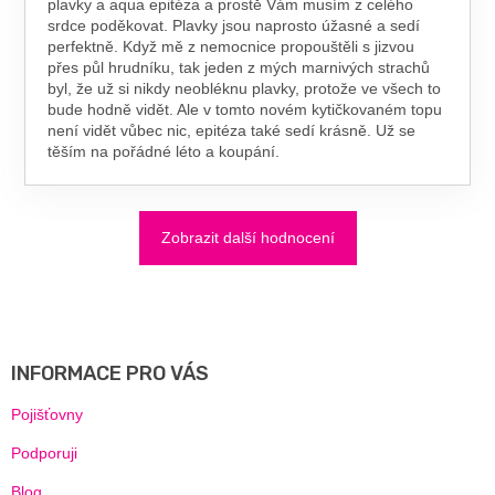
plavky a aqua epitéza a prostě Vám musím z celého
srdce poděkovat. Plavky jsou naprosto úžasné a sedí
perfektně. Když mě z nemocnice propouštěli s jizvou
přes půl hrudníku, tak jeden z mých marnivých strachů
byl, že už si nikdy neobléknu plavky, protože ve všech to
bude hodně vidět. Ale v tomto novém kytičkovaném topu
není vidět vůbec nic, epitéza také sedí krásně. Už se
těším na pořádné léto a koupání.
Zobrazit další hodnocení
Z
Á
P
A
INFORMACE PRO VÁS
T
Í
Pojišťovny
Podporuji
Blog