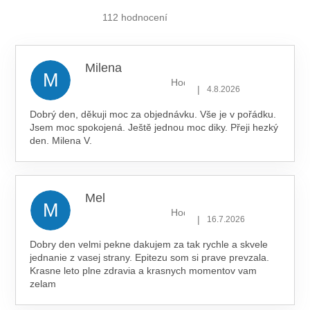
obchodu
je
112 hodnocení
5,0
z 5
hvězdiček.
Milena
M
Hodnocení obchodu je 5 z 5 hv
|
4.8.2026
Dobrý den, děkuji moc za objednávku. Vše je v pořádku.
Jsem moc spokojená. Ještě jednou moc diky. Přeji hezký
den. Milena V.
Mel
M
Hodnocení obchodu je 5 z 5 hv
|
16.7.2026
Dobry den velmi pekne dakujem za tak rychle a skvele
jednanie z vasej strany. Epitezu som si prave prevzala.
Krasne leto plne zdravia a krasnych momentov vam
zelam