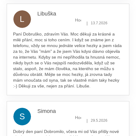
Libuška
L
Hodnocení obchodu je 5 z 5 hv
|
13.7.2026
Paní Dobruško, zdravím Vás. Moc děkuji za krásné a
milé přání, moc si toho cením. I když se známe jen z
telefonu, vždy se mnou jednáte velice hezky a jsem ráda
za to, že Vás "mám" a že jsem Vás kdysi dávno objevila
na internetu. Kdyby se mi nepřihodila ta hnusná nemoc,
nikdy bych se o Vás nejspíš nedozvěděla, když už se
stalo, aspoň, že mám člověka, na kterého se můžu s
důvěrou obrátit. Mějte se moc hezky, já zrovna tady
mám vnoučata od syna, tak se vlastně mám taky hezky
:-) Děkuji za vše, nejen za přání. Libuše.
Simona
S
Hodnocení obchodu je 5 z 5 hv
|
29.5.2026
Dobrý den paní Dobromilo, včera mi od Vás přišly nové