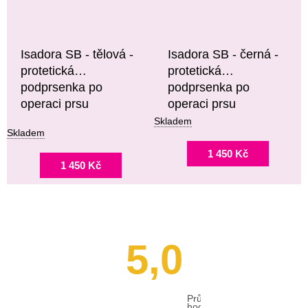
Isadora SB - tělová -
Isadora SB - černá -
protetická
protetická
podprsenka po
podprsenka po
operaci prsu
operaci prsu
Skladem
Skladem
1 450 Kč
1 450 Kč
5,0
Průměrné
hodnocení