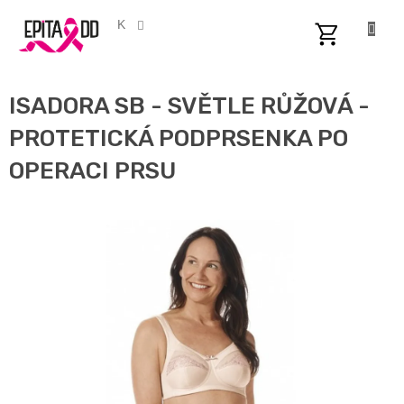
Přejít
na
CZK
obsah
NÁKUPNÍ
KOŠÍK
ISADORA SB - SVĚTLE RŮŽOVÁ -
PROTETICKÁ PODPRSENKA PO
OPERACI PRSU