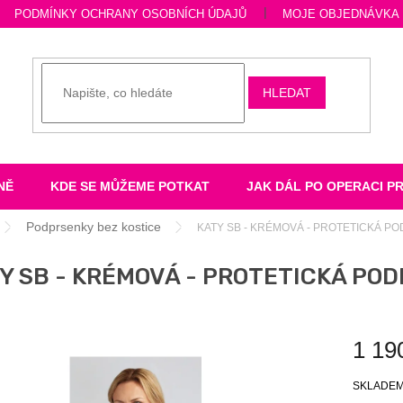
PODMÍNKY OCHRANY OSOBNÍCH ÚDAJŮ
MOJE OBJEDNÁVKA
HLEDAT
NĚ
KDE SE MŮŽEME POTKAT
JAK DÁL PO OPERACI P
Podprsenky bez kostice
KATY SB - KRÉMOVÁ - PROTETICKÁ P
Y SB - KRÉMOVÁ - PROTETICKÁ PO
1 19
Měrná
SKLADE
cena: