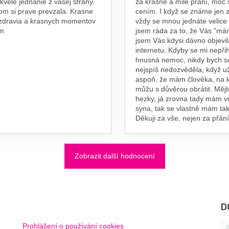
skvele jednanie z vasej strany.
za krásné a milé přání, moc 
om si prave prevzala. Krasne
cením. I když se známe jen z
 zdravia a krasnych momentov
vždy se mnou jednáte velice
am
jsem ráda za to, že Vás "má
jsem Vás kdysi dávno objevil
internetu. Kdyby se mi nepřih
hnusná nemoc, nikdy bych s
nejspíš nedozvěděla, když už
aspoň, že mám člověka, na 
můžu s důvěrou obrátit. Měj
hezky, já zrovna tady mám 
syna, tak se vlastně mám tak
Děkuji za vše, nejen za přání
Zobrazit další hodnocení
D
Prohlášení o používání cookies