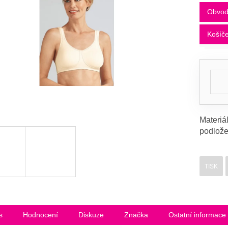
Obvo
Košíč
Materiá
podlože
TISK
s
Hodnocení
Diskuze
Značka
Ostatní informace