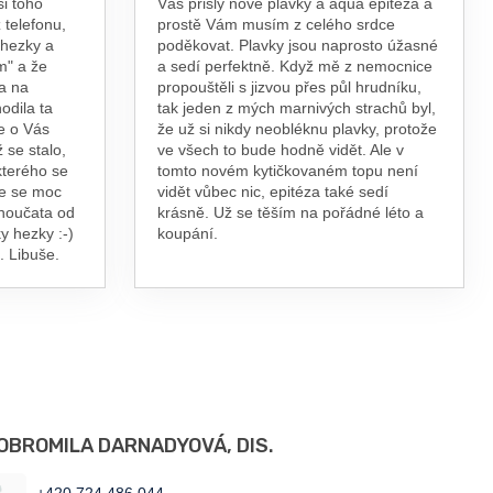
si toho
Vás přišly nové plavky a aqua epitéza a
 telefonu,
prostě Vám musím z celého srdce
 hezky a
poděkovat. Plavky jsou naprosto úžasné
m" a že
a sedí perfektně. Když mě z nemocnice
a na
propouštěli s jizvou přes půl hrudníku,
odila ta
tak jeden z mých marnivých strachů byl,
e o Vás
že už si nikdy neobléknu plavky, protože
 se stalo,
ve všech to bude hodně vidět. Ale v
kterého se
tomto novém kytičkovaném topu není
te se moc
vidět vůbec nic, epitéza také sedí
vnoučata od
krásně. Už se těším na pořádné léto a
y hezky :-)
koupání.
. Libuše.
OBROMILA DARNADYOVÁ, DIS.