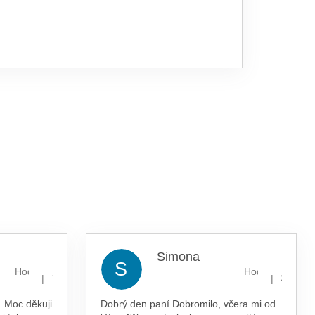
Simona
S
Hodnocení obchodu je 5 z 5 hvězdiček.
Hodnocení obcho
|
|
13.7.2026
29.5.202
 Moc děkuji
Dobrý den paní Dobromilo, včera mi od