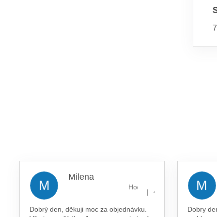
7
Milena
M
M
Hodnocení obchodu je 5 z 5 
|
4.8.2026
Dobrý den, děkuji moc za objednávku.
Dobry de