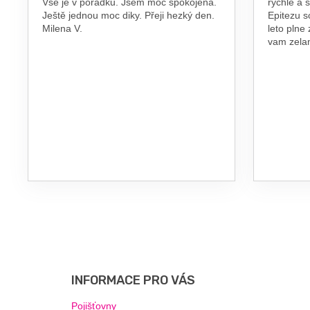
Vše je v pořádku. Jsem moc spokojená.
rychle a 
Ještě jednou moc diky. Přeji hezký den.
Epitezu s
Milena V.
leto plne
vam zel
Z
Á
P
INFORMACE PRO VÁS
A
T
Pojišťovny