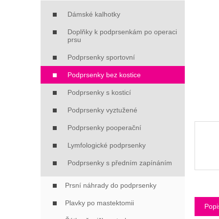
Í
P
Dámské kalhotky
A
Doplňky k podprsenkám po operaci
N
prsu
E
L
Podprsenky sportovní
Podprsenky bez kostice
Podprsenky s kosticí
Podprsenky vyztužené
Podprsenky pooperační
Lymfologické podprsenky
Podprsenky s předním zapínáním
Prsní náhrady do podprsenky
Plavky po mastektomii
Popi