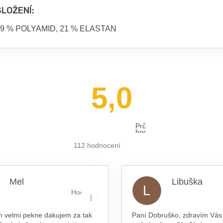
SLOŽENÍ:
9 % POLYAMID, 21 % ELASTAN
5,0
Průměrné
hodnocení
obchodu
je
112 hodnocení
5,0
z 5
hvězdiček.
Mel
Libuška
L
hvězdiček.
Hodnocení obchodu je 5 z 5 hvězdiček.
|
16.7.2026
n velmi pekne dakujem za tak
Paní Dobruško, zdravím Vás.