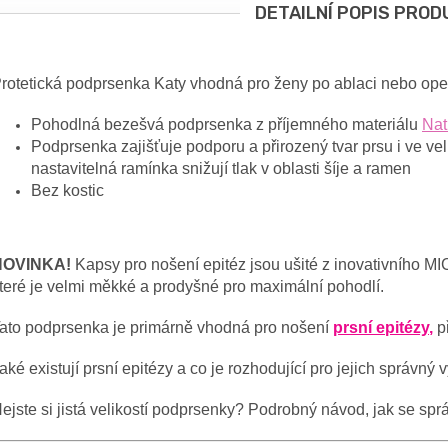
DETAILNÍ POPIS PROD
rotetická podprsenka Katy vhodná pro ženy po ablaci nebo oper
Pohodlná bezešvá podprsenka z příjemného materiálu
Nat
Podprsenka zajišťuje podporu a přirozený tvar prsu i ve v
nastavitelná ramínka snižují tlak v oblasti šíje a ramen
Bez kostic
NOVINKA!
Kapsy pro nošení epitéz jsou ušité z inovativní
ho
MI
teré
je
velmi
měkké
a prodyšné
pro maximální pohodlí.
ato podprsenka je primárně vhodná pro nošení
prsní epitézy
,
p
aké existují prsní epitézy a co je rozhodující pro jejich správný
ejste si jistá velikostí podprsenky? Podrobný návod, jak se spr