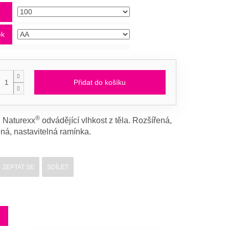
d
ek
Přidat do košíku
®
l Naturexx
odvádějící vlhkost z těla. Rozšířená,
ná, nastavitelná ramínka.
ZEPTAT SE
SDÍLET