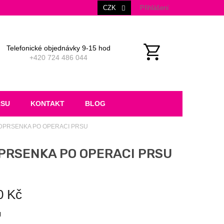
CZK
Přihlášení
Telefonické objednávky 9-15 hod
+420 724 486 044
NÁKUPNÍ
KOŠÍK
RSU
KONTAKT
BLOG
ODPRSENKA PO OPERACI PRSU
DPRSENKA PO OPERACI PRSU
0 Kč
M