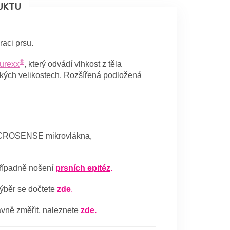
UKTU
aci prsu.
®
urexx
, který odvádí vlhkost z těla
elkých velikostech. Rozšířená podložená
CROSENSE
mikrovlákna,
řípadně nošení
prsních epitéz
.
 výběr se dočtete
zde
.
ávně změřit, naleznete
zde
.