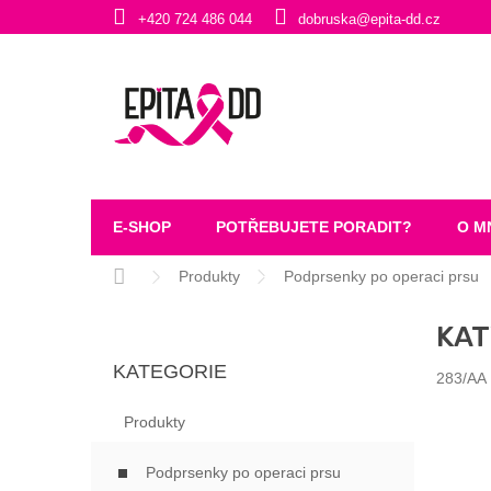
Přejít
+420 724 486 044
dobruska@epita-dd.cz
na
obsah
E-SHOP
POTŘEBUJETE PORADIT?
O M
Domů
Produkty
Podprsenky po operaci prsu
P
KAT
O
Přeskočit
S
KATEGORIE
kategorie
T
283/AA
R
Produkty
A
N
Podprsenky po operaci prsu
N