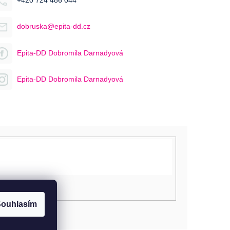
+420 724 486 044
dobruska@epita-dd.cz
Epita-DD Dobromila Darnadyová
Epita-DD Dobromila Darnadyová
ouhlasím