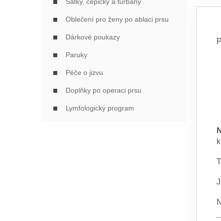
Šátky, čepičky a turbany
Oblečení pro ženy po ablaci prsu
Dárkové poukazy
P
Paruky
Péče o jizvu
Doplňky po operaci prsu
Lymfologický program
k
T
J
N