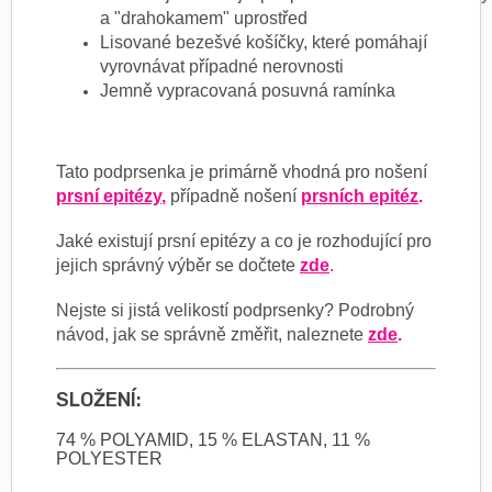
a
"drahokamem" uprostřed
Lisované bezešvé košíčky, které pomáhají
vyrovnávat případné nerovnosti
Jemně vypracovaná posuvná ramínka
Tato podprsenka je primárně vhodná pro nošení
prsní epitézy
,
případně nošení
prsních epitéz
.
Jaké existují prsní epitézy a co je rozhodující pro
jejich správný výběr se dočtete
zde
.
Nejste si jistá velikostí podprsenky? Podrobný
návod, jak se správně změřit, naleznete
zde
.
SLOŽENÍ:
74 % POLYAMID, 15 % ELASTAN, 11 %
POLYESTER