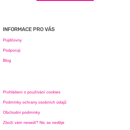
Z
Á
P
A
INFORMACE PRO VÁS
T
Í
Pojišťovny
Podporuji
Blog
Prohlášení o používání cookies
Podmínky ochrany osobních údajů
Obchodní podmínky
Zboží vám nesedí? Nic se neděje