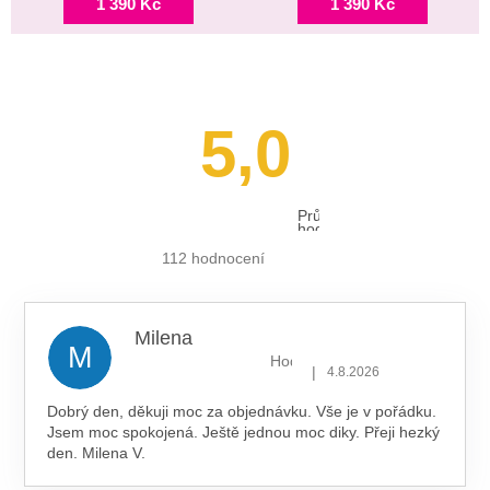
1 390 Kč
1 390 Kč
5,0
Průměrné
hodnocení
obchodu
je
112 hodnocení
5,0
z 5
hvězdiček.
Milena
M
Hodnocení obchodu je 5 z 5 hv
|
4.8.2026
Dobrý den, děkuji moc za objednávku. Vše je v pořádku.
Jsem moc spokojená. Ještě jednou moc diky. Přeji hezký
den. Milena V.