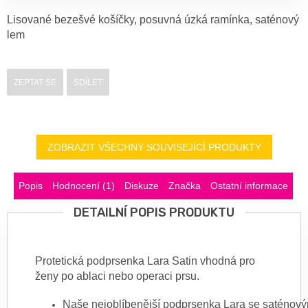
Lisované bezešvé košíčky, posuvná úzká ramínka, saténový
lem
ZEPTAT SE
SDÍLET
ZOBRAZIT VŠECHNY SOUVISEJÍCÍ PRODUKTY
Popis
Hodnocení (1)
Diskuze
Značka
Ostatní informace
DETAILNÍ POPIS PRODUKTU
Protetická podprsenka Lara Satin vhodná pro
ženy po ablaci nebo operaci prsu.
Naše
nejoblíbenější
pod
prsenka
Lara
se
saténov