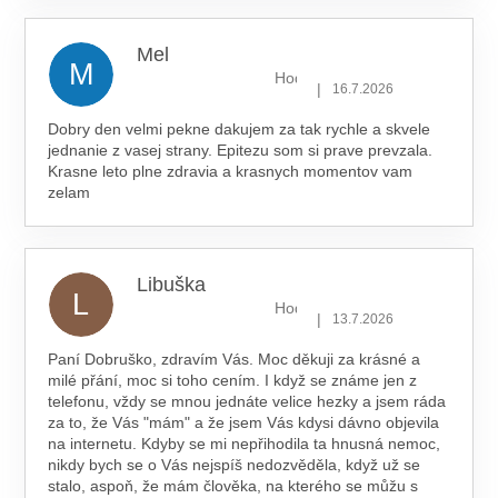
Mel
M
Hodnocení obchodu je 5 z 5 hv
|
16.7.2026
Dobry den velmi pekne dakujem za tak rychle a skvele
jednanie z vasej strany. Epitezu som si prave prevzala.
Krasne leto plne zdravia a krasnych momentov vam
zelam
Libuška
L
Hodnocení obchodu je 5 z 5 hv
|
13.7.2026
Paní Dobruško, zdravím Vás. Moc děkuji za krásné a
milé přání, moc si toho cením. I když se známe jen z
telefonu, vždy se mnou jednáte velice hezky a jsem ráda
za to, že Vás "mám" a že jsem Vás kdysi dávno objevila
na internetu. Kdyby se mi nepřihodila ta hnusná nemoc,
nikdy bych se o Vás nejspíš nedozvěděla, když už se
stalo, aspoň, že mám člověka, na kterého se můžu s