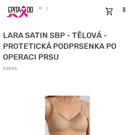
Přejít
na
CZK
obsah
NÁKUPNÍ
KOŠÍK
LARA SATIN SBP - TĚLOVÁ -
PROTETICKÁ PODPRSENKA PO
OPERACI PRSU
530/AA