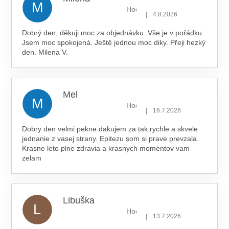
M
Hodnocení obchodu je 5 z 5 hv
|
4.8.2026
Dobrý den, děkuji moc za objednávku. Vše je v pořádku.
Jsem moc spokojená. Ještě jednou moc diky. Přeji hezký
den. Milena V.
Mel
M
Hodnocení obchodu je 5 z 5 hv
|
16.7.2026
Dobry den velmi pekne dakujem za tak rychle a skvele
jednanie z vasej strany. Epitezu som si prave prevzala.
Krasne leto plne zdravia a krasnych momentov vam
zelam
Libuška
L
Hodnocení obchodu je 5 z 5 hv
|
13.7.2026