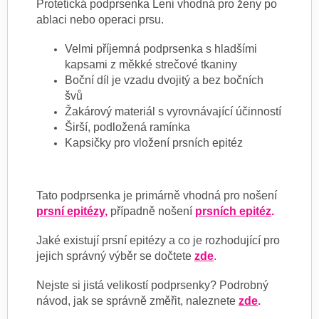
Protetická podprsenka Leni vhodná pro ženy po
ablaci nebo operaci prsu.
Velmi příjemná podprsenka s hladšími
kapsami z měkké strečové tkaniny
Boční díl je vzadu dvojitý a bez bočních
švů
Žakárový materiál s vyrovnávající účinností
Širší, podložená ramínka
Kapsičky pro vložení prsních epitéz
Tato podprsenka je primárně vhodná pro nošení
prsní epitézy
,
případně nošení
prsních epitéz
.
Jaké existují prsní epitézy a co je rozhodující pro
jejich správný výběr se dočtete
zde
.
Nejste si jistá velikostí podprsenky? Podrobný
návod, jak se správně změřit, naleznete
zde
.