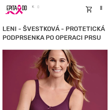
Přejít
na
CZK
obsah
NÁKUPNÍ
KOŠÍK
LENI - ŠVESTKOVÁ - PROTETICKÁ
PODPRSENKA PO OPERACI PRSU