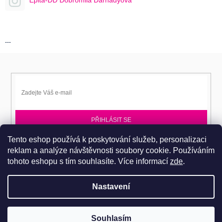
Epita-DD Dobromila Darnadyová
---
PŘIHLÁSIT SE
Tento eshop používá k poskytování služeb, personalizaci
Přihlaste se k EPITA-DD a získávejte novinky jako první.
reklam a analýze návštěvnosti soubory cookie. Používáním
tohoto eshopu s tím souhlasíte.
Více informací
zde
.
Nastavení
Copyright 2026
Dobromila Darnadyová EPITA-DD
. Všechna práva
Pro návštěvu do prodejního centra je nutné se objednat. Tel.: 724
Souhlasím