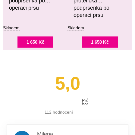
podprsenka po
protetická
operaci prsu
podprsenka po
operaci prsu
Skladem
Skladem
1 650 Kč
1 650 Kč
5,0
Průměrné
hodnocení
obchodu
je
112 hodnocení
5,0
z 5
hvězdiček.
Milena