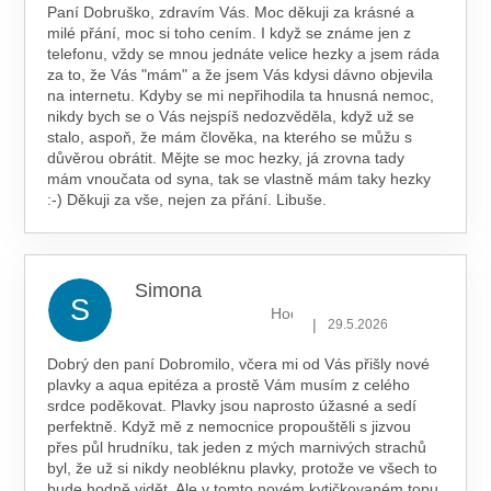
Paní Dobruško, zdravím Vás. Moc děkuji za krásné a
milé přání, moc si toho cením. I když se známe jen z
telefonu, vždy se mnou jednáte velice hezky a jsem ráda
za to, že Vás "mám" a že jsem Vás kdysi dávno objevila
na internetu. Kdyby se mi nepřihodila ta hnusná nemoc,
nikdy bych se o Vás nejspíš nedozvěděla, když už se
stalo, aspoň, že mám člověka, na kterého se můžu s
důvěrou obrátit. Mějte se moc hezky, já zrovna tady
mám vnoučata od syna, tak se vlastně mám taky hezky
:-) Děkuji za vše, nejen za přání. Libuše.
Simona
S
Hodnocení obchodu je 5 z 5 hv
|
29.5.2026
Dobrý den paní Dobromilo, včera mi od Vás přišly nové
plavky a aqua epitéza a prostě Vám musím z celého
srdce poděkovat. Plavky jsou naprosto úžasné a sedí
perfektně. Když mě z nemocnice propouštěli s jizvou
přes půl hrudníku, tak jeden z mých marnivých strachů
byl, že už si nikdy neobléknu plavky, protože ve všech to
bude hodně vidět. Ale v tomto novém kytičkovaném topu