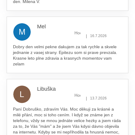
den. Milena V.
Mel
M
Hodnocení obchodu je 5 z 5 hv
|
16.7.2026
Dobry den velmi pekne dakujem za tak rychle a skvele
jednanie z vasej strany. Epitezu som si prave prevzala.
Krasne leto plne zdravia a krasnych momentov vam
zelam
Libuška
L
Hodnocení obchodu je 5 z 5 hv
|
13.7.2026
Paní Dobruško, zdravím Vás. Moc děkuji za krásné a
milé přání, moc si toho cením. I když se známe jen z
telefonu, vždy se mnou jednáte velice hezky a jsem ráda
za to, že Vás "mám" a že jsem Vás kdysi dávno objevila
na internetu. Kdyby se mi nepřihodila ta hnusná nemoc,