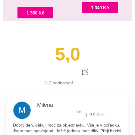
1 340 Kč
1 360 Kč
5,0
Průměrné
hodnocení
obchodu
je
112 hodnocení
5,0
z 5
hvězdiček.
Milena
M
Hodnocení obchodu je 5 z 5 hv
|
4.8.2026
Dobrý den, děkuji moc za objednávku. Vše je v pořádku.
Jsem moc spokojená. Ještě jednou moc diky. Přeji hezký