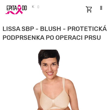
Přejít
na
CZK
obsah
NÁKUPNÍ
KOŠÍK
LISSA SBP - BLUSH - PROTETICKÁ
PODPRSENKA PO OPERACI PRSU