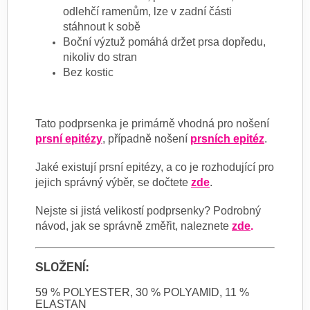
odlehčí ramenům, lze v zadní části
stáhnout k sobě
Boční výztuž pomáhá držet prsa dopředu,
nikoliv do stran
Bez kostic
Tato podprsenka je primárně vhodná pro nošení
prsní epitézy
, případně nošení
prsních epitéz
.
Jaké existují prsní epitézy, a co je rozhodující pro
jejich správný výběr, se dočtete
zde
.
Nejste si jistá velikostí podprsenky? Podrobný
návod, jak se správně změřit, naleznete
zde
.
SLOŽENÍ:
59 % POLYESTER, 30 % POLYAMID, 11 %
ELASTAN