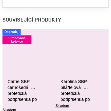
SOUVISEJÍCÍ PRODUKTY
Doprodej
Limitovaná
kolekce
Carrie SBP -
Karolina SBP -
černošedá -
bílá/tělová -
protetická
protetická
podprsenka po
podprsenka po
operaci prsu
operaci prsu
Skladem
Skladem