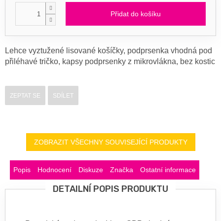
Přidat do košíku
Lehce vyztužené lisované košíčky, podprsenka vhodná pod
přiléhavé tričko, kapsy podprsenky z mikrovlákna, bez kostic
ZEPTAT SE
SDÍLET
ZOBRAZIT VŠECHNY SOUVISEJÍCÍ PRODUKTY
Popis
Hodnocení
Diskuze
Značka
Ostatní informace
DETAILNÍ POPIS PRODUKTU