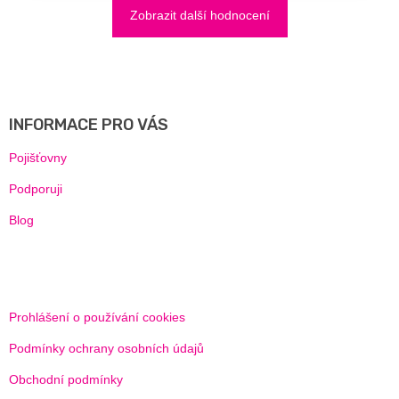
Zobrazit další hodnocení
Z
Á
P
A
INFORMACE PRO VÁS
T
Í
Pojišťovny
Podporuji
Blog
Prohlášení o používání cookies
Podmínky ochrany osobních údajů
Obchodní podmínky