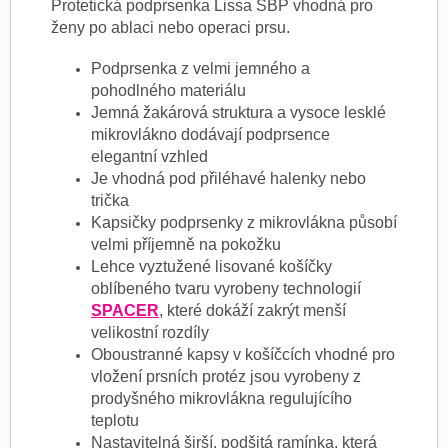
Protetická podprsenka Lissa SBP vhodná pro
ženy po ablaci nebo operaci prsu.
Podprsenka z velmi jemného a
pohodlného materiálu
Jemná žakárová struktura a vysoce lesklé
mikrovlákno dodávají podprsence
elegantní vzhled
Je vhodná pod přiléhavé halenky nebo
trička
Kapsičky podprsenky z mikrovlákna působí
velmi příjemně na pokožku
Lehce vyztužené lisované košíčky
oblíbeného tvaru vyrobeny technologií
SPACER
, které dokáží zakrýt menší
velikostní rozdíly
Oboustranné kapsy v košíčcích vhodné pro
vložení prsních protéz jsou vyrobeny z
prodyšného mikrovlákna regulujícího
teplotu
Nastavitelná širší, podšitá ramínka, která