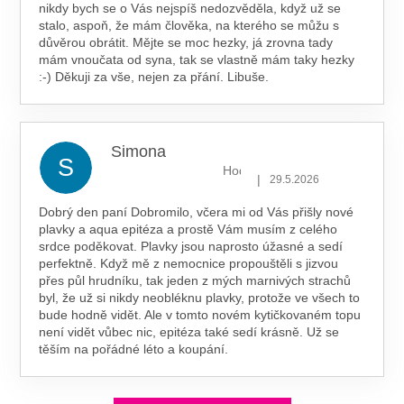
nikdy bych se o Vás nejspíš nedozvěděla, když už se
stalo, aspoň, že mám člověka, na kterého se můžu s
důvěrou obrátit. Mějte se moc hezky, já zrovna tady
mám vnoučata od syna, tak se vlastně mám taky hezky
:-) Děkuji za vše, nejen za přání. Libuše.
Simona
S
Hodnocení obchodu je 5 z 5 hv
|
29.5.2026
Dobrý den paní Dobromilo, včera mi od Vás přišly nové
plavky a aqua epitéza a prostě Vám musím z celého
srdce poděkovat. Plavky jsou naprosto úžasné a sedí
perfektně. Když mě z nemocnice propouštěli s jizvou
přes půl hrudníku, tak jeden z mých marnivých strachů
byl, že už si nikdy neobléknu plavky, protože ve všech to
bude hodně vidět. Ale v tomto novém kytičkovaném topu
není vidět vůbec nic, epitéza také sedí krásně. Už se
těším na pořádné léto a koupání.