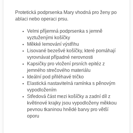
Protetická podprsenka Mary vhodná pro ženy po
ablaci nebo operaci prsu.
Velmi příjemná pod
prsenka
s jemně
vyztuženými košíčky
Měkké lemování výstřihu
Lisované bezešvé košíčky, které pomáhají
vyrovnávat případné nerovnosti
Kapsičky pro vložení prsních epitéz z
jemného strečového materiálu
Ideální pod přiléhavé tričko
Elastická nastavitelná ramínka s pěnovým
vypodložením
Středová část mezi košíčky a zadní díl z
květinové krajky jsou vypodloženy měkkou
pevnou tkaninou hnědé barvy pro větší
oporu