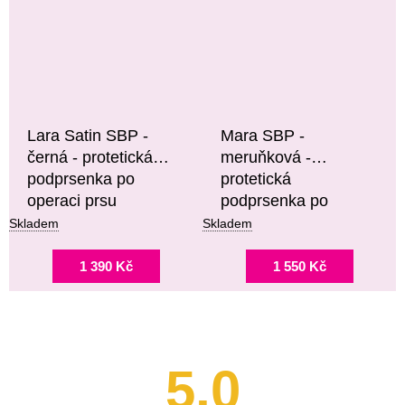
Lara Satin SBP -
Mara SBP -
černá - protetická
meruňková -
podprsenka po
protetická
operaci prsu
podprsenka po
operaci prsu
Skladem
Skladem
1 390 Kč
1 550 Kč
5,0