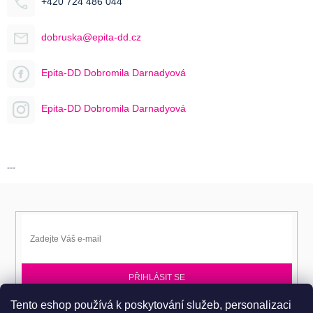
+420 724 486 044
dobruska@epita-dd.cz
Epita-DD Dobromila Darnadyová
Epita-DD Dobromila Darnadyová
---
PŘIHLÁSIT SE
Tento eshop používá k poskytování služeb, personalizaci