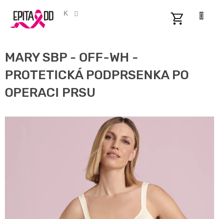
Přejít
na
CZK
obsah
NÁKUPNÍ
KOŠÍK
MARY SBP - OFF-WH -
PROTETICKÁ PODPRSENKA PO
OPERACI PRSU