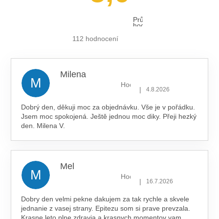
Průměrné
hodnocení
obchodu
je
112 hodnocení
5,0
z 5
hvězdiček.
Milena
M
Hodnocení obchodu je 5 z 5 hv
|
4.8.2026
Dobrý den, děkuji moc za objednávku. Vše je v pořádku.
Jsem moc spokojená. Ještě jednou moc diky. Přeji hezký
den. Milena V.
Mel
M
Hodnocení obchodu je 5 z 5 hv
|
16.7.2026
Dobry den velmi pekne dakujem za tak rychle a skvele
jednanie z vasej strany. Epitezu som si prave prevzala.
Krasne leto plne zdravia a krasnych momentov vam