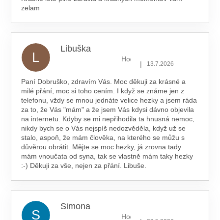
zelam
Libuška
L
Hodnocení obchodu je 5 z 5 hv
|
13.7.2026
Paní Dobruško, zdravím Vás. Moc děkuji za krásné a
milé přání, moc si toho cením. I když se známe jen z
telefonu, vždy se mnou jednáte velice hezky a jsem ráda
za to, že Vás "mám" a že jsem Vás kdysi dávno objevila
na internetu. Kdyby se mi nepřihodila ta hnusná nemoc,
nikdy bych se o Vás nejspíš nedozvěděla, když už se
stalo, aspoň, že mám člověka, na kterého se můžu s
důvěrou obrátit. Mějte se moc hezky, já zrovna tady
mám vnoučata od syna, tak se vlastně mám taky hezky
:-) Děkuji za vše, nejen za přání. Libuše.
Simona
S
Hodnocení obchodu je 5 z 5 hv