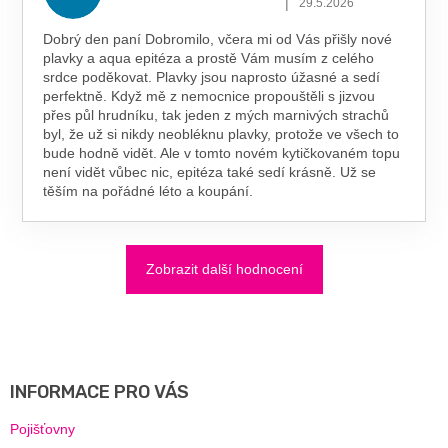
|
29.5.2026
Dobrý den paní Dobromilo, včera mi od Vás přišly nové
plavky a aqua epitéza a prostě Vám musím z celého
srdce poděkovat. Plavky jsou naprosto úžasné a sedí
perfektně. Když mě z nemocnice propouštěli s jizvou
přes půl hrudníku, tak jeden z mých marnivých strachů
byl, že už si nikdy neobléknu plavky, protože ve všech to
bude hodně vidět. Ale v tomto novém kytičkovaném topu
není vidět vůbec nic, epitéza také sedí krásně. Už se
těším na pořádné léto a koupání.
Zobrazit další hodnocení
Z
Á
P
A
INFORMACE PRO VÁS
T
Í
Pojišťovny