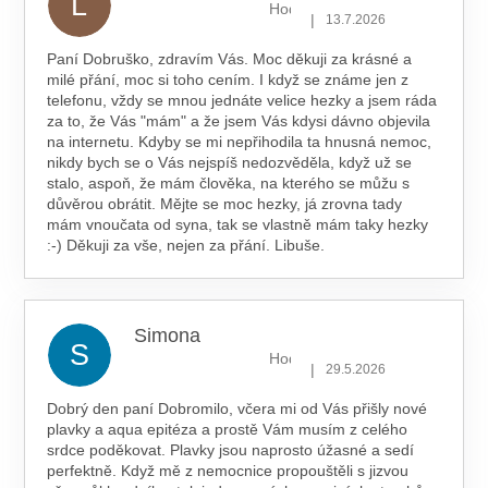
L
Hodnocení obchodu je 5 z 5 hv
|
13.7.2026
Paní Dobruško, zdravím Vás. Moc děkuji za krásné a
milé přání, moc si toho cením. I když se známe jen z
telefonu, vždy se mnou jednáte velice hezky a jsem ráda
za to, že Vás "mám" a že jsem Vás kdysi dávno objevila
na internetu. Kdyby se mi nepřihodila ta hnusná nemoc,
nikdy bych se o Vás nejspíš nedozvěděla, když už se
stalo, aspoň, že mám člověka, na kterého se můžu s
důvěrou obrátit. Mějte se moc hezky, já zrovna tady
mám vnoučata od syna, tak se vlastně mám taky hezky
:-) Děkuji za vše, nejen za přání. Libuše.
Simona
S
Hodnocení obchodu je 5 z 5 hv
|
29.5.2026
Dobrý den paní Dobromilo, včera mi od Vás přišly nové
plavky a aqua epitéza a prostě Vám musím z celého
srdce poděkovat. Plavky jsou naprosto úžasné a sedí
perfektně. Když mě z nemocnice propouštěli s jizvou