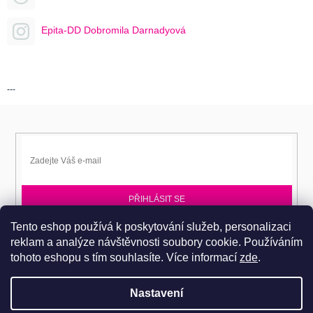
Epita-DD Dobromila Darnadyová
---
PŘIHLÁSIT SE
Tento eshop používá k poskytování služeb, personalizaci
Přihlaste se k EPITA-DD a získávejte novinky jako první.
reklam a analýze návštěvnosti soubory cookie. Používáním
tohoto eshopu s tím souhlasíte.
Více informací
zde
.
Nastavení