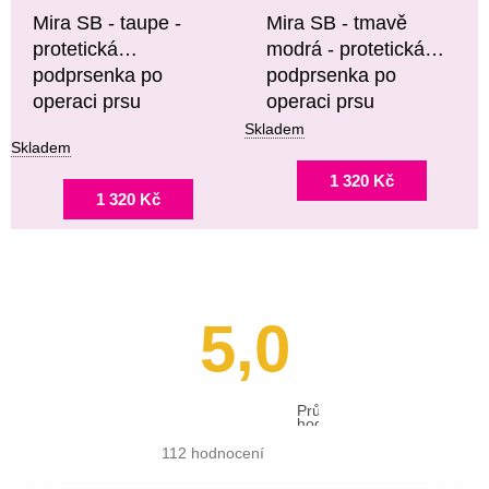
Mira SB - taupe -
Mira SB - tmavě
protetická
modrá - protetická
podprsenka po
podprsenka po
operaci prsu
operaci prsu
Skladem
Skladem
1 320 Kč
1 320 Kč
5,0
Průměrné
hodnocení
obchodu
je
112 hodnocení
5,0
z 5