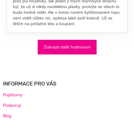
přes půl hrudníku, tak jeden z mých marnivých strachů
byl, že už si nikdy neobléknu plavky, protože ve všech to
bude hodně vidět. Ale v tomto novém kytičkovaném topu
není vidět vůbec nic, epitéza také sedí krásně. Už se
těším na pořádné léto a koupání.
Zobrazit další hodnocení
Z
Á
P
A
INFORMACE PRO VÁS
T
Í
Pojišťovny
Podporuji
Blog