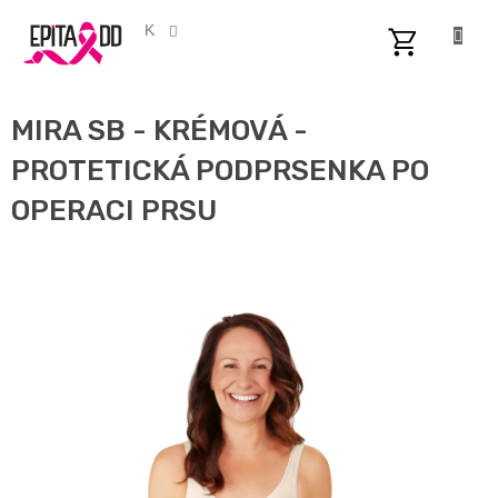
Přejít
na
CZK
obsah
NÁKUPNÍ
KOŠÍK
MIRA SB - KRÉMOVÁ -
PROTETICKÁ PODPRSENKA PO
OPERACI PRSU