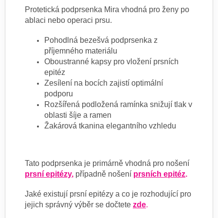
Protetická podprsenka Mira vhodná pro ženy po
ablaci nebo operaci prsu.
Pohodlná bezešvá podprsenka z
příjemného materiálu
Oboustranné kapsy pro vložení prsních
epitéz
Zesílení na bocích zajistí optimální
podporu
Rozšířená podložená ramínka snižují tlak v
oblasti šíje a ramen
Žakárová tkanina elegantního vzhledu
Tato podprsenka je primárně vhodná pro nošení
prsní epitézy
,
případně nošení
prsních epitéz
.
Jaké existují prsní epitézy a co je rozhodující pro
jejich správný výběr se dočtete
zde
.