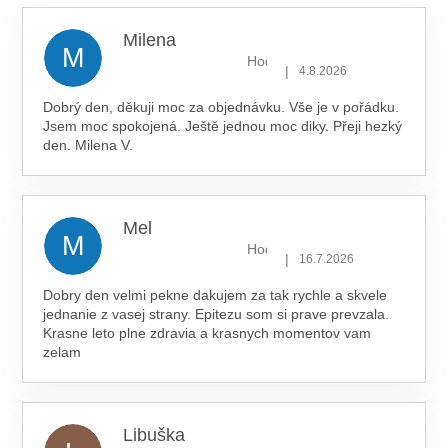
hvězdiček.
Milena
M
Hodnocení obchodu je 5 z 5 hv
|
4.8.2026
Dobrý den, děkuji moc za objednávku. Vše je v pořádku.
Jsem moc spokojená. Ještě jednou moc diky. Přeji hezký
den. Milena V.
Mel
M
Hodnocení obchodu je 5 z 5 hv
|
16.7.2026
Dobry den velmi pekne dakujem za tak rychle a skvele
jednanie z vasej strany. Epitezu som si prave prevzala.
Krasne leto plne zdravia a krasnych momentov vam
zelam
Libuška