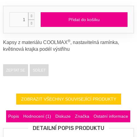
Přidat do košíku
®
Kapsy z materiálu COOLMAX
, nastavitelná ramínka,
květinová krajka podél výstřihu
ZEPTAT SE
SDÍLET
ZOBRAZIT VŠECHNY SOUVISEJÍCÍ PRODUKTY
Popis
Hodnocení (1)
Diskuze
Značka
Ostatní informace
DETAILNÍ POPIS PRODUKTU