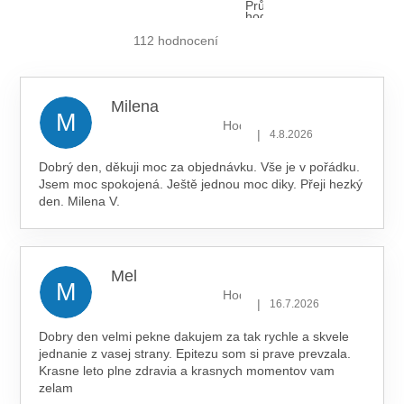
Průměrné
hodnocení
obchodu
je
112 hodnocení
5,0
z 5
hvězdiček.
Milena
M
Hodnocení obchodu je 5 z 5 hv
|
4.8.2026
Dobrý den, děkuji moc za objednávku. Vše je v pořádku.
Jsem moc spokojená. Ještě jednou moc diky. Přeji hezký
den. Milena V.
Mel
M
Hodnocení obchodu je 5 z 5 hv
|
16.7.2026
Dobry den velmi pekne dakujem za tak rychle a skvele
jednanie z vasej strany. Epitezu som si prave prevzala.
Krasne leto plne zdravia a krasnych momentov vam
zelam