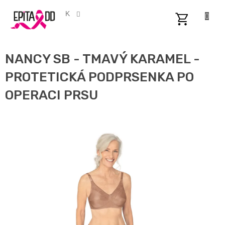
Přejít
na
CZK
obsah
NÁKUPNÍ
KOŠÍK
NANCY SB - TMAVÝ KARAMEL -
PROTETICKÁ PODPRSENKA PO
OPERACI PRSU