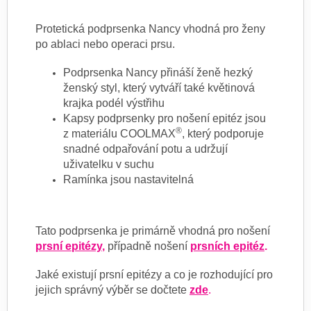
Protetická podprsenka Nancy vhodná pro ženy
po ablaci nebo operaci prsu.
P
odprsenka
Nancy přináší ženě
hezký
ženský styl, který vytváří také květinová
krajka podél výstřihu
Kapsy podprsenky pro nošení epitéz jsou
®
z materiálu COOLMAX
, který podporuje
snadné odpařování potu a udržují
uživatelku v suchu
Ramínka jsou nastavitelná
Tato podprsenka je primárně vhodná pro nošení
prsní epitézy
,
případně nošení
prsních epitéz
.
Jaké existují prsní epitézy a co je rozhodující pro
jejich správný výběr se dočtete
zde
.