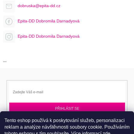
dobruska@epita-dd.cz
Epita-DD Dobromila Darnadyová
Epita-DD Dobromila Darnadyová
---
PŘIHLÁSIT SE
Tento eshop používá k poskytování služeb, personalizaci
Přihlaste se k EPITA-DD a získávejte novinky jako první.
reklam a analýze návštěvnosti soubory cookie. Používáním
tohoto eshopu s tím souhlasíte.
Více informací
zde
.