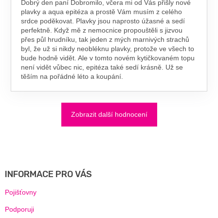
Dobrý den paní Dobromilo, včera mi od Vás přišly nové
plavky a aqua epitéza a prostě Vám musím z celého
srdce poděkovat. Plavky jsou naprosto úžasné a sedí
perfektně. Když mě z nemocnice propouštěli s jizvou
přes půl hrudníku, tak jeden z mých marnivých strachů
byl, že už si nikdy neobléknu plavky, protože ve všech to
bude hodně vidět. Ale v tomto novém kytičkovaném topu
není vidět vůbec nic, epitéza také sedí krásně. Už se
těším na pořádné léto a koupání.
Zobrazit další hodnocení
Z
Á
P
A
INFORMACE PRO VÁS
T
Í
Pojišťovny
Podporuji