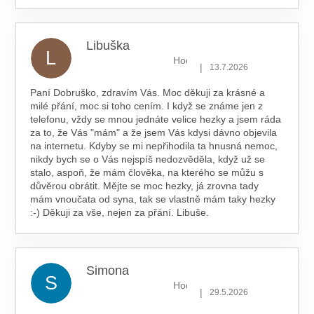
Libuška
L
Hodnocení obchodu je 5 z 5 hv
|
13.7.2026
Paní Dobruško, zdravím Vás. Moc děkuji za krásné a
milé přání, moc si toho cením. I když se známe jen z
telefonu, vždy se mnou jednáte velice hezky a jsem ráda
za to, že Vás "mám" a že jsem Vás kdysi dávno objevila
na internetu. Kdyby se mi nepřihodila ta hnusná nemoc,
nikdy bych se o Vás nejspíš nedozvěděla, když už se
stalo, aspoň, že mám člověka, na kterého se můžu s
důvěrou obrátit. Mějte se moc hezky, já zrovna tady
mám vnoučata od syna, tak se vlastně mám taky hezky
:-) Děkuji za vše, nejen za přání. Libuše.
Simona
S
Hodnocení obchodu je 5 z 5 hv
|
29.5.2026