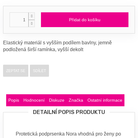
Přidat do košíku
Elastický materiál s vyšším podílem bavlny, jemně
podložená širší ramínka, vyšší dekolt
ZEPTAT SE
SDÍLET
Popis
Hodnocení
Diskuze
Značka
Ostatní informace
DETAILNÍ POPIS PRODUKTU
Protetická podprsenka Nora vhodná pro ženy po