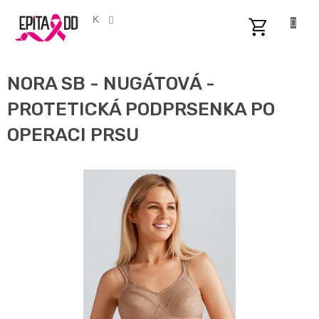
Přejít
na
CZK
obsah
NÁKUPNÍ
KOŠÍK
NORA SB - NUGÁTOVÁ -
PROTETICKÁ PODPRSENKA PO
OPERACI PRSU