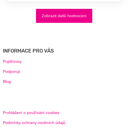
Zobrazit další hodnocení
Z
Á
P
A
INFORMACE PRO VÁS
T
Í
Pojišťovny
Podporuji
Blog
Prohlášení o používání cookies
Podmínky ochrany osobních údajů