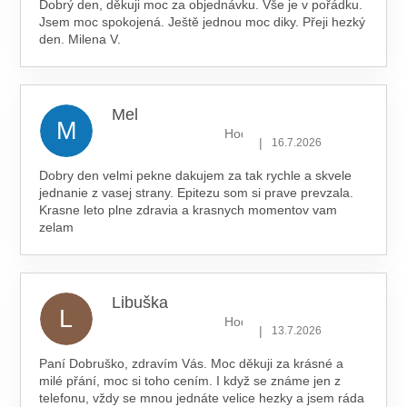
Dobrý den, děkuji moc za objednávku. Vše je v pořádku.
Jsem moc spokojená. Ještě jednou moc diky. Přeji hezký
den. Milena V.
Mel
M
Hodnocení obchodu je 5 z 5 hv
|
16.7.2026
Dobry den velmi pekne dakujem za tak rychle a skvele
jednanie z vasej strany. Epitezu som si prave prevzala.
Krasne leto plne zdravia a krasnych momentov vam
zelam
Libuška
L
Hodnocení obchodu je 5 z 5 hv
|
13.7.2026
Paní Dobruško, zdravím Vás. Moc děkuji za krásné a
milé přání, moc si toho cením. I když se známe jen z
telefonu, vždy se mnou jednáte velice hezky a jsem ráda