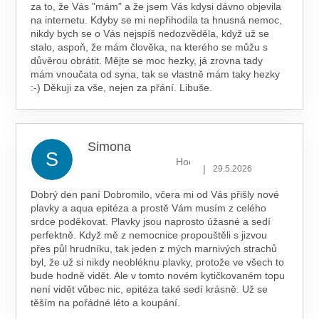
za to, že Vás "mám" a že jsem Vás kdysi dávno objevila
na internetu. Kdyby se mi nepřihodila ta hnusná nemoc,
nikdy bych se o Vás nejspíš nedozvěděla, když už se
stalo, aspoň, že mám člověka, na kterého se můžu s
důvěrou obrátit. Mějte se moc hezky, já zrovna tady
mám vnoučata od syna, tak se vlastně mám taky hezky
:-) Děkuji za vše, nejen za přání. Libuše.
Simona
S
Hodnocení obchodu je 5 z 5 hv
|
29.5.2026
Dobrý den paní Dobromilo, včera mi od Vás přišly nové
plavky a aqua epitéza a prostě Vám musím z celého
srdce poděkovat. Plavky jsou naprosto úžasné a sedí
perfektně. Když mě z nemocnice propouštěli s jizvou
přes půl hrudníku, tak jeden z mých marnivých strachů
byl, že už si nikdy neobléknu plavky, protože ve všech to
bude hodně vidět. Ale v tomto novém kytičkovaném topu
není vidět vůbec nic, epitéza také sedí krásně. Už se
těším na pořádné léto a koupání.