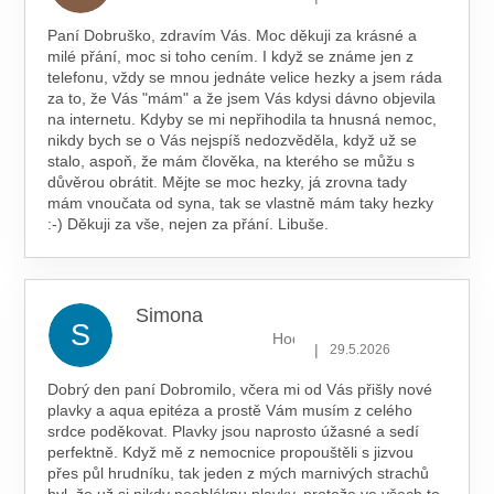
Paní Dobruško, zdravím Vás. Moc děkuji za krásné a
milé přání, moc si toho cením. I když se známe jen z
telefonu, vždy se mnou jednáte velice hezky a jsem ráda
za to, že Vás "mám" a že jsem Vás kdysi dávno objevila
na internetu. Kdyby se mi nepřihodila ta hnusná nemoc,
nikdy bych se o Vás nejspíš nedozvěděla, když už se
stalo, aspoň, že mám člověka, na kterého se můžu s
důvěrou obrátit. Mějte se moc hezky, já zrovna tady
mám vnoučata od syna, tak se vlastně mám taky hezky
:-) Děkuji za vše, nejen za přání. Libuše.
Simona
S
Hodnocení obchodu je 5 z 5 hv
|
29.5.2026
Dobrý den paní Dobromilo, včera mi od Vás přišly nové
plavky a aqua epitéza a prostě Vám musím z celého
srdce poděkovat. Plavky jsou naprosto úžasné a sedí
perfektně. Když mě z nemocnice propouštěli s jizvou
přes půl hrudníku, tak jeden z mých marnivých strachů