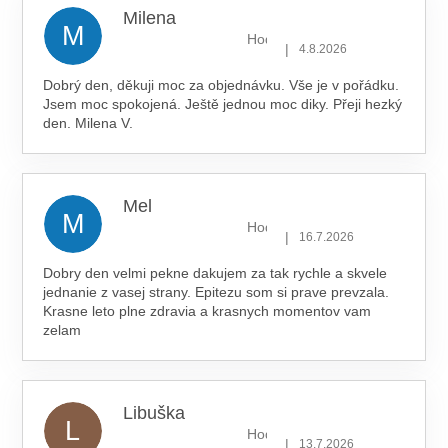
Milena
M
Hodnocení obchodu je 5 z 5 hv
|
4.8.2026
Dobrý den, děkuji moc za objednávku. Vše je v pořádku.
Jsem moc spokojená. Ještě jednou moc diky. Přeji hezký
den. Milena V.
Mel
M
Hodnocení obchodu je 5 z 5 hv
|
16.7.2026
Dobry den velmi pekne dakujem za tak rychle a skvele
jednanie z vasej strany. Epitezu som si prave prevzala.
Krasne leto plne zdravia a krasnych momentov vam
zelam
Libuška
L
Hodnocení obchodu je 5 z 5 hv
|
13.7.2026