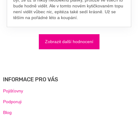
byl, že už si nikdy neobléknu plavky, protože ve všech to
bude hodně vidět. Ale v tomto novém kytičkovaném topu
není vidět vůbec nic, epitéza také sedí krásně. Už se
těším na pořádné léto a koupání.
Zobrazit další hodnocení
Z
Á
P
A
INFORMACE PRO VÁS
T
Í
Pojišťovny
Podporuji
Blog