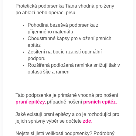
Protetická podprsenka Tiana vhodná pro ženy
po ablaci nebo operaci prsu.
Pohodlná bezešvá podprsenka z
příjemného materiálu
Oboustranné kapsy pro vložení prsních
epitéz
Zesílení na bocích zajistí optimální
podporu
Rozšířená podložená ramínka snižují tlak v
oblasti šíje a ramen
Tato podprsenka je primárně vhodná pro nošení
prsní epitézy
,
případně nošení
prsních epitéz
.
Jaké existují prsní epitézy a co je rozhodující pro
jejich správný výběr se dočtete
zde
.
Nejste si jistá velikostí podprsenky? Podrobný