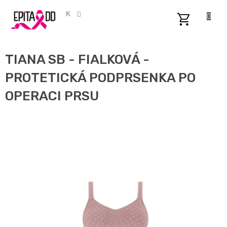
Přejít
na
CZK
obsah
NÁKUPNÍ
KOŠÍK
TIANA SB - FIALKOVÁ -
PROTETICKÁ PODPRSENKA PO
OPERACI PRSU