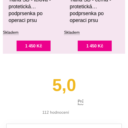
protetická
protetická
podprsenka po
podprsenka po
operaci prsu
operaci prsu
Skladem
Skladem
1 450 Kč
1 450 Kč
5,0
Průměrné
hodnocení
obchodu
je
112 hodnocení
5,0
z 5
hvězdiček.