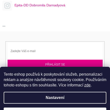
Epita-DD Dobromila Darnadyová
---
PŘIHLÁSIT SE
Tento eshop používá k poskytování služeb, personalizaci
Přihlaste se k EPITA-DD a získávejte novinky jako první.
reklam a analýze návštěvnosti soubory cookie. Používáním
tohoto eshopu s tím souhlasíte.
Více informací
zde
.
Nastavení