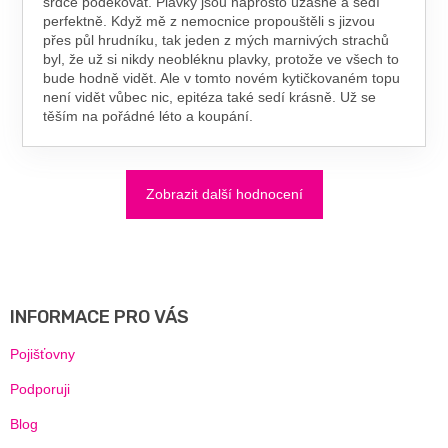
srdce poděkovat. Plavky jsou naprosto úžasné a sedí
perfektně. Když mě z nemocnice propouštěli s jizvou
přes půl hrudníku, tak jeden z mých marnivých strachů
byl, že už si nikdy neobléknu plavky, protože ve všech to
bude hodně vidět. Ale v tomto novém kytičkovaném topu
není vidět vůbec nic, epitéza také sedí krásně. Už se
těším na pořádné léto a koupání.
Zobrazit další hodnocení
Z
Á
P
A
INFORMACE PRO VÁS
T
Í
Pojišťovny
Podporuji
Blog