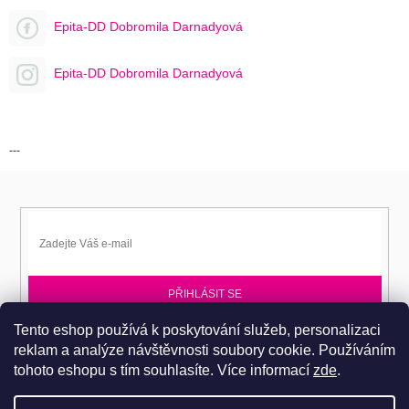
Epita-DD Dobromila Darnadyová
Epita-DD Dobromila Darnadyová
---
PŘIHLÁSIT SE
Tento eshop používá k poskytování služeb, personalizaci
Přihlaste se k EPITA-DD a získávejte novinky jako první.
reklam a analýze návštěvnosti soubory cookie. Používáním
tohoto eshopu s tím souhlasíte.
Více informací
zde
.