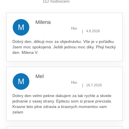
je
112 hodnocení
5,0
z 5
hvězdiček.
Milena
M
Hodnocení obchodu je 5 z 5 hv
|
4.8.2026
Dobrý den, děkuji moc za objednávku. Vše je v pořádku.
Jsem moc spokojená. Ještě jednou moc diky. Přeji hezký
den. Milena V.
Mel
M
Hodnocení obchodu je 5 z 5 hv
|
16.7.2026
Dobry den velmi pekne dakujem za tak rychle a skvele
jednanie z vasej strany. Epitezu som si prave prevzala.
Krasne leto plne zdravia a krasnych momentov vam
zelam