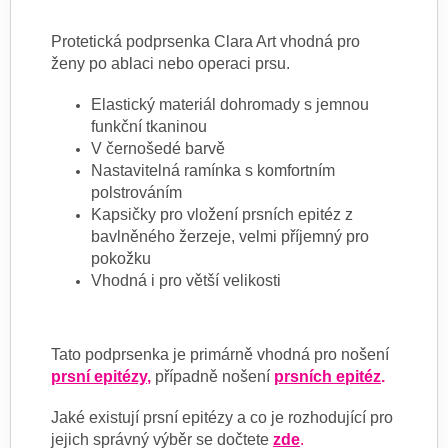
Protetická podprsenka Clara Art vhodná pro
ženy po ablaci nebo operaci prsu.
Elastický materiál dohromady s jemnou
funkční tkaninou
V černošedé barvě
Nastavitelná ramínka s komfortním
polstrováním
Kapsičky pro vložení prsních epitéz z
bavlněného žerzeje, velmi příjemný pro
pokožku
Vhodná i pro větší velikosti
Tato podprsenka je primárně vhodná pro nošení
prsní epitézy
,
případně nošení
prsních epitéz
.
Jaké existují prsní epitézy a co je rozhodující pro
jejich správný výběr se dočtete
zde
.