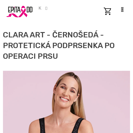
Přejít
na
CZK
obsah
NÁKUPNÍ
KOŠÍK
CLARA ART - ČERNOŠEDÁ -
PROTETICKÁ PODPRSENKA PO
OPERACI PRSU