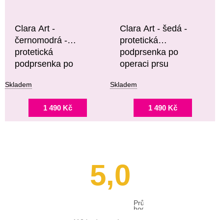
Clara Art -
Clara Art - šedá -
černomodrá -
protetická
protetická
podprsenka po
podprsenka po
operaci prsu
operaci prsu
Skladem
Skladem
1 490 Kč
1 490 Kč
5,0
Průměrné
hodnocení
obchodu