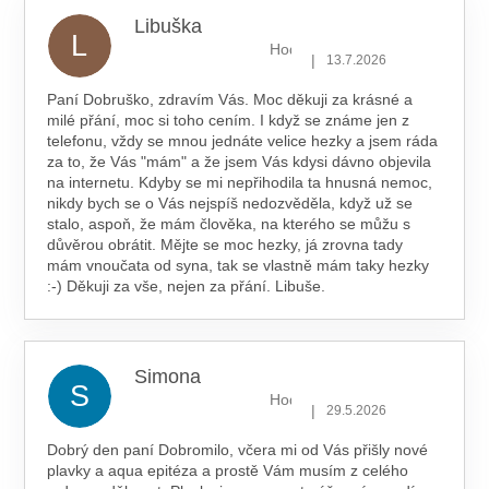
Libuška
L
Hodnocení obchodu je 5 z 5 hv
|
13.7.2026
Paní Dobruško, zdravím Vás. Moc děkuji za krásné a
milé přání, moc si toho cením. I když se známe jen z
telefonu, vždy se mnou jednáte velice hezky a jsem ráda
za to, že Vás "mám" a že jsem Vás kdysi dávno objevila
na internetu. Kdyby se mi nepřihodila ta hnusná nemoc,
nikdy bych se o Vás nejspíš nedozvěděla, když už se
stalo, aspoň, že mám člověka, na kterého se můžu s
důvěrou obrátit. Mějte se moc hezky, já zrovna tady
mám vnoučata od syna, tak se vlastně mám taky hezky
:-) Děkuji za vše, nejen za přání. Libuše.
Simona
S
Hodnocení obchodu je 5 z 5 hv
|
29.5.2026
Dobrý den paní Dobromilo, včera mi od Vás přišly nové
plavky a aqua epitéza a prostě Vám musím z celého