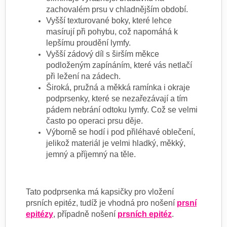
zachovalém prsu v chladnějším období.
Vyšší texturované boky, které lehce
masírují při pohybu, což napomáhá k
lepšímu proudění lymfy.
Vyšší zádový díl s širším měkce
podloženým zapínáním, které vás netlačí
při ležení na zádech.
Široká, pružná a měkká ramínka i okraje
podprsenky, které se nezařezávají a tím
pádem nebrání odtoku lymfy. Což se velmi
často po operaci prsu děje.
Výborně se hodí i pod přiléhavé oblečení,
jelikož materiál je velmi hladký, měkký,
jemný a příjemný na těle.
Tato podprsenka má kapsičky pro vložení
prsních epitéz, tudíž je vhodná pro nošení
prsní
epitézy
, případně nošení
prsních epitéz
.