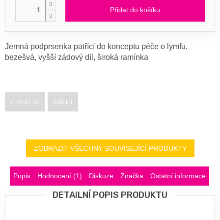
Přidat do košíku
Jemná podprsenka patřící do konceptu péče o lymfu,
bezešvá, vyšší zádový díl, široká ramínka
ZEPTAT SE
SDÍLET
ZOBRAZIT VŠECHNY SOUVISEJÍCÍ PRODUKTY
Popis
Hodnocení (1)
Diskuze
Značka
Ostatní informace
DETAILNÍ POPIS PRODUKTU