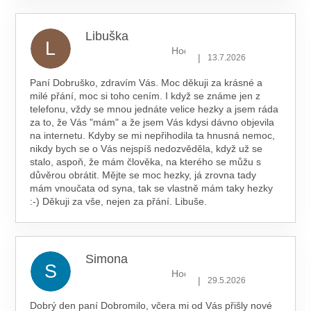
Libuška
L
Hodnocení obchodu je 5 z 5 hv
|
13.7.2026
Paní Dobruško, zdravím Vás. Moc děkuji za krásné a
milé přání, moc si toho cením. I když se známe jen z
telefonu, vždy se mnou jednáte velice hezky a jsem ráda
za to, že Vás "mám" a že jsem Vás kdysi dávno objevila
na internetu. Kdyby se mi nepřihodila ta hnusná nemoc,
nikdy bych se o Vás nejspíš nedozvěděla, když už se
stalo, aspoň, že mám člověka, na kterého se můžu s
důvěrou obrátit. Mějte se moc hezky, já zrovna tady
mám vnoučata od syna, tak se vlastně mám taky hezky
:-) Děkuji za vše, nejen za přání. Libuše.
Simona
S
Hodnocení obchodu je 5 z 5 hv
|
29.5.2026
Dobrý den paní Dobromilo, včera mi od Vás přišly nové