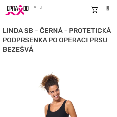
Přejít
na
CZK
obsah
NÁKUPNÍ
KOŠÍK
LINDA SB - ČERNÁ - PROTETICKÁ
PODPRSENKA PO OPERACI PRSU
BEZEŠVÁ