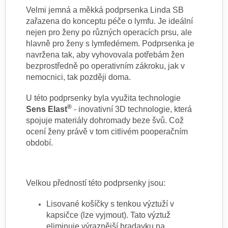
Velmi jemná a měkká podprsenka Linda SB
zařazena do konceptu péče o lymfu. Je ideální
nejen pro ženy po různých operacích prsu, ale
hlavně
pro ženy s lymfedémem. Podprsenka je
navržena tak, aby vyhovovala potřebám žen
bezprostředně po operativním zákroku, jak v
nemocnici,
tak později doma.
U této podprsenky byla využita technologie
®
Sens Elast
- inovativní 3D technologie, která
spojuje materiály dohromady beze švů. Což
ocení
ženy právě v tom citlivém pooperačním
období.
Velkou předností této podprsenky jsou:
Lisované košíčky s tenkou výztuží v
kapsičce (lze vyjmout). Tato výztuž
eliminuje výraznější bradavku na