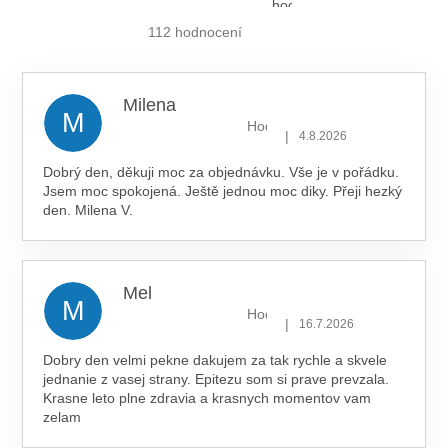
hodnocení
obchodu
je
112 hodnocení
5,0
z 5
hvězdiček.
Milena
M
Hodnocení obchodu je 5 z 5 hv
|
4.8.2026
Dobrý den, děkuji moc za objednávku. Vše je v pořádku.
Jsem moc spokojená. Ještě jednou moc diky. Přeji hezký
den. Milena V.
Mel
M
Hodnocení obchodu je 5 z 5 hv
|
16.7.2026
Dobry den velmi pekne dakujem za tak rychle a skvele
jednanie z vasej strany. Epitezu som si prave prevzala.
Krasne leto plne zdravia a krasnych momentov vam
zelam