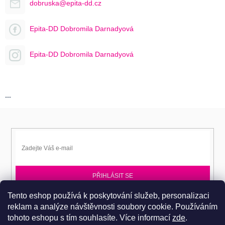
dobruska@epita-dd.cz
Epita-DD Dobromila Darnadyová
Epita-DD Dobromila Darnadyová
---
PŘIHLÁSIT SE
Tento eshop používá k poskytování služeb, personalizaci
Přihlaste se k EPITA-DD a získávejte novinky jako první.
reklam a analýze návštěvnosti soubory cookie. Používáním
tohoto eshopu s tím souhlasíte.
Více informací
zde
.