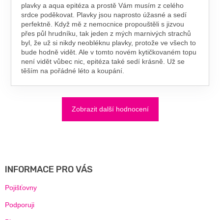
plavky a aqua epitéza a prostě Vám musím z celého
srdce poděkovat. Plavky jsou naprosto úžasné a sedí
perfektně. Když mě z nemocnice propouštěli s jizvou
přes půl hrudníku, tak jeden z mých marnivých strachů
byl, že už si nikdy neobléknu plavky, protože ve všech to
bude hodně vidět. Ale v tomto novém kytičkovaném topu
není vidět vůbec nic, epitéza také sedí krásně. Už se
těším na pořádné léto a koupání.
Zobrazit další hodnocení
Z
Á
P
A
INFORMACE PRO VÁS
T
Í
Pojišťovny
Podporuji