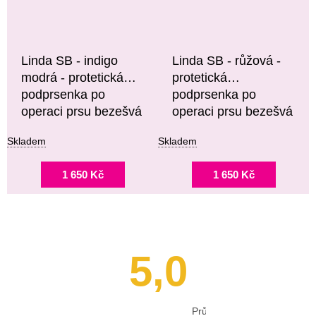
Linda SB - indigo
Linda SB - růžová -
modrá - protetická
protetická
podprsenka po
podprsenka po
operaci prsu bezešvá
operaci prsu bezešvá
Skladem
Skladem
1 650 Kč
1 650 Kč
5,0
Průměrné