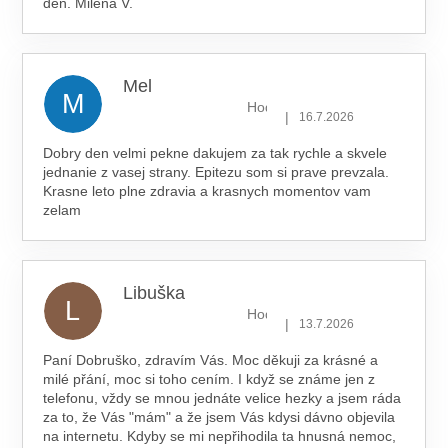
den. Milena V.
Mel
M
Hodnocení obchodu je 5 z 5 hv
|
16.7.2026
Dobry den velmi pekne dakujem za tak rychle a skvele
jednanie z vasej strany. Epitezu som si prave prevzala.
Krasne leto plne zdravia a krasnych momentov vam
zelam
Libuška
L
Hodnocení obchodu je 5 z 5 hv
|
13.7.2026
Paní Dobruško, zdravím Vás. Moc děkuji za krásné a
milé přání, moc si toho cením. I když se známe jen z
telefonu, vždy se mnou jednáte velice hezky a jsem ráda
za to, že Vás "mám" a že jsem Vás kdysi dávno objevila
na internetu. Kdyby se mi nepřihodila ta hnusná nemoc,