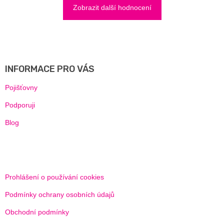
Zobrazit další hodnocení
Z
Á
P
A
INFORMACE PRO VÁS
T
Í
Pojišťovny
Podporuji
Blog
Prohlášení o používání cookies
Podmínky ochrany osobních údajů
Obchodní podmínky