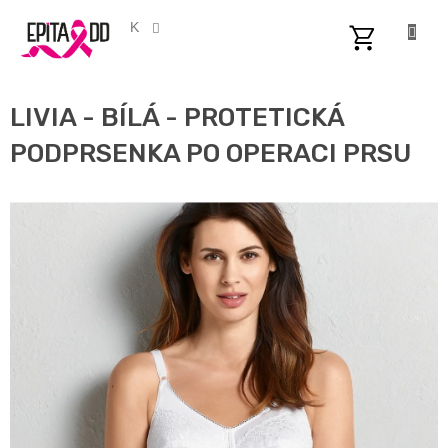
Přejít
na
CZK
obsah
NÁKUPNÍ
KOŠÍK
LIVIA - BÍLÁ - PROTETICKÁ
PODPRSENKA PO OPERACI PRSU