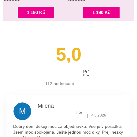
1 190 Kč
1 190 Kč
5,0
Průměrné
hodnocení
obchodu
je
112 hodnocení
5,0
z 5
hvězdiček.
Milena
M
Hodnocení obchodu je 5 z 5 hv
|
4.8.2026
Dobrý den, děkuji moc za objednávku. Vše je v pořádku.
Jsem moc spokojená. Ještě jednou moc diky. Přeji hezký