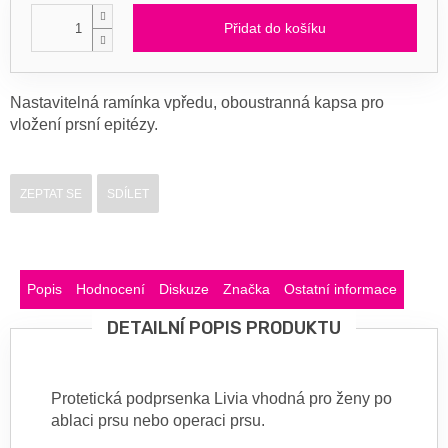
Přidat do košíku
Nastavitelná ramínka vpředu, oboustranná kapsa pro
vložení prsní epitézy.
ZEPTAT SE
SDÍLET
Popis
Hodnocení
Diskuze
Značka
Ostatní informace
DETAILNÍ POPIS PRODUKTU
Protetická podprsenka Livia vhodná pro ženy po
ablaci prsu nebo operaci prsu.