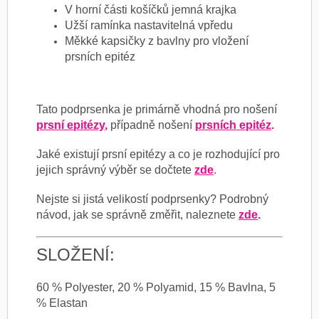
V horní části košíčků jemná krajka
Užší ramínka nastavitelná vpředu
Měkké kapsičky z bavlny pro vložení
prsních epitéz
Tato podprsenka je primárně vhodná pro nošení
prsní epitézy
,
případně nošení
prsních epitéz
.
Jaké existují prsní epitézy a co je rozhodující pro
jejich správný výběr se dočtete
zde
.
Nejste si jistá velikostí podprsenky? Podrobný
návod, jak se správně změřit, naleznete
zde
.
SLOŽENÍ:
60 % Polyester, 20 % Polyamid, 15 % Bavlna, 5
% Elastan