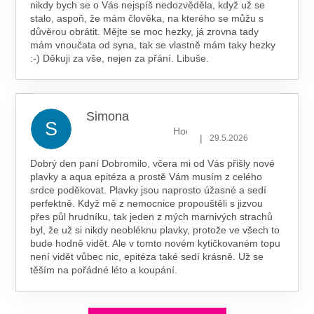
nikdy bych se o Vás nejspíš nedozvěděla, když už se
stalo, aspoň, že mám člověka, na kterého se můžu s
důvěrou obrátit. Mějte se moc hezky, já zrovna tady
mám vnoučata od syna, tak se vlastně mám taky hezky
:-) Děkuji za vše, nejen za přání. Libuše.
Simona
S
Hodnocení obchodu je 5 z 5 hv
|
29.5.2026
Dobrý den paní Dobromilo, včera mi od Vás přišly nové
plavky a aqua epitéza a prostě Vám musím z celého
srdce poděkovat. Plavky jsou naprosto úžasné a sedí
perfektně. Když mě z nemocnice propouštěli s jizvou
přes půl hrudníku, tak jeden z mých marnivých strachů
byl, že už si nikdy neobléknu plavky, protože ve všech to
bude hodně vidět. Ale v tomto novém kytičkovaném topu
není vidět vůbec nic, epitéza také sedí krásně. Už se
těším na pořádné léto a koupání.