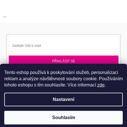
---
PŘIHLÁSIT SE
Tento eshop používá k poskytování služeb, personalizaci
Přihlaste se k EPITA-DD a získávejte novinky jako první.
reklam a analýze návštěvnosti soubory cookie. Používáním
tohoto eshopu s tím souhlasíte.
Více informací
zde
.
Nastavení
Copyright 2026
Dobromila Darnadyová EPITA-DD
. Všechna práva
Pro návštěvu do prodejního centra je nutné se objednat. Tel.: 724
Souhlasím
vyhrazena.
486 044