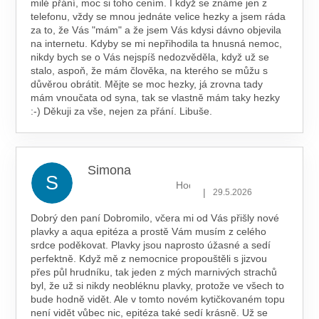
milé přání, moc si toho cením. I když se známe jen z
telefonu, vždy se mnou jednáte velice hezky a jsem ráda
za to, že Vás "mám" a že jsem Vás kdysi dávno objevila
na internetu. Kdyby se mi nepřihodila ta hnusná nemoc,
nikdy bych se o Vás nejspíš nedozvěděla, když už se
stalo, aspoň, že mám člověka, na kterého se můžu s
důvěrou obrátit. Mějte se moc hezky, já zrovna tady
mám vnoučata od syna, tak se vlastně mám taky hezky
:-) Děkuji za vše, nejen za přání. Libuše.
Simona
S
Hodnocení obchodu je 5 z 5 hv
|
29.5.2026
Dobrý den paní Dobromilo, včera mi od Vás přišly nové
plavky a aqua epitéza a prostě Vám musím z celého
srdce poděkovat. Plavky jsou naprosto úžasné a sedí
perfektně. Když mě z nemocnice propouštěli s jizvou
přes půl hrudníku, tak jeden z mých marnivých strachů
byl, že už si nikdy neobléknu plavky, protože ve všech to
bude hodně vidět. Ale v tomto novém kytičkovaném topu
není vidět vůbec nic, epitéza také sedí krásně. Už se