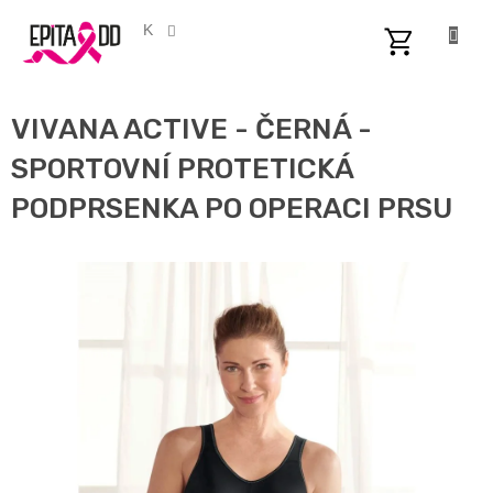
Přejít
na
CZK
obsah
NÁKUPNÍ
KOŠÍK
VIVANA ACTIVE - ČERNÁ -
SPORTOVNÍ PROTETICKÁ
PODPRSENKA PO OPERACI PRSU