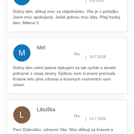
|
4.8.2026
Dobrý den, děkuji moc za objednávku. Vše je v pořádku.
Jsem moc spokojená. Ještě jednou moc diky. Přeji hezký
den. Milena V.
Mel
M
Hodnocení obchodu je 5 z 5 hv
|
16.7.2026
Dobry den velmi pekne dakujem za tak rychle a skvele
jednanie z vasej strany. Epitezu som si prave prevzala.
Krasne leto plne zdravia a krasnych momentov vam
zelam
Libuška
L
Hodnocení obchodu je 5 z 5 hv
|
13.7.2026
Paní Dobruško, zdravím Vás. Moc děkuji za krásné a