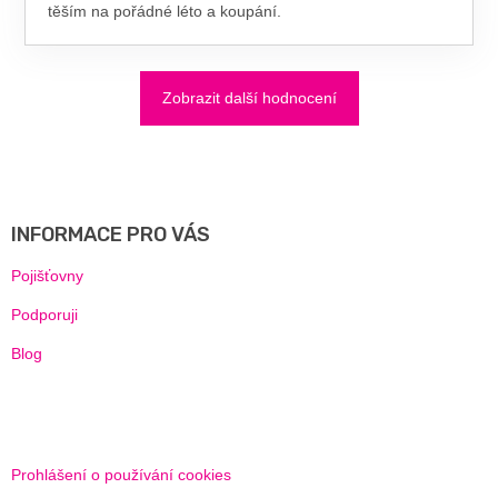
těším na pořádné léto a koupání.
Zobrazit další hodnocení
Z
Á
P
A
INFORMACE PRO VÁS
T
Í
Pojišťovny
Podporuji
Blog
Prohlášení o používání cookies