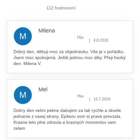
obchodu
je
112 hodnocení
5,0
z 5
hvězdiček.
Milena
M
Hodnocení obchodu je 5 z 5 hv
|
4.8.2026
Dobrý den, děkuji moc za objednávku. Vše je v pořádku.
Jsem moc spokojená. Ještě jednou moc diky. Přeji hezký
den. Milena V.
Mel
M
Hodnocení obchodu je 5 z 5 hv
|
16.7.2026
Dobry den velmi pekne dakujem za tak rychle a skvele
jednanie z vasej strany. Epitezu som si prave prevzala.
Krasne leto plne zdravia a krasnych momentov vam
zelam