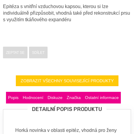
Epitéza s vnitřní vzduchovou kapsou, kterou si lze
individuálně přizpůsobit, vhodná také před rekonstrukcí prsu
s využitím tkáňového expandéru
ZEPTAT SE
SDÍLET
ZOBRAZIT VŠECHNY SOUVISEJÍCÍ PRODUKTY
Popis
Hodnocení
Diskuze
Značka
Ostatní informace
DETAILNÍ POPIS PRODUKTU
Horká novinka v oblasti epitéz, vhodná pro ženy