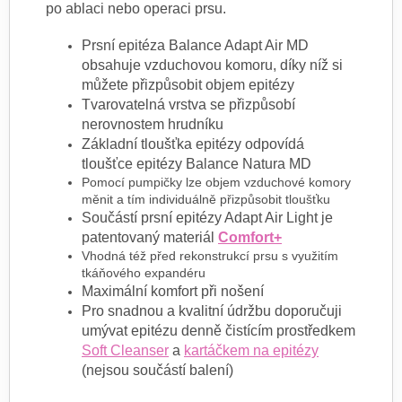
po ablaci nebo operaci prsu.
Prsní epitéza Balance Adapt Air MD
obsahuje vzduchovou komoru, díky níž si
můžete přizpůsobit objem epitézy
Tvarovatelná vrstva se přizpůsobí
nerovnostem hrudníku
Základní tloušťka epitézy odpovídá
tloušťce epitézy Balance Natura MD
Pomocí pumpičky lze objem vzduchové komory
měnit a tím individuálně přizpůsobit tloušťku
Součástí prsní epitézy Adapt Air Light je
patentovaný materiál
Comfort+
Vhodná též před rekonstrukcí prsu s využitím
tkáňového expandéru
Maximální komfort při nošení
Pro snadnou a kvalitní údržbu doporučuji
umývat epitézu denně čistícím prostředkem
Soft Cleanser
a
kartáčkem na epitézy
(nejsou součástí balení)