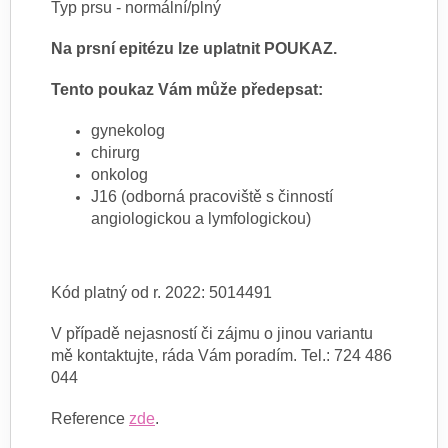
Typ prsu - normální/plný
Na prsní epitézu lze uplatnit POUKAZ.
Tento poukaz Vám může předepsat:
gynekolog
chirurg
onkolog
J16 (odborná pracoviště s činností
angiologickou a lymfologickou)
Kód platný od r. 2022: 5014491
V případě nejasností či zájmu o jinou variantu
mě kontaktujte, ráda Vám poradím. Tel.: 724 486
044
Reference
zde
.