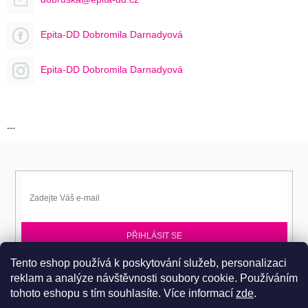
Epita-DD Dobromila Darnadyová
Epita-DD Dobromila Darnadyová
---
PŘIHLÁSIT SE
Tento eshop používá k poskytování služeb, personalizaci
Přihlaste se k EPITA-DD a získávejte novinky jako první.
reklam a analýze návštěvnosti soubory cookie. Používáním
tohoto eshopu s tím souhlasíte.
Více informací
zde
.