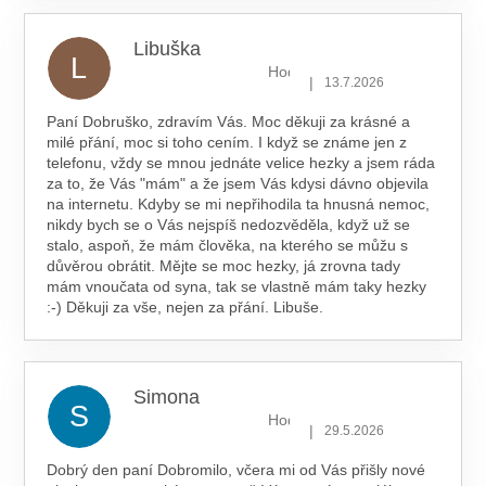
Libuška
L
Hodnocení obchodu je 5 z 5 hv
|
13.7.2026
Paní Dobruško, zdravím Vás. Moc děkuji za krásné a
milé přání, moc si toho cením. I když se známe jen z
telefonu, vždy se mnou jednáte velice hezky a jsem ráda
za to, že Vás "mám" a že jsem Vás kdysi dávno objevila
na internetu. Kdyby se mi nepřihodila ta hnusná nemoc,
nikdy bych se o Vás nejspíš nedozvěděla, když už se
stalo, aspoň, že mám člověka, na kterého se můžu s
důvěrou obrátit. Mějte se moc hezky, já zrovna tady
mám vnoučata od syna, tak se vlastně mám taky hezky
:-) Děkuji za vše, nejen za přání. Libuše.
Simona
S
Hodnocení obchodu je 5 z 5 hv
|
29.5.2026
Dobrý den paní Dobromilo, včera mi od Vás přišly nové