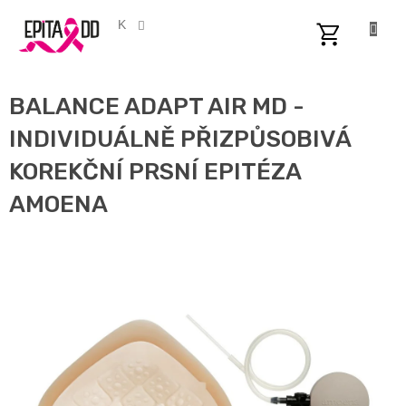
Přejít
na
CZK
obsah
NÁKUPNÍ
KOŠÍK
BALANCE ADAPT AIR MD -
INDIVIDUÁLNĚ PŘIZPŮSOBIVÁ
KOREKČNÍ PRSNÍ EPITÉZA
AMOENA