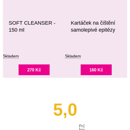
SOFT CLEANSER -
Kartáček na čištění
150 ml
samolepivé epitézy
Skladem
Skladem
270 Kč
160 Kč
5,0
Průměrné
hodnocení