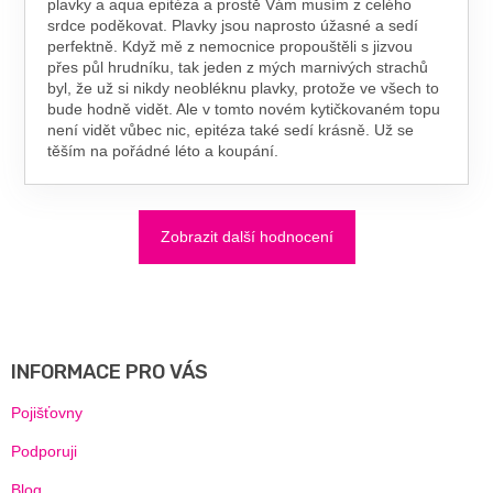
plavky a aqua epitéza a prostě Vám musím z celého
srdce poděkovat. Plavky jsou naprosto úžasné a sedí
perfektně. Když mě z nemocnice propouštěli s jizvou
přes půl hrudníku, tak jeden z mých marnivých strachů
byl, že už si nikdy neobléknu plavky, protože ve všech to
bude hodně vidět. Ale v tomto novém kytičkovaném topu
není vidět vůbec nic, epitéza také sedí krásně. Už se
těším na pořádné léto a koupání.
Zobrazit další hodnocení
Z
Á
P
A
INFORMACE PRO VÁS
T
Í
Pojišťovny
Podporuji
Blog