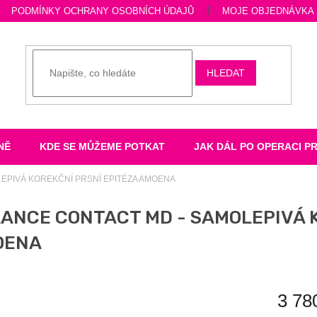
PODMÍNKY OCHRANY OSOBNÍCH ÚDAJŮ
MOJE OBJEDNÁVKA
HLEDAT
NĚ
KDE SE MŮŽEME POTKAT
JAK DÁL PO OPERACI P
EPIVÁ KOREKČNÍ PRSNÍ EPITÉZA AMOENA
ANCE CONTACT MD - SAMOLEPIVÁ K
OENA
3 78