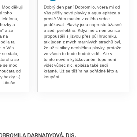
 Moc děkuji
Dobrý den paní Dobromilo, včera mi od
si toho
Vás přišly nové plavky a aqua epitéza a
 telefonu,
prostě Vám musím z celého srdce
 hezky a
poděkovat. Plavky jsou naprosto úžasné
m" a že
a sedí perfektně. Když mě z nemocnice
a na
propouštěli s jizvou přes půl hrudníku,
odila ta
tak jeden z mých marnivých strachů byl,
e o Vás
že už si nikdy neobléknu plavky, protože
 se stalo,
ve všech to bude hodně vidět. Ale v
kterého se
tomto novém kytičkovaném topu není
te se moc
vidět vůbec nic, epitéza také sedí
vnoučata od
krásně. Už se těším na pořádné léto a
y hezky :-)
koupání.
. Libuše.
OBROMILA DARNADYOVÁ, DIS.