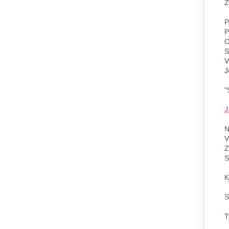
Z
P
P
O
S
V
J
"
J
N
V
Z
S
K
S
T