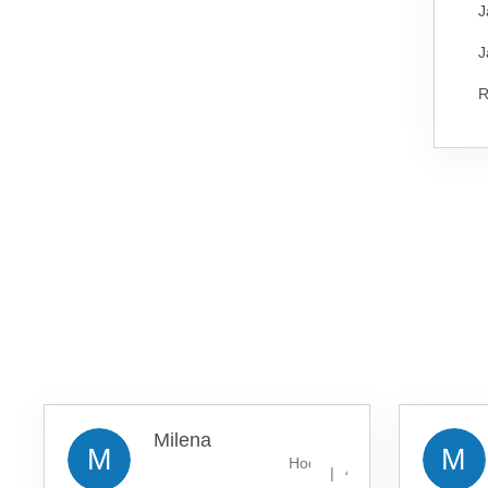
J
J
R
Milena
M
M
Hodnocení obchodu je 5 z 5 
|
4.8.2026