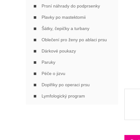
Í
Prsní náhrady do podprsenky
P
A
Plavky po mastektomii
N
Šátky, čepičky a turbany
E
L
Oblečení pro ženy po ablaci prsu
Dárkové poukazy
Paruky
Péče o jizvu
Doplňky po operaci prsu
Lymfologický program