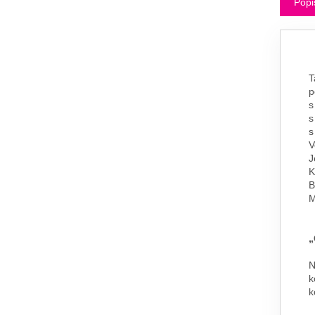
Popi
T
p
s
s
s
V
J
K
B
M
„
N
k
k