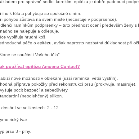
ákladem pro správně sedící korekční epitézu je dobře padnoucí podp
řilne k tělu a pohybuje se společně s ním.
ři pohybu zůstává na svém místě (necestuje v podprsence).
dlehčí ramínkům podprsenky – tuto přednost ocení především ženy s 
nadno se nalepuje a odlepuje.
íce vyplňuje hrudní koš.
ednoduchá péče o epitézu, avšak naprosto nezbytná důkladnost při oči
Stane se součástí Vašeho těla"
ak používat epitézu Amoena Contact?
abízí nové možnosti v oblékání (užší ramínka, větší výstřih).
hodná příprava pokožky před rekonstrukcí prsu (prokrvuje, masíruje).
vyšuje pocit bezpečí a sebedůvěry.
tandardní (neodlehčený) silikon.
 dostání ve velikostech: 2 - 12
ymetrický tvar
yp prsu 3 - plný.