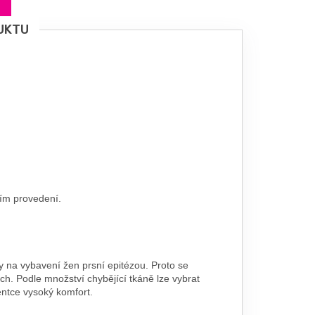
UKTU
ním provedení.
na vybavení žen prsní epitézou. Proto se
ch. Podle množství chybějící tkáně lze vybrat
ientce vysoký komfort.