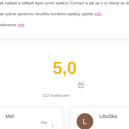
ak nalepit a odlepit lepicí prsní epitézu Contact a jak se o ní starat se 
ak vybrat správnou tloušťku korekční epitézy zjistíte
zde
.
eference
zde
.
5,0
Průměrné
hodnocení
obchodu
je
112 hodnocení
5,0
z 5
hvězdiček.
Mel
Libuška
L
hvězdiček.
Hodnocení obchodu je 5 z 5 hvězdiček.
|
16.7.2026