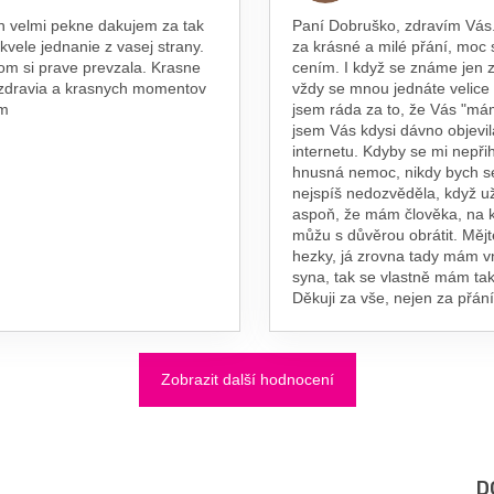
n velmi pekne dakujem za tak
Paní Dobruško, zdravím Vás.
skvele jednanie z vasej strany.
za krásné a milé přání, moc 
om si prave prevzala. Krasne
cením. I když se známe jen z
 zdravia a krasnych momentov
vždy se mnou jednáte velice
am
jsem ráda za to, že Vás "má
jsem Vás kdysi dávno objevil
internetu. Kdyby se mi nepřih
hnusná nemoc, nikdy bych s
nejspíš nedozvěděla, když už
aspoň, že mám člověka, na 
můžu s důvěrou obrátit. Měj
hezky, já zrovna tady mám 
syna, tak se vlastně mám tak
Děkuji za vše, nejen za přání
Zobrazit další hodnocení
D