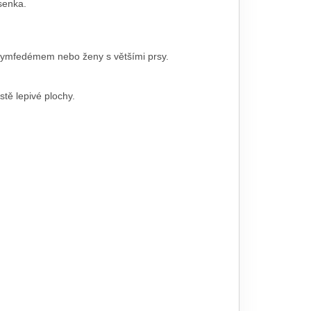
rsenka.
lymfedémem nebo ženy s většími prsy.
stě lepivé plochy.