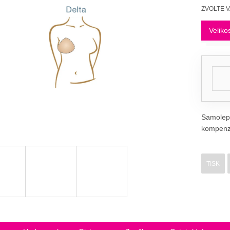
Měrná
ZVOLTE 
cena:
Veliko
Samolepi
kompenza
TISK