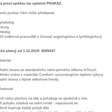
a prsní epitézu lze uplatnit POUKAZ.
ento poukaz Vám může předepsat:
ynekolog
hirurg
nkolog
16 (odborná pracoviště s činností angiologickou a lymfologickou)
ód platný od 1.12.2019: 5005437
ateriál:
řední strana ze standardního velmi jemného silikonu InTouch.
třední vrstva z materiálu Comfort+ vyrovnávajícím teplotní výkyvy.
adní strana z lepivé silikonové hmoty.
řednosti:
rží celou plochou na těle a pohybuje se společně s ním.
ři pohybu zůstává na svém místě - neposouvá se.
ěrně kopíruje každý pohyb těla.