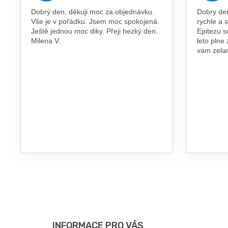
Dobrý den, děkuji moc za objednávku.
Dobry de
Vše je v pořádku. Jsem moc spokojená.
rychle a 
Ještě jednou moc diky. Přeji hezký den.
Epitezu s
Milena V.
leto plne
vam zel
Z
Á
P
INFORMACE PRO VÁS