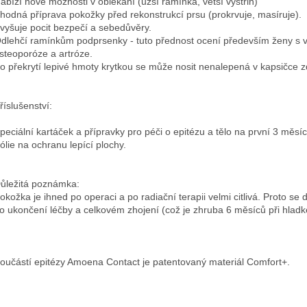
abízí nové možnosti v oblékání (užší ramínka, větší výstřih)
hodná příprava pokožky před rekonstrukcí prsu (prokrvuje, masíruje).
vyšuje pocit bezpečí a sebedůvěry.
dlehčí ramínkům podprsenky - tuto přednost ocení především ženy s vět
steoporóze a artróze.
o překrytí lepivé hmoty krytkou se může nosit nenalepená v kapsičce z
říslušenství:
peciální kartáček a přípravky pro péči o epitézu a tělo na první 3 měsíc
ólie na ochranu lepící plochy.
ůležitá poznámka:
okožka je ihned po operaci a po radiační terapii velmi citlivá. Proto s
o ukončení léčby a celkovém zhojení (což je zhruba 6 měsíců při hlad
oučástí epitézy Amoena Contact je patentovaný materiál Comfort+.