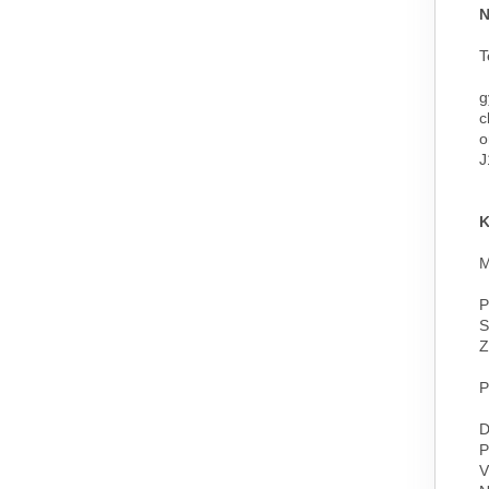
N
T
g
c
o
J
K
M
P
S
Z
P
D
P
V