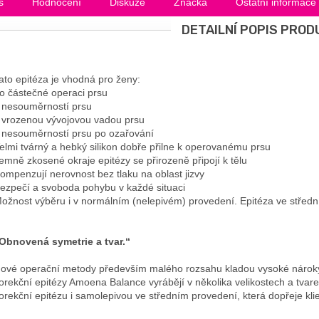
s
Hodnocení
Diskuze
Značka
Ostatní informace
DETAILNÍ POPIS PROD
ato epitéza je vhodná pro ženy:
o částečné operaci prsu
 nesouměrností prsu
 vrozenou vývojovou vadou prsu
 nesouměrností prsu po ozařování
elmi tvárný a hebký silikon dobře přilne k operovanému prsu
emně zkosené okraje epitézy se přirozeně připojí k tělu
ompenzují nerovnost bez tlaku na oblast jizvy
ezpečí a svoboda pohybu v každé situaci
ožnost výběru i v normálním (nelepivém) provedení. Epitéza ve střed
Obnovená symetrie a tvar.“
ové operační metody především malého rozsahu kladou vysoké nároky 
orekční epitézy Amoena Balance vyrábějí v několika velikostech a tvare
orekční epitézu i samolepivou ve středním provedení, která dopřeje kl