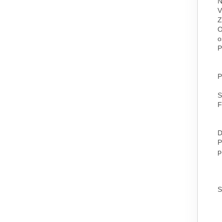
N
V
Z
O
o
P
P
S
F
D
P
p
S