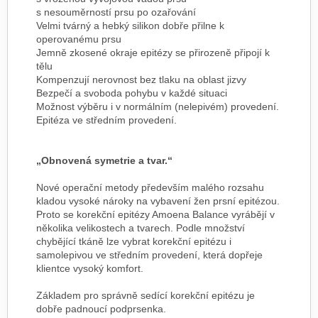
s nesouměrností prsu po ozařování
Velmi tvárný a hebký silikon dobře přilne k
operovanému prsu
Jemně zkosené okraje epitézy se přirozeně připojí k
tělu
Kompenzují nerovnost bez tlaku na oblast jizvy
Bezpečí a svoboda pohybu v každé situaci
Možnost výběru i v normálním (nelepivém) provedení.
Epitéza ve středním provedení.
„Obnovená symetrie a tvar.“
Nové operační metody především malého rozsahu
kladou vysoké nároky na vybavení žen prsní epitézou.
Proto se korekční epitézy Amoena Balance vyrábějí v
několika velikostech a tvarech. Podle množství
chybějící tkáně lze vybrat korekční epitézu i
samolepivou ve středním provedení, která dopřeje
klientce vysoký komfort.
Základem pro správně sedící korekční epitézu je
dobře padnoucí podprsenka.