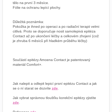
tělo na první 3 měsíce.
Fólie na ochranu lepící plochy.
Důležitá poznámka:
Pokožka je ihned po operaci a po radiační terapii velmi
citlivá. Proto se doporučuje nosit samolepivá epitéza
Contact až po ukončení léčby a celkovém zhojení (což
je zhruba 6 měsíců při hladkém průběhu léčby)
Součástí epitézy Amoena Contact je patentovaný
materiál Comfort+.
Jak nalepit a odlepit lepicí prsní epitézu Contact a jak
se o ní starat se dozvíte
zde
.
Jak vybrat správnou tloušťku korekční epitézy zjistíte
zde
.