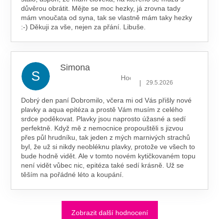
důvěrou obrátit. Mějte se moc hezky, já zrovna tady
mám vnoučata od syna, tak se vlastně mám taky hezky
:-) Děkuji za vše, nejen za přání. Libuše.
Simona
S
Hodnocení obchodu je 5 z 5 hv
|
29.5.2026
Dobrý den paní Dobromilo, včera mi od Vás přišly nové
plavky a aqua epitéza a prostě Vám musím z celého
srdce poděkovat. Plavky jsou naprosto úžasné a sedí
perfektně. Když mě z nemocnice propouštěli s jizvou
přes půl hrudníku, tak jeden z mých marnivých strachů
byl, že už si nikdy neobléknu plavky, protože ve všech to
bude hodně vidět. Ale v tomto novém kytičkovaném topu
není vidět vůbec nic, epitéza také sedí krásně. Už se
těším na pořádné léto a koupání.
Zobrazit další hodnocení