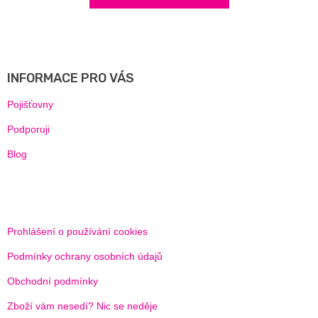
Z
Á
P
A
INFORMACE PRO VÁS
T
Í
Pojišťovny
Podporuji
Blog
Prohlášení o používání cookies
Podmínky ochrany osobních údajů
Obchodní podmínky
Zboží vám nesedí? Nic se neděje