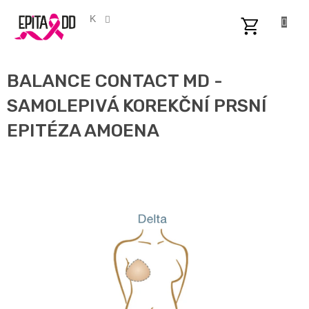
Přejít
na
CZK
obsah
NÁKUPNÍ
KOŠÍK
BALANCE CONTACT MD -
SAMOLEPIVÁ KOREKČNÍ PRSNÍ
EPITÉZA AMOENA