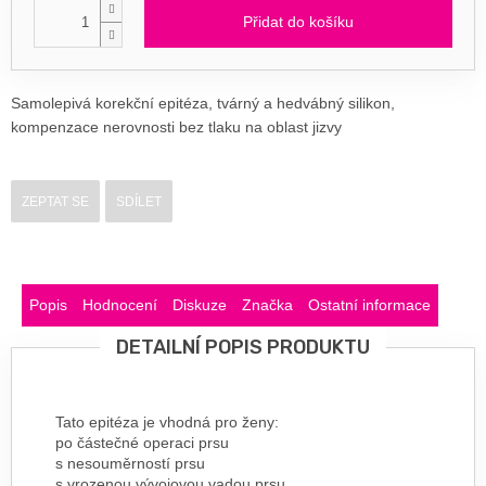
Přidat do košíku
Samolepivá korekční epitéza, tvárný a hedvábný silikon,
kompenzace nerovnosti bez tlaku na oblast jizvy
ZEPTAT SE
SDÍLET
Popis
Hodnocení
Diskuze
Značka
Ostatní informace
DETAILNÍ POPIS PRODUKTU
Tato epitéza je vhodná pro ženy:
po částečné operaci prsu
s nesouměrností prsu
s vrozenou vývojovou vadou prsu