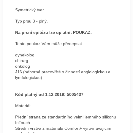
Symetrický tvar
Typ prsu 3 - plný.
Na prsní epitézu lze uplatnit POUKAZ.
Tento poukaz Vám může předepsat:
gynekolog
chirurg
onkolog
J16 (odborná pracoviště s činností angiologickou a
lymfologickou)
Kód platný od 1.12.2019: 5005437
Materiál:
Přední strana ze standardního velmi jemného silikonu
InTouch.
Střední vrstva z materiálu Comfort+ vyrovnávajícím