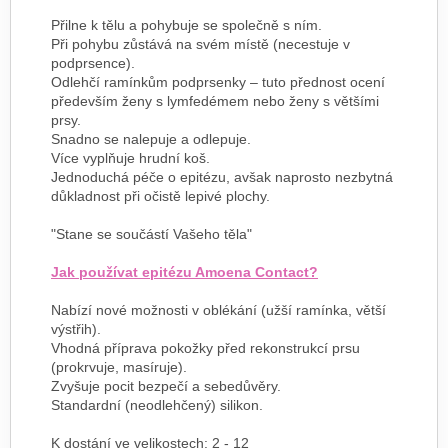
Přilne k tělu a pohybuje se společně s ním.
Při pohybu zůstává na svém místě (necestuje v
podprsence).
Odlehčí ramínkům podprsenky – tuto přednost ocení
především ženy s lymfedémem nebo ženy s většími
prsy.
Snadno se nalepuje a odlepuje.
Více vyplňuje hrudní koš.
Jednoduchá péče o epitézu, avšak naprosto nezbytná
důkladnost při očistě lepivé plochy.
"Stane se součástí Vašeho těla"
Jak používat epitézu Amoena Contact?
Nabízí nové možnosti v oblékání (užší ramínka, větší
výstřih).
Vhodná příprava pokožky před rekonstrukcí prsu
(prokrvuje, masíruje).
Zvyšuje pocit bezpečí a sebedůvěry.
Standardní (neodlehčený) silikon.
K dostání ve velikostech: 2 - 12