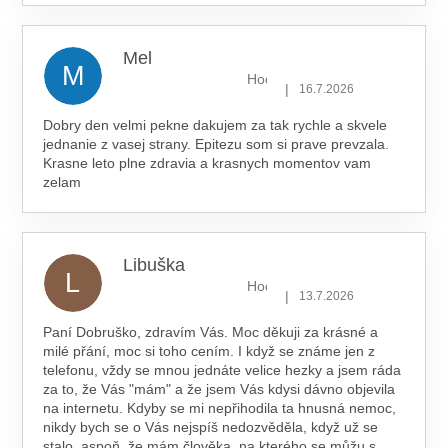
Mel
M
Hodnocení obchodu je 5 z 5 hv
|
16.7.2026
Dobry den velmi pekne dakujem za tak rychle a skvele
jednanie z vasej strany. Epitezu som si prave prevzala.
Krasne leto plne zdravia a krasnych momentov vam
zelam
Libuška
L
Hodnocení obchodu je 5 z 5 hv
|
13.7.2026
Paní Dobruško, zdravím Vás. Moc děkuji za krásné a
milé přání, moc si toho cením. I když se známe jen z
telefonu, vždy se mnou jednáte velice hezky a jsem ráda
za to, že Vás "mám" a že jsem Vás kdysi dávno objevila
na internetu. Kdyby se mi nepřihodila ta hnusná nemoc,
nikdy bych se o Vás nejspíš nedozvěděla, když už se
stalo, aspoň, že mám člověka, na kterého se můžu s