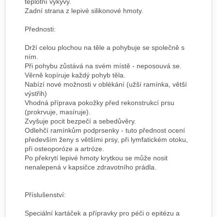
teplotní výkyvy.
Zadní strana z lepivé silikonové hmoty.
Přednosti:
Drží celou plochou na těle a pohybuje se společně s
ním.
Při pohybu zůstává na svém místě - neposouvá se.
Věrně kopíruje každý pohyb těla.
Nabízí nové možnosti v oblékání (užší ramínka, větší
výstřih)
Vhodná příprava pokožky před rekonstrukcí prsu
(prokrvuje, masíruje).
Zvyšuje pocit bezpečí a sebedůvěry.
Odlehčí ramínkům podprsenky - tuto přednost ocení
především ženy s většími prsy, při lymfatickém otoku,
při osteoporóze a artróze.
Po překrytí lepivé hmoty krytkou se může nosit
nenalepená v kapsičce zdravotního prádla.
Příslušenství:
Speciální kartáček a přípravky pro péči o epitézu a