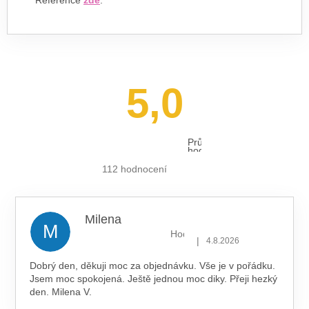
Reference
zde
.
5,0
Průměrné
hodnocení
obchodu
je
112 hodnocení
5,0
z 5
hvězdiček.
Milena
M
Hodnocení obchodu je 5 z 5 hv
|
4.8.2026
Dobrý den, děkuji moc za objednávku. Vše je v pořádku.
Jsem moc spokojená. Ještě jednou moc diky. Přeji hezký
den. Milena V.