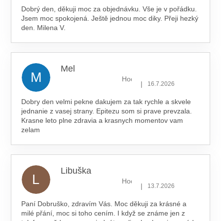
Dobrý den, děkuji moc za objednávku. Vše je v pořádku.
Jsem moc spokojená. Ještě jednou moc diky. Přeji hezký
den. Milena V.
Mel
M
Hodnocení obchodu je 5 z 5 hv
|
16.7.2026
Dobry den velmi pekne dakujem za tak rychle a skvele
jednanie z vasej strany. Epitezu som si prave prevzala.
Krasne leto plne zdravia a krasnych momentov vam
zelam
Libuška
L
Hodnocení obchodu je 5 z 5 hv
|
13.7.2026
Paní Dobruško, zdravím Vás. Moc děkuji za krásné a
milé přání, moc si toho cením. I když se známe jen z