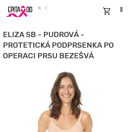
Přejít
na
CZK
obsah
NÁKUPNÍ
KOŠÍK
ELIZA SB - PUDROVÁ -
PROTETICKÁ PODPRSENKA PO
OPERACI PRSU BEZEŠVÁ