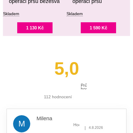
operaci prsu bezešvá
operaci prsu
Skladem
Skladem
1 130 Kč
1 590 Kč
5,0
Průměrné
hodnocení
obchodu
je
112 hodnocení
5,0
z 5
hvězdiček.
Milena
M
Hodnocení obchodu je 5 z 5 hv
|
4.8.2026