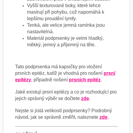
Vyšší texturované boky, které lehce
masírují při pohybu, což napomáhá k
lepšímu proudění lymfy.
Tenká, ale velice jemná ramínka jsou
nastavitelná.
Materiál podprsenky je velmi hladký,
měkký, jemný a příjemný na těle.
Tato podprsenka má kapsičky pro vložení
prsních epitéz, tudíž je vhodná pro nošení
prsní
epitézy
, případně nošení
prsních epitéz
.
Jaké existují prsní epitézy a co je rozhodující pro
jejich správný výběr se dočtete
zde
.
Nejste si jistá velikostí podprsenky? Podrobný
návod, jak se správně změřit, naleznete
zde
.