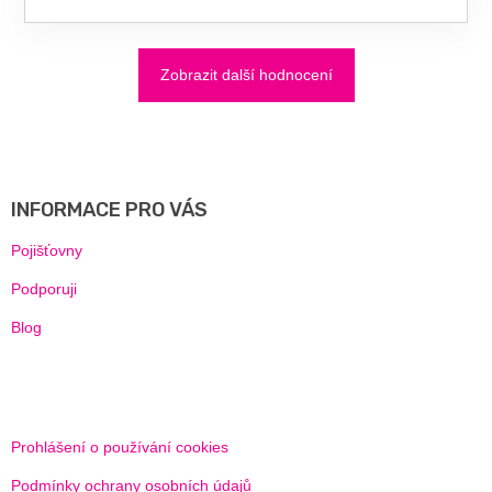
Zobrazit další hodnocení
Z
Á
P
A
INFORMACE PRO VÁS
T
Í
Pojišťovny
Podporuji
Blog
Prohlášení o používání cookies
Podmínky ochrany osobních údajů