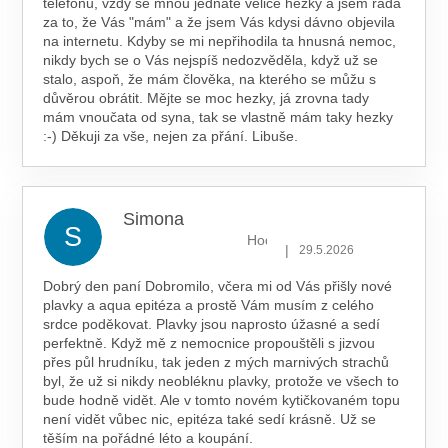
telefonu, vždy se mnou jednáte velice hezky a jsem ráda
za to, že Vás "mám" a že jsem Vás kdysi dávno objevila
na internetu. Kdyby se mi nepřihodila ta hnusná nemoc,
nikdy bych se o Vás nejspíš nedozvěděla, když už se
stalo, aspoň, že mám člověka, na kterého se můžu s
důvěrou obrátit. Mějte se moc hezky, já zrovna tady
mám vnoučata od syna, tak se vlastně mám taky hezky
:-) Děkuji za vše, nejen za přání. Libuše.
Simona
S
Hodnocení obchodu je 5 z 5 hv
|
29.5.2026
Dobrý den paní Dobromilo, včera mi od Vás přišly nové
plavky a aqua epitéza a prostě Vám musím z celého
srdce poděkovat. Plavky jsou naprosto úžasné a sedí
perfektně. Když mě z nemocnice propouštěli s jizvou
přes půl hrudníku, tak jeden z mých marnivých strachů
byl, že už si nikdy neobléknu plavky, protože ve všech to
bude hodně vidět. Ale v tomto novém kytičkovaném topu
není vidět vůbec nic, epitéza také sedí krásně. Už se
těším na pořádné léto a koupání.