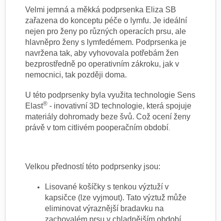
Velmi jemná a měkká podprsenka Eliza SB
zařazena do konceptu péče o lymfu. Je ideální
nejen pro ženy po různých operacích prsu, ale
hlavně
pro ženy s lymfedémem. Podprsenka je
navržena tak, aby vyhovovala potřebám žen
bezprostředně po operativním zákroku, jak v
nemocnici,
tak později doma.
U této podprsenky byla využita technologie Sens
®
Elast
- inovativní 3D technologie, která spojuje
materiály dohromady beze švů. Což ocení
ženy
právě v tom citlivém pooperačním období
.
Velkou předností této podprsenky jsou:
Lisované košíčky s tenkou výztuží v
kapsičce (lze vyjmout). Tato výztuž může
eliminovat výraznější bradavku na
zachovalém prsu v chladnějším období.