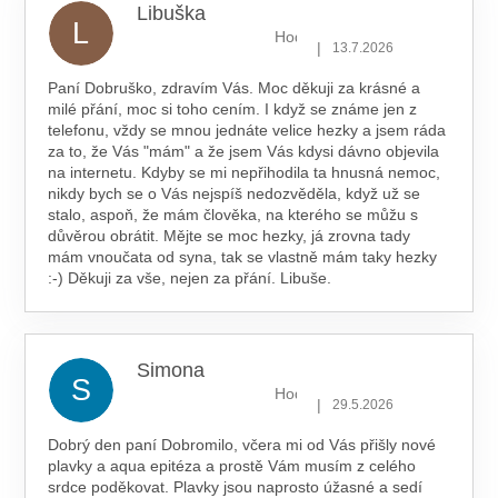
Libuška
L
Hodnocení obchodu je 5 z 5 hv
|
13.7.2026
Paní Dobruško, zdravím Vás. Moc děkuji za krásné a
milé přání, moc si toho cením. I když se známe jen z
telefonu, vždy se mnou jednáte velice hezky a jsem ráda
za to, že Vás "mám" a že jsem Vás kdysi dávno objevila
na internetu. Kdyby se mi nepřihodila ta hnusná nemoc,
nikdy bych se o Vás nejspíš nedozvěděla, když už se
stalo, aspoň, že mám člověka, na kterého se můžu s
důvěrou obrátit. Mějte se moc hezky, já zrovna tady
mám vnoučata od syna, tak se vlastně mám taky hezky
:-) Děkuji za vše, nejen za přání. Libuše.
Simona
S
Hodnocení obchodu je 5 z 5 hv
|
29.5.2026
Dobrý den paní Dobromilo, včera mi od Vás přišly nové
plavky a aqua epitéza a prostě Vám musím z celého
srdce poděkovat. Plavky jsou naprosto úžasné a sedí