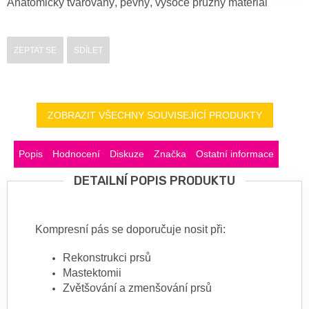
Anatomicky tvarovaný, pevný, vysoce pružný materiál
ZEPTAT SE
SDÍLET
ZOBRAZIT VŠECHNY SOUVISEJÍCÍ PRODUKTY
Popis
Hodnocení
Diskuze
Značka
Ostatní informace
DETAILNÍ POPIS PRODUKTU
Kompresní pás se doporučuje nosit při:
Rekonstrukci prsů
Mastektomii
Zvětšování a zmenšování prsů