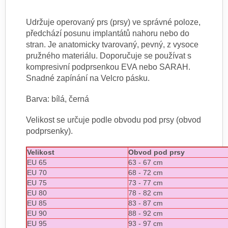
Udržuje operovaný prs (prsy) ve správné poloze,
předchází posunu implantátů nahoru nebo do
stran. Je anatomicky tvarovaný, pevný, z vysoce
pružného materiálu. Doporučuje se používat s
kompresivní podprsenkou EVA nebo SARAH.
Snadné zapínání na Velcro pásku.
Barva: bílá, černá
Velikost se určuje podle obvodu pod prsy (obvod
podprsenky).
Velikost
Obvod pod prsy
EU 65
63 - 67 cm
EU 70
68 - 72 cm
EU 75
73 - 77 cm
EU 80
78 - 82 cm
EU 85
83 - 87 cm
EU 90
88 - 92 cm
EU 95
93 - 97 cm