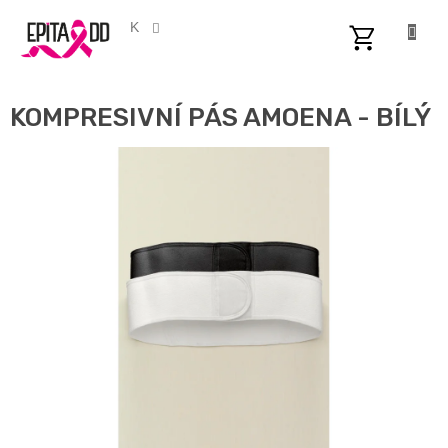
Přejít
na
CZK
obsah
NÁKUPNÍ
KOŠÍK
KOMPRESIVNÍ PÁS AMOENA - BÍLÝ