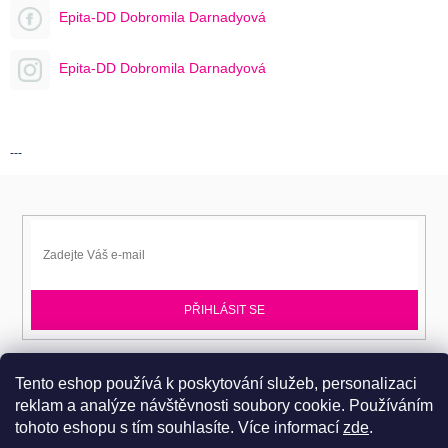
Epita-DD Dobromila Darnadyová
Epita-DD Dobromila Darnadyová
---
PŘIHLÁSIT SE
Přihlaste se k EPITA-DD a získávejte novinky jako první.
Tento eshop používá k poskytování služeb, personalizaci
reklam a analýze návštěvnosti soubory cookie. Používáním
tohoto eshopu s tím souhlasíte.
Více informací
zde
.