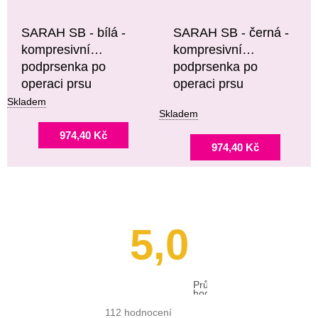
SARAH SB - bílá -
SARAH SB - černá -
kompresivní
kompresivní
podprsenka po
podprsenka po
operaci prsu
operaci prsu
Skladem
Skladem
974,40 Kč
974,40 Kč
5,0
Průměrné
hodnocení
obchodu
je
112 hodnocení