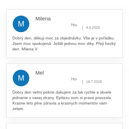
5,0
z 5
hvězdiček.
Milena
M
Hodnocení obchodu je 5 z 5 hv
|
4.8.2026
Dobrý den, děkuji moc za objednávku. Vše je v pořádku.
Jsem moc spokojená. Ještě jednou moc diky. Přeji hezký
den. Milena V.
Mel
M
Hodnocení obchodu je 5 z 5 hv
|
16.7.2026
Dobry den velmi pekne dakujem za tak rychle a skvele
jednanie z vasej strany. Epitezu som si prave prevzala.
Krasne leto plne zdravia a krasnych momentov vam
zelam