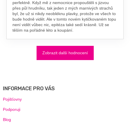
perfektně. Když mě z nemocnice propouštěli s jizvou
přes půl hrudníku, tak jeden z mých marnivých strachů
byl, že už si nikdy neobléknu plavky, protože ve všech to
bude hodně vidět. Ale v tomto novém kytičkovaném topu
není vidět vůbec nic, epitéza také sedí krásně. Už se
těším na pořádné léto a koupání.
Zobrazit další hodnocení
Z
Á
P
A
INFORMACE PRO VÁS
T
Í
Pojišťovny
Podporuji
Blog