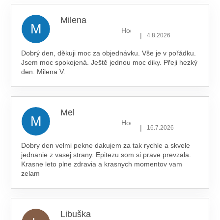
hvězdiček.
Milena
M
Hodnocení obchodu je 5 z 5 hv
|
4.8.2026
Dobrý den, děkuji moc za objednávku. Vše je v pořádku.
Jsem moc spokojená. Ještě jednou moc diky. Přeji hezký
den. Milena V.
Mel
M
Hodnocení obchodu je 5 z 5 hv
|
16.7.2026
Dobry den velmi pekne dakujem za tak rychle a skvele
jednanie z vasej strany. Epitezu som si prave prevzala.
Krasne leto plne zdravia a krasnych momentov vam
zelam
Libuška