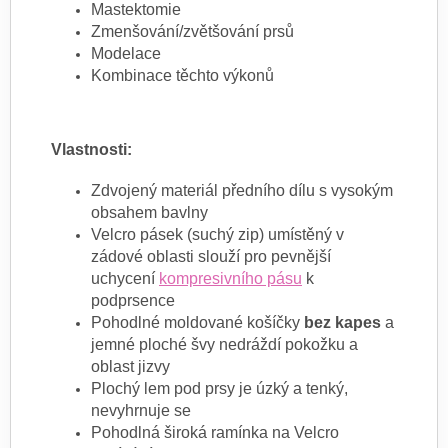
Mastektomie
Zmenšování/zvětšování prsů
Modelace
Kombinace těchto výkonů
Vlastnosti:
Zdvojený materiál předního dílu s vysokým
obsahem bavlny
Velcro pásek (suchý zip) umístěný v
zádové oblasti slouží pro pevnější
uchycení
kompresivního pásu
k
podprsence
Pohodlné moldované košíčky
bez kapes
a
jemné ploché švy nedráždí pokožku a
oblast jizvy
Plochý lem pod prsy je úzký a tenký,
nevyhrnuje se
Pohodlná široká ramínka na Velcro