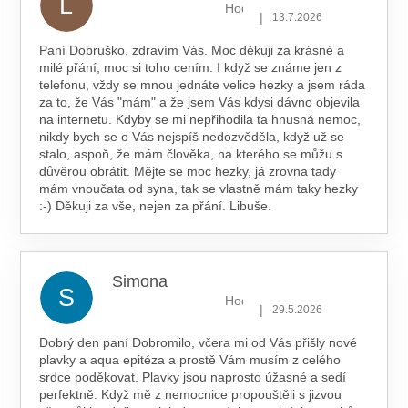
L
Hodnocení obchodu je 5 z 5 hv
|
13.7.2026
Paní Dobruško, zdravím Vás. Moc děkuji za krásné a
milé přání, moc si toho cením. I když se známe jen z
telefonu, vždy se mnou jednáte velice hezky a jsem ráda
za to, že Vás "mám" a že jsem Vás kdysi dávno objevila
na internetu. Kdyby se mi nepřihodila ta hnusná nemoc,
nikdy bych se o Vás nejspíš nedozvěděla, když už se
stalo, aspoň, že mám člověka, na kterého se můžu s
důvěrou obrátit. Mějte se moc hezky, já zrovna tady
mám vnoučata od syna, tak se vlastně mám taky hezky
:-) Děkuji za vše, nejen za přání. Libuše.
Simona
S
Hodnocení obchodu je 5 z 5 hv
|
29.5.2026
Dobrý den paní Dobromilo, včera mi od Vás přišly nové
plavky a aqua epitéza a prostě Vám musím z celého
srdce poděkovat. Plavky jsou naprosto úžasné a sedí
perfektně. Když mě z nemocnice propouštěli s jizvou