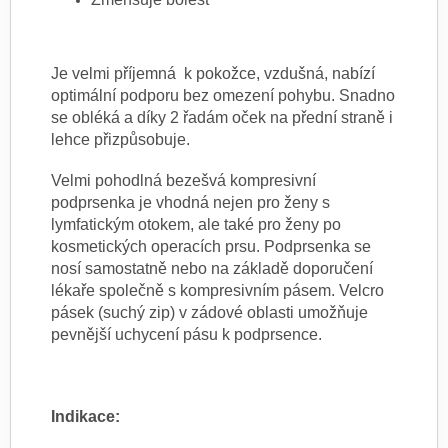
Je velmi příjemná k pokožce, vzdušná, nabízí
optimální podporu bez omezení pohybu. Snadno
se obléká a díky 2 řadám oček na přední straně i
lehce přizpůsobuje.
Velmi pohodlná bezešvá kompresivní
podprsenka je vhodná nejen pro ženy s
lymfatickým otokem, ale také pro ženy po
kosmetických operacích prsu. Podprsenka se
nosí samostatně nebo na základě doporučení
lékaře společně s kompresivním pásem. Velcro
pásek (suchý zip) v zádové oblasti umožňuje
pevnější uchycení pásu k podprsence.
Indikace: