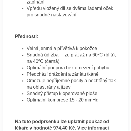
zapínání
Vpředu vložený díl se dvěma řadami oček
pro snadné nastavování
Přednosti:
Velmi jemná a přívětivá k pokožce
Snadná údržba – lze prát až na 60ºC (bílá),
na 40ºC (černá)
Optimální podpora bez omezení pohybu
Předchází dráždění a zánětu tkáně
Omezuje nepříjemné pocity a nechtěný tlak
na oblast rány a jizev
Snadný přístup k operované ploše
Optimální komprese 15 - 20 mmHg
Na tuto podprsenku lze uplatnit poukaz od
lékaře v hodnotě 974,40 Kč
.
Více informací