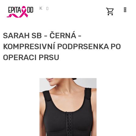
Přejít
na
CZK
obsah
NÁKUPNÍ
KOŠÍK
SARAH SB - ČERNÁ -
KOMPRESIVNÍ PODPRSENKA PO
OPERACI PRSU