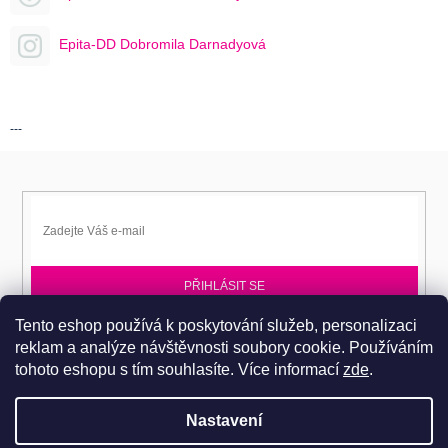
Epita-DD Dobromila Darnadyová
---
PŘIHLÁSIT SE
Tento eshop používá k poskytování služeb, personalizaci
Přihlaste se k EPITA-DD a získávejte novinky jako první.
reklam a analýze návštěvnosti soubory cookie. Používáním
tohoto eshopu s tím souhlasíte.
Více informací
zde
.
Nastavení