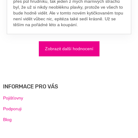
přes půl hrudníku, tak jeden z mých marnivých strachů
byl, že už si nikdy neobléknu plavky, protože ve všech to
bude hodně vidět. Ale v tomto novém kytičkovaném topu
není vidět vůbec nic, epitéza také sedí krásně. Už se
těším na pořádné léto a koupání.
Zobrazit další hodnocení
Z
Á
P
A
INFORMACE PRO VÁS
T
Í
Pojišťovny
Podporuji
Blog