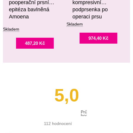
pooperační prsní
kompresivní
epitéza bavlněná
podprsenka po
Amoena
operaci prsu
Skladem
Skladem
974,40 Kč
487,20 Kč
5,0
Průměrné
hodnocení
obchodu
je
112 hodnocení
5,0
z 5