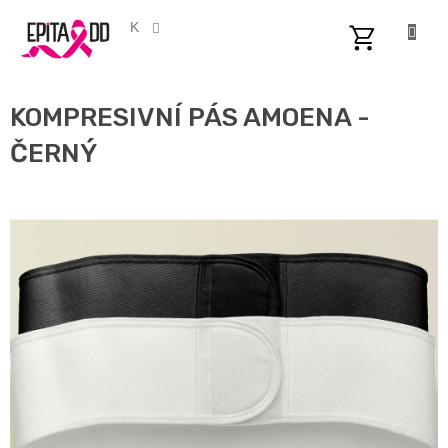
Přejít
na
CZK
obsah
NÁKUPNÍ
KOŠÍK
KOMPRESIVNÍ PÁS AMOENA -
ČERNÝ