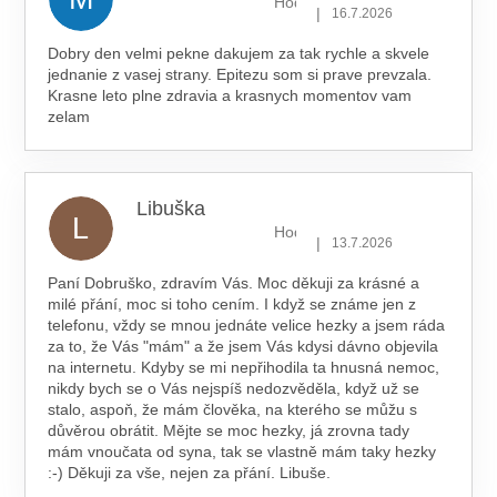
Hodnocení obchodu je 5 z 5 hv
|
16.7.2026
Dobry den velmi pekne dakujem za tak rychle a skvele
jednanie z vasej strany. Epitezu som si prave prevzala.
Krasne leto plne zdravia a krasnych momentov vam
zelam
Libuška
L
Hodnocení obchodu je 5 z 5 hv
|
13.7.2026
Paní Dobruško, zdravím Vás. Moc děkuji za krásné a
milé přání, moc si toho cením. I když se známe jen z
telefonu, vždy se mnou jednáte velice hezky a jsem ráda
za to, že Vás "mám" a že jsem Vás kdysi dávno objevila
na internetu. Kdyby se mi nepřihodila ta hnusná nemoc,
nikdy bych se o Vás nejspíš nedozvěděla, když už se
stalo, aspoň, že mám člověka, na kterého se můžu s
důvěrou obrátit. Mějte se moc hezky, já zrovna tady
mám vnoučata od syna, tak se vlastně mám taky hezky
:-) Děkuji za vše, nejen za přání. Libuše.