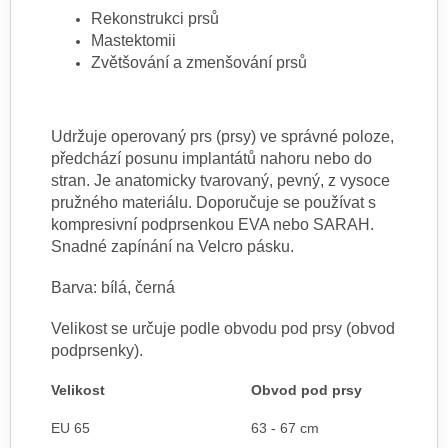
Rekonstrukci prsů
Mastektomii
Zvětšování a zmenšování prsů
Udržuje operovaný prs (prsy) ve správné poloze,
předchází posunu implantátů nahoru nebo do
stran. Je anatomicky tvarovaný, pevný, z vysoce
pružného materiálu. Doporučuje se používat s
kompresivní podprsenkou EVA nebo SARAH.
Snadné zapínání na Velcro pásku.
Barva: bílá, černá
Velikost se určuje podle obvodu pod prsy (obvod
podprsenky).
Velikost
Obvod pod prsy
EU 65
63 - 67 cm