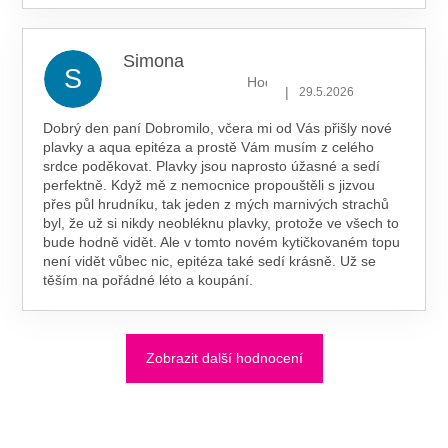
Simona
S
Hodnocení obchodu je 5 z 5 hv
|
29.5.2026
Dobrý den paní Dobromilo, včera mi od Vás přišly nové
plavky a aqua epitéza a prostě Vám musím z celého
srdce poděkovat. Plavky jsou naprosto úžasné a sedí
perfektně. Když mě z nemocnice propouštěli s jizvou
přes půl hrudníku, tak jeden z mých marnivých strachů
byl, že už si nikdy neobléknu plavky, protože ve všech to
bude hodně vidět. Ale v tomto novém kytičkovaném topu
není vidět vůbec nic, epitéza také sedí krásně. Už se
těším na pořádné léto a koupání.
Zobrazit další hodnocení
Z
Á