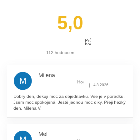
5,0
Průměrné
hodnocení
obchodu
je
112 hodnocení
5,0
z 5
hvězdiček.
Milena
M
Hodnocení obchodu je 5 z 5 hv
|
4.8.2026
Dobrý den, děkuji moc za objednávku. Vše je v pořádku.
Jsem moc spokojená. Ještě jednou moc diky. Přeji hezký
den. Milena V.
Mel
M