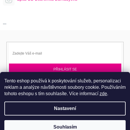
---
PŘIHLÁSIT SE
Tento eshop používá k poskytování služeb, personalizaci
Přihlaste se k EPITA-DD a získávejte novinky jako první.
reklam a analýze návštěvnosti soubory cookie. Používáním
tohoto eshopu s tím souhlasíte.
Více informací
zde
.
Nastavení
Copyright 2026
Dobromila Darnadyová EPITA-DD
. Všechna práva
Pro návštěvu do prodejního centra je nutné se objednat. Tel.: 724
Souhlasím