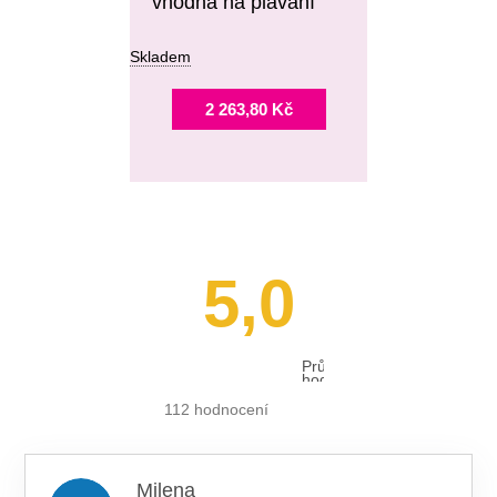
vhodná na plavání
Skladem
2 263,80 Kč
5,0
Průměrné
hodnocení
obchodu
je
112 hodnocení
5,0
z 5
hvězdiček.
Milena