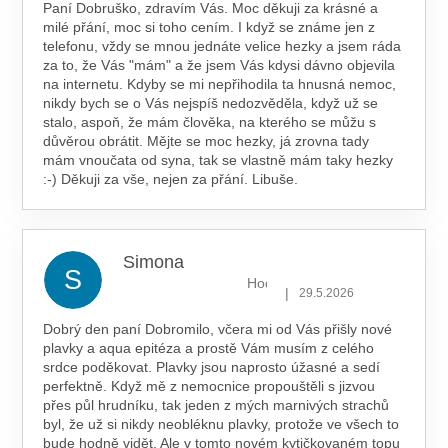
Paní Dobruško, zdravím Vás. Moc děkuji za krásné a
milé přání, moc si toho cením. I když se známe jen z
telefonu, vždy se mnou jednáte velice hezky a jsem ráda
za to, že Vás "mám" a že jsem Vás kdysi dávno objevila
na internetu. Kdyby se mi nepřihodila ta hnusná nemoc,
nikdy bych se o Vás nejspíš nedozvěděla, když už se
stalo, aspoň, že mám člověka, na kterého se můžu s
důvěrou obrátit. Mějte se moc hezky, já zrovna tady
mám vnoučata od syna, tak se vlastně mám taky hezky
:-) Děkuji za vše, nejen za přání. Libuše.
Simona
S
Hodnocení obchodu je 5 z 5 hv
|
29.5.2026
Dobrý den paní Dobromilo, včera mi od Vás přišly nové
plavky a aqua epitéza a prostě Vám musím z celého
srdce poděkovat. Plavky jsou naprosto úžasné a sedí
perfektně. Když mě z nemocnice propouštěli s jizvou
přes půl hrudníku, tak jeden z mých marnivých strachů
byl, že už si nikdy neobléknu plavky, protože ve všech to
bude hodně vidět. Ale v tomto novém kytičkovaném topu