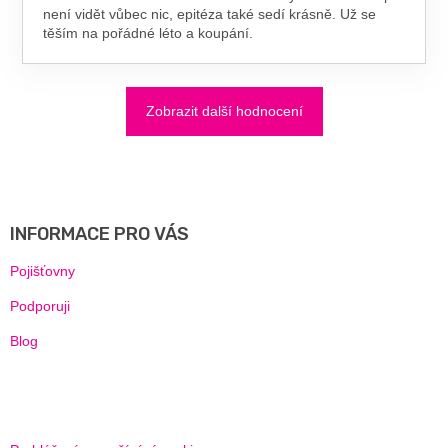
není vidět vůbec nic, epitéza také sedí krásně. Už se
těším na pořádné léto a koupání.
Zobrazit další hodnocení
Z
Á
P
A
INFORMACE PRO VÁS
T
Í
Pojišťovny
Podporuji
Blog