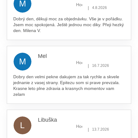
M
Hodnocení obchodu je 5 z 5 hv
|
4.8.2026
Dobrý den, děkuji moc za objednávku. Vše je v pořádku.
Jsem moc spokojená. Ještě jednou moc diky. Přeji hezký
den. Milena V.
Mel
M
Hodnocení obchodu je 5 z 5 hv
|
16.7.2026
Dobry den velmi pekne dakujem za tak rychle a skvele
jednanie z vasej strany. Epitezu som si prave prevzala.
Krasne leto plne zdravia a krasnych momentov vam
zelam
Libuška
L
Hodnocení obchodu je 5 z 5 hv
|
13.7.2026