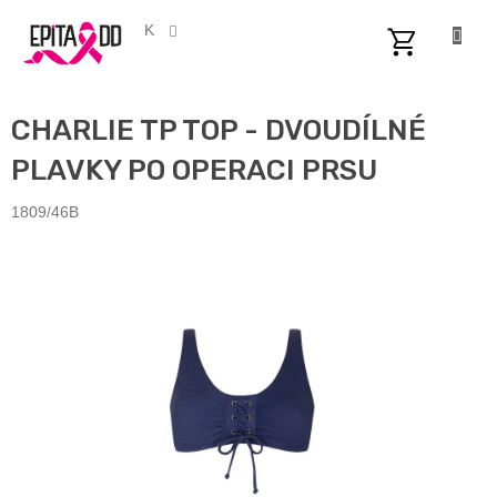
Přejít
na
CZK
obsah
NÁKUPNÍ
KOŠÍK
CHARLIE TP TOP - DVOUDÍLNÉ
PLAVKY PO OPERACI PRSU
1809/46B