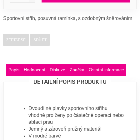
Sportovní střih, posuvná ramínka, s ozdobným šněrováním
ZEPTAT SE
SDÍLET
Popis
Hodnocení
Diskuze
Značka
Ostatní informace
DETAILNÍ POPIS PRODUKTU
Dvoudílné plavky sportovního střihu
vhodné pro ženy po částečné operaci nebo
ablaci prsu
Jemný a zároveň pružný materiál
V modré barvě