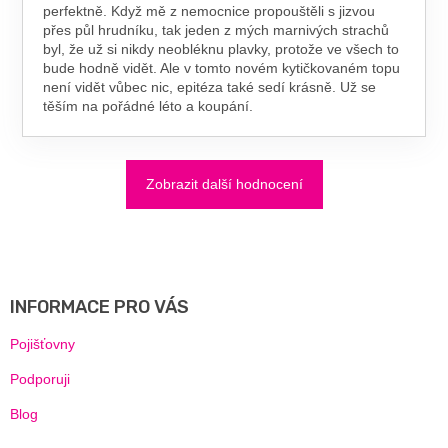
perfektně. Když mě z nemocnice propouštěli s jizvou
přes půl hrudníku, tak jeden z mých marnivých strachů
byl, že už si nikdy neobléknu plavky, protože ve všech to
bude hodně vidět. Ale v tomto novém kytičkovaném topu
není vidět vůbec nic, epitéza také sedí krásně. Už se
těším na pořádné léto a koupání.
Zobrazit další hodnocení
Z
Á
P
A
INFORMACE PRO VÁS
T
Í
Pojišťovny
Podporuji
Blog