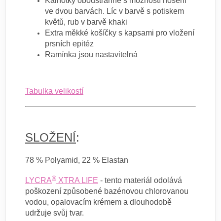
Kalhotky oboustranné s možností nošení
ve dvou barvách. Líc v barvě s potiskem
květů, rub v barvě khaki
Extra měkké košíčky s kapsami pro vložení
prsních epitéz
Ramínka jsou nastavitelná
Tabulka velikostí
SLOŽENÍ
:
78 % Polyamid, 22 % Elastan
®
LYCRA
XTRA LIFE
- tento materiál odolává
poškození způsobené bazénovou chlorovanou
vodou, opalovacím krémem a dlouhodobě
udržuje svůj tvar.