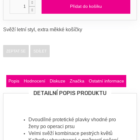
Přidat do košíku
Svěží letní styl, extra měkké košíčky
ZEPTAT SE
SDÍLET
Popis
Hodnocení
Diskuze
Značka
Ostatní informace
DETAILNÍ POPIS PRODUKTU
Dvoudílné protetické plavky vhodné pro
ženy po operaci prsu
Velmi svěží kombinace pestrých květů