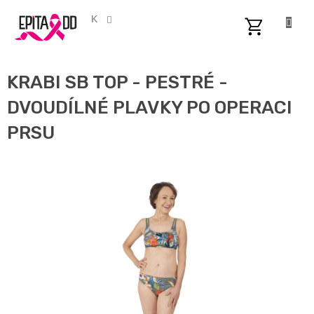
Přejít
na
CZK
obsah
NÁKUPNÍ
KOŠÍK
KRABI SB TOP - PESTRÉ -
DVOUDÍLNÉ PLAVKY PO OPERACI
PRSU