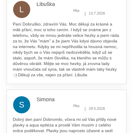
Libuška
L
Hodnocení obchodu je 5 z 5 hv
|
13.7.2026
Paní Dobruško, zdravím Vás. Moc děkuji za krásné a
milé přání, moc si toho cením. I když se známe jen z
telefonu, vždy se mnou jednáte velice hezky a jsem ráda
za to, že Vás "mám" a že jsem Vás kdysi dávno objevila
na internetu. Kdyby se mi nepřihodila ta hnusná nemoc,
nikdy bych se o Vás nejspíš nedozvěděla, když už se
stalo, aspoň, že mám člověka, na kterého se můžu s
důvěrou obrátit. Mějte se moc hezky, já zrovna tady
mám vnoučata od syna, tak se vlastně mám taky hezky
:-) Děkuji za vše, nejen za přání. Libuše.
Simona
S
Hodnocení obchodu je 5 z 5 hv
|
29.5.2026
Dobrý den paní Dobromilo, včera mi od Vás přišly nové
plavky a aqua epitéza a prostě Vám musím z celého
srdce poděkovat. Plavky jsou naprosto úžasné a sedí