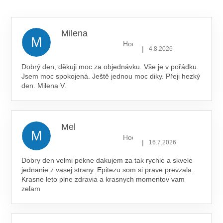
5,0
z 5
hvězdiček.
Milena
M
Hodnocení obchodu je 5 z 5 hv
|
4.8.2026
Dobrý den, děkuji moc za objednávku. Vše je v pořádku.
Jsem moc spokojená. Ještě jednou moc diky. Přeji hezký
den. Milena V.
Mel
M
Hodnocení obchodu je 5 z 5 hv
|
16.7.2026
Dobry den velmi pekne dakujem za tak rychle a skvele
jednanie z vasej strany. Epitezu som si prave prevzala.
Krasne leto plne zdravia a krasnych momentov vam
zelam