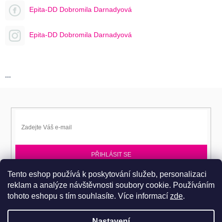
Epita-DD Dobromila Darnadyová
Epita-DD Dobromila Darnadyová
---
PŘIHLÁSIT SE
Tento eshop používá k poskytování služeb, personalizaci
Přihlaste se k EPITA-DD a získávejte novinky jako první.
reklam a analýze návštěvnosti soubory cookie. Používáním
tohoto eshopu s tím souhlasíte.
Více informací
zde
.
Nastavení