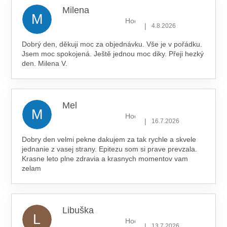
Milena
M
Hodnocení obchodu je 5 z 5 hv
|
4.8.2026
Dobrý den, děkuji moc za objednávku. Vše je v pořádku.
Jsem moc spokojená. Ještě jednou moc diky. Přeji hezký
den. Milena V.
Mel
M
Hodnocení obchodu je 5 z 5 hv
|
16.7.2026
Dobry den velmi pekne dakujem za tak rychle a skvele
jednanie z vasej strany. Epitezu som si prave prevzala.
Krasne leto plne zdravia a krasnych momentov vam
zelam
Libuška
L
Hodnocení obchodu je 5 z 5 hv
|
13.7.2026