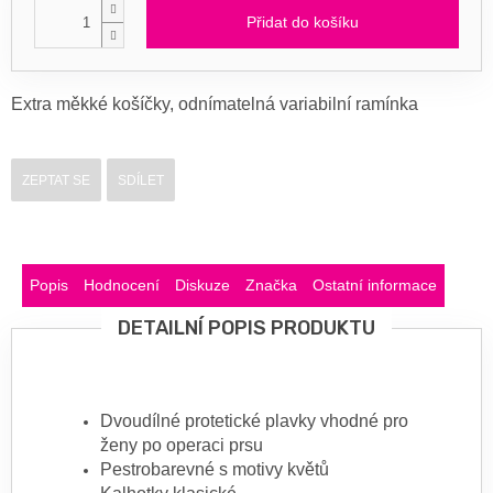
Přidat do košíku
Extra měkké košíčky, odnímatelná variabilní ramínka
ZEPTAT SE
SDÍLET
Popis
Hodnocení
Diskuze
Značka
Ostatní informace
DETAILNÍ POPIS PRODUKTU
Dvoudílné protetické plavky vhodné pro
ženy po operaci prsu
Pestrobarevné s motivy květů