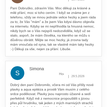
Paní Dobruško, zdravím Vás. Moc děkuji za krásné a
milé přání, moc si toho cením. I když se známe jen z
telefonu, vždy se mnou jednáte velice hezky a jsem ráda
za to, že Vás "mám" a že jsem Vás kdysi dávno objevila
na internetu. Kdyby se mi nepřihodila ta hnusná nemoc,
nikdy bych se o Vás nejspíš nedozvěděla, když už se
stalo, aspoň, že mám člověka, na kterého se můžu s
důvěrou obrátit. Mějte se moc hezky, já zrovna tady
mám vnoučata od syna, tak se vlastně mám taky hezky
:-) Děkuji za vše, nejen za přání. Libuše.
Simona
S
Hodnocení obchodu je 5 z 5 hv
|
29.5.2026
Dobrý den paní Dobromilo, včera mi od Vás přišly nové
plavky a aqua epitéza a prostě Vám musím z celého
srdce poděkovat. Plavky jsou naprosto úžasné a sedí
perfektně. Když mě z nemocnice propouštěli s jizvou
přes půl hrudníku, tak jeden z mých marnivých strachů