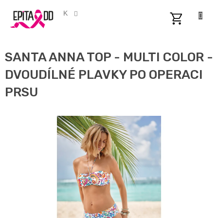
Přejít
na
CZK
obsah
NÁKUPNÍ
KOŠÍK
SANTA ANNA TOP - MULTI COLOR -
DVOUDÍLNÉ PLAVKY PO OPERACI
PRSU