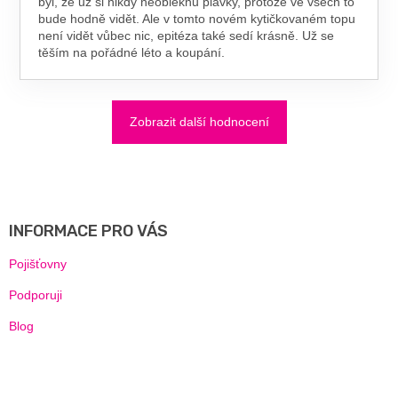
byl, že už si nikdy neobléknu plavky, protože ve všech to
bude hodně vidět. Ale v tomto novém kytičkovaném topu
není vidět vůbec nic, epitéza také sedí krásně. Už se
těším na pořádné léto a koupání.
Zobrazit další hodnocení
Z
Á
P
A
INFORMACE PRO VÁS
T
Í
Pojišťovny
Podporuji
Blog