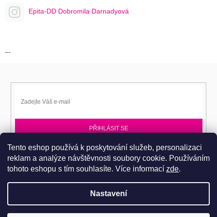
Epita-DD Dobromila Darnadyová
---
PŘIHLÁSIT SE
Tento eshop používá k poskytování služeb, personalizaci
Přihlaste se k EPITA-DD a získávejte novinky jako první.
reklam a analýze návštěvnosti soubory cookie. Používáním
tohoto eshopu s tím souhlasíte.
Více informací
zde
.
Nastavení