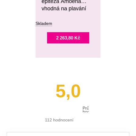
epitéza Amoena
vhodná na plavání
Skladem
2 263,80 Kč
5,0
Průměrné
hodnocení
obchodu
je
112 hodnocení
5,0
z 5
hvězdiček.