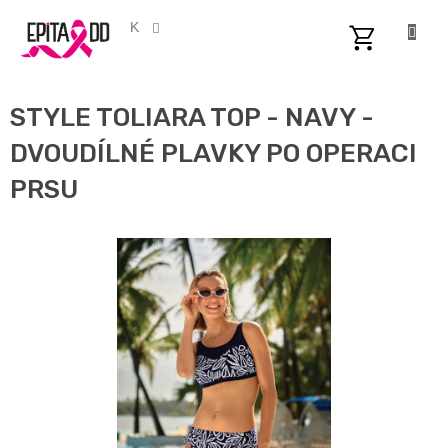
Přejít
na
CZK
obsah
NÁKUPNÍ
KOŠÍK
STYLE TOLIARA TOP - NAVY -
DVOUDÍLNÉ PLAVKY PO OPERACI
PRSU