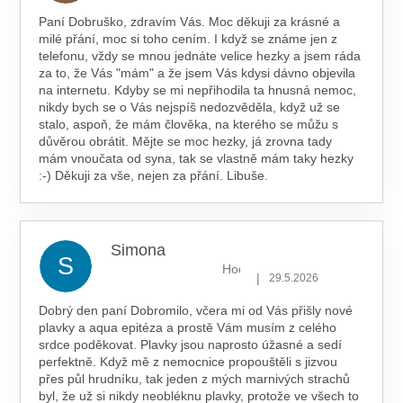
Paní Dobruško, zdravím Vás. Moc děkuji za krásné a
milé přání, moc si toho cením. I když se známe jen z
telefonu, vždy se mnou jednáte velice hezky a jsem ráda
za to, že Vás "mám" a že jsem Vás kdysi dávno objevila
na internetu. Kdyby se mi nepřihodila ta hnusná nemoc,
nikdy bych se o Vás nejspíš nedozvěděla, když už se
stalo, aspoň, že mám člověka, na kterého se můžu s
důvěrou obrátit. Mějte se moc hezky, já zrovna tady
mám vnoučata od syna, tak se vlastně mám taky hezky
:-) Děkuji za vše, nejen za přání. Libuše.
Simona
S
Hodnocení obchodu je 5 z 5 hv
|
29.5.2026
Dobrý den paní Dobromilo, včera mi od Vás přišly nové
plavky a aqua epitéza a prostě Vám musím z celého
srdce poděkovat. Plavky jsou naprosto úžasné a sedí
perfektně. Když mě z nemocnice propouštěli s jizvou
přes půl hrudníku, tak jeden z mých marnivých strachů
byl, že už si nikdy neobléknu plavky, protože ve všech to