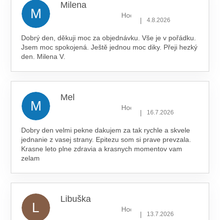
Milena
M
Hodnocení obchodu je 5 z 5 hv
|
4.8.2026
Dobrý den, děkuji moc za objednávku. Vše je v pořádku.
Jsem moc spokojená. Ještě jednou moc diky. Přeji hezký
den. Milena V.
Mel
M
Hodnocení obchodu je 5 z 5 hv
|
16.7.2026
Dobry den velmi pekne dakujem za tak rychle a skvele
jednanie z vasej strany. Epitezu som si prave prevzala.
Krasne leto plne zdravia a krasnych momentov vam
zelam
Libuška
L
Hodnocení obchodu je 5 z 5 hv
|
13.7.2026