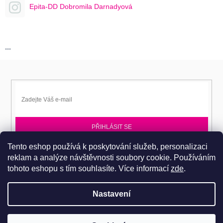
Epita-DD Dobromila Darnadyová
---
PŘIHLÁSIT SE
Tento eshop používá k poskytování služeb, personalizaci
Přihlaste se k EPITA-DD a získávejte novinky jako první.
reklam a analýze návštěvnosti soubory cookie. Používáním
tohoto eshopu s tím souhlasíte.
Více informací
zde
.
Nastavení
Copyright 2026
Dobromila Darnadyová EPITA-DD
. Všechna práva