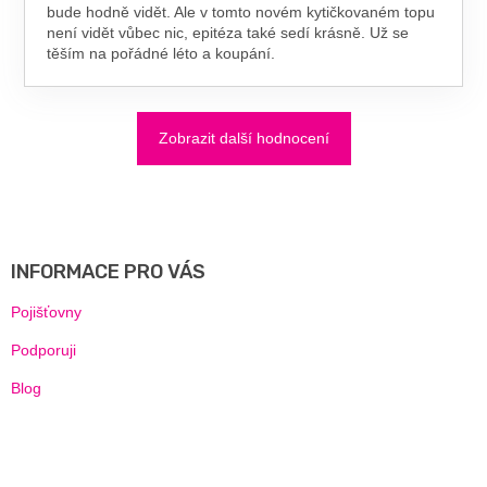
bude hodně vidět. Ale v tomto novém kytičkovaném topu
není vidět vůbec nic, epitéza také sedí krásně. Už se
těším na pořádné léto a koupání.
Zobrazit další hodnocení
Z
Á
P
A
INFORMACE PRO VÁS
T
Í
Pojišťovny
Podporuji
Blog