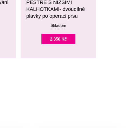
vání
PESTRÉ S NIŽŠÍMI
KALHOTKAMI- dvoudílné
plavky po operaci prsu
Skladem
2 350 Kč