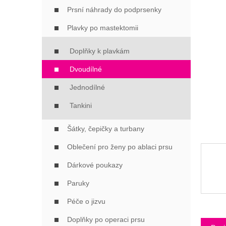
Í
Prsní náhrady do podprsenky
P
A
Plavky po mastektomii
N
E
Doplňky k plavkám
L
Dvoudílné
Jednodílné
Tankini
Šátky, čepičky a turbany
Oblečení pro ženy po ablaci prsu
Dárkové poukazy
Paruky
Péče o jizvu
Doplňky po operaci prsu