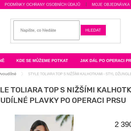
PODMÍNKY OCHRANY OSOBNÍCH ÚDAJŮ
MOJE OBJEDNÁVKA
HLEDAT
NĚ
KDE SE MŮŽEME POTKAT
JAK DÁL PO OPERACI P
voudílné
STYLE TOLIARA TOP S NIŽŠÍMI KALHOTKAMI - STYL DŽUNG
LE TOLIARA TOP S NIŽŠÍMI KALHOTK
UDÍLNÉ PLAVKY PO OPERACI PRSU
2 39