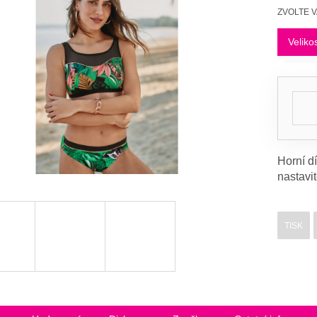
Měrná
ZVOLTE 
cena:
Veliko
Horní d
nastavit
TISK