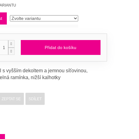
VARIANTU
st
Přidat do košíku
íl s vyšším dekoltem a jemnou síťovinou,
elná ramínka, nižší kalhotky
ZEPTAT SE
SDÍLET