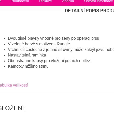
s
Hodnocení
Diskuze
Značka
Ostatní informace
DETAILNÍ POPIS PROD
Dvoudílné plavky vhodné pro ženy po operaci prsu
V zelené barvě s motivem džungle
Vrchní díl částečně z jemné síťoviny může zakrýt jizvu nebo
Nastavitelná ramínka
Oboustranné kapsy pro vložení prsních epitéz
Kalhotky nižšího střihu
abulka velikostí
SLOŽENÍ
: