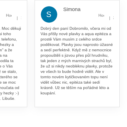
Simona
S
Hodnocení obchodu je 5 z 5 hvězdiček.
Hodnocení obcho
|
|
13.7.2026
29.5.202
 Moc děkuji
Dobrý den paní Dobromilo, včera mi od
si toho
Vás přišly nové plavky a aqua epitéza a
 telefonu,
prostě Vám musím z celého srdce
 hezky a
poděkovat. Plavky jsou naprosto úžasné
m" a že
a sedí perfektně. Když mě z nemocnice
a na
propouštěli s jizvou přes půl hrudníku,
odila ta
tak jeden z mých marnivých strachů byl,
e o Vás
že už si nikdy neobléknu plavky, protože
 se stalo,
ve všech to bude hodně vidět. Ale v
kterého se
tomto novém kytičkovaném topu není
te se moc
vidět vůbec nic, epitéza také sedí
vnoučata od
krásně. Už se těším na pořádné léto a
y hezky :-)
koupání.
. Libuše.