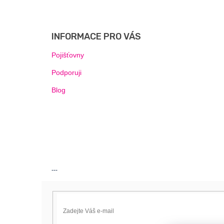
Z
Á
P
INFORMACE PRO VÁS
A
T
Pojišťovny
Í
Podporuji
Blog
---