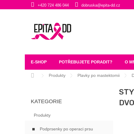
Přejít
+420 724 486 044
dobruska@epita-dd.cz
na
obsah
E-SHOP
POTŘEBUJETE PORADIT?
O M
Domů
Produkty
Plavky po mastektomii
D
P
STY
O
Přeskočit
S
DVO
KATEGORIE
kategorie
T
R
Produkty
A
N
Podprsenky po operaci prsu
N