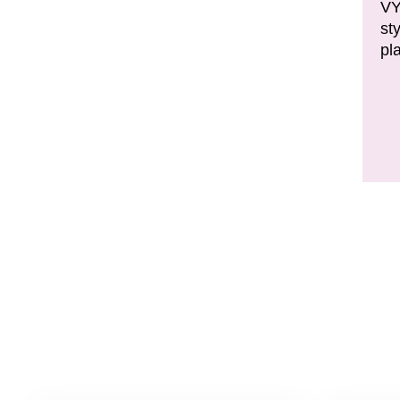
VY
st
pl