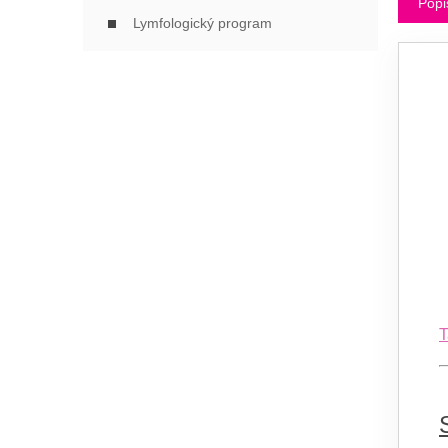
Popi
Lymfologický program
T