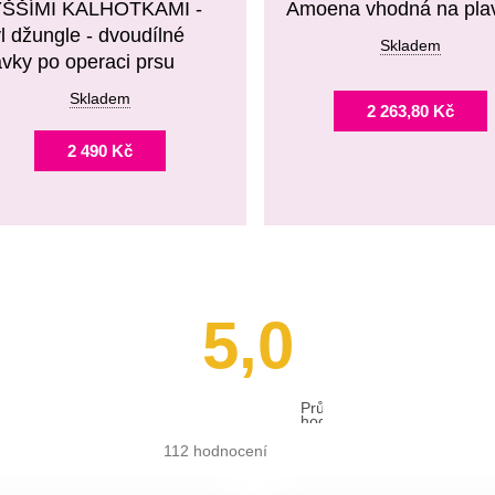
ŠŠÍMI KALHOTKAMI -
Amoena vhodná na pla
yl džungle - dvoudílné
Skladem
avky po operaci prsu
Skladem
2 263,80 Kč
2 490 Kč
5,0
Průměrné
hodnocení
obchodu
je
112 hodnocení
5,0
z 5
hvězdiček.