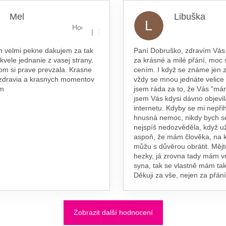
Mel
Libuška
L
hvězdiček.
Hodnocení obchodu je 5 z 5 hvězdiček.
|
16.7.2026
n velmi pekne dakujem za tak
Paní Dobruško, zdravím Vás.
skvele jednanie z vasej strany.
za krásné a milé přání, moc 
om si prave prevzala. Krasne
cením. I když se známe jen z
 zdravia a krasnych momentov
vždy se mnou jednáte velice
am
jsem ráda za to, že Vás "má
jsem Vás kdysi dávno objevil
internetu. Kdyby se mi nepřih
hnusná nemoc, nikdy bych s
nejspíš nedozvěděla, když už
aspoň, že mám člověka, na 
můžu s důvěrou obrátit. Měj
hezky, já zrovna tady mám 
syna, tak se vlastně mám tak
Děkuji za vše, nejen za přání
Zobrazit další hodnocení