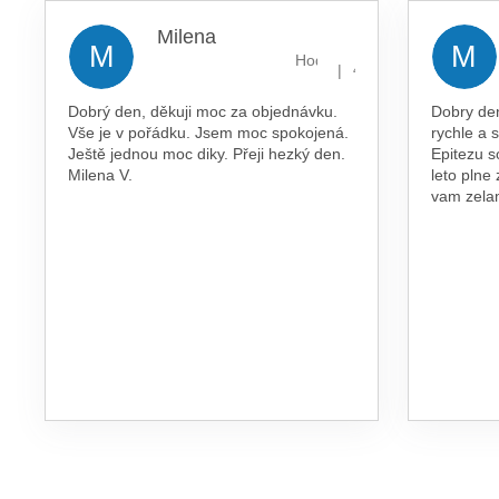
Milena
M
M
Hodnocení obchodu je 5 z 5 
|
4.8.2026
Dobrý den, děkuji moc za objednávku.
Dobry de
Vše je v pořádku. Jsem moc spokojená.
rychle a 
Ještě jednou moc diky. Přeji hezký den.
Epitezu s
Milena V.
leto plne
vam zel