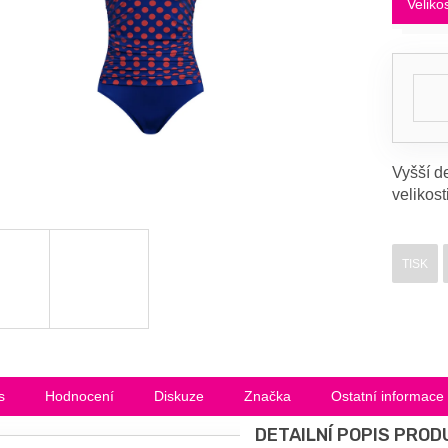
Veliko
Vyšší de
velikost
TISK
s
Hodnocení
Diskuze
Značka
Ostatní informace
DETAILNÍ POPIS PROD