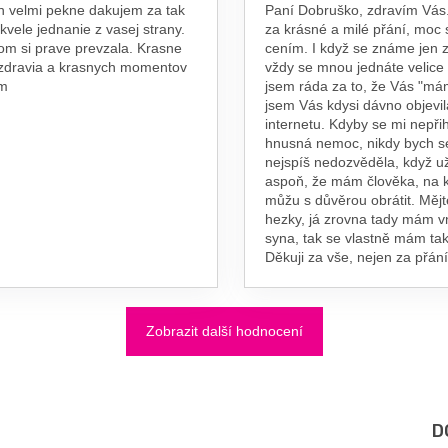
n velmi pekne dakujem za tak
Paní Dobruško, zdravím Vás.
skvele jednanie z vasej strany.
za krásné a milé přání, moc 
om si prave prevzala. Krasne
cením. I když se známe jen z
 zdravia a krasnych momentov
vždy se mnou jednáte velice
am
jsem ráda za to, že Vás "má
jsem Vás kdysi dávno objevil
internetu. Kdyby se mi nepřih
hnusná nemoc, nikdy bych s
nejspíš nedozvěděla, když už
aspoň, že mám člověka, na 
můžu s důvěrou obrátit. Měj
hezky, já zrovna tady mám 
syna, tak se vlastně mám tak
Děkuji za vše, nejen za přání
Zobrazit další hodnocení
D