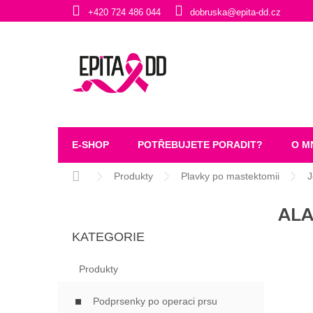
Přejít
+420 724 486 044
dobruska@epita-dd.cz
na
obsah
E-SHOP
POTŘEBUJETE PORADIT?
O M
Domů
Produkty
Plavky po mastektomii
J
P
ALA
O
Přeskočit
S
KATEGORIE
kategorie
T
R
Produkty
A
N
Podprsenky po operaci prsu
N