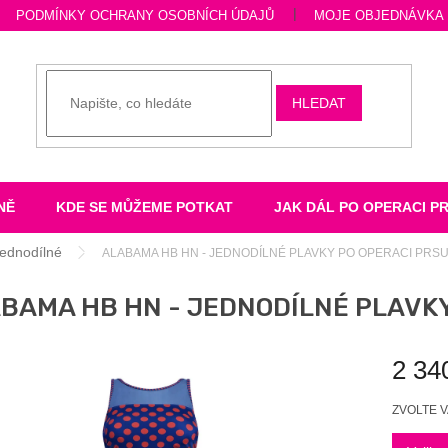
PODMÍNKY OCHRANY OSOBNÍCH ÚDAJŮ
MOJE OBJEDNÁVKA
HLEDAT
NĚ
KDE SE MŮŽEME POTKAT
JAK DÁL PO OPERACI P
ednodílné
ALABAMA HB HN - JEDNODÍLNÉ PLAVKY PO OPERACI PRS
BAMA HB HN - JEDNODÍLNÉ PLAVKY
2 34
Měrná
ZVOLTE 
cena: