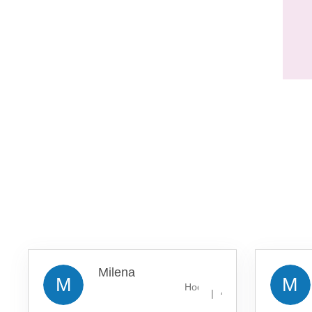
Milena
M
M
Hodnocení obchodu je 5 z 5 
|
4.8.2026