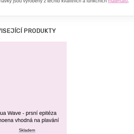
lavky jsou vyrobeny z těchto kvalitních a funkčních
materiálů
.
ISEJÍCÍ PRODUKTY
ua Wave - prsní epitéza
oena vhodná na plavání
Skladem