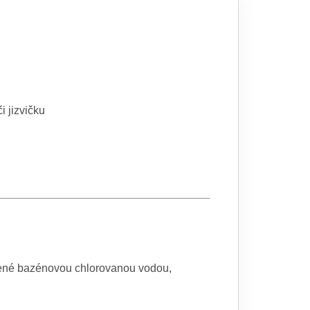
i jizvičku
bené bazénovou chlorovanou vodou,