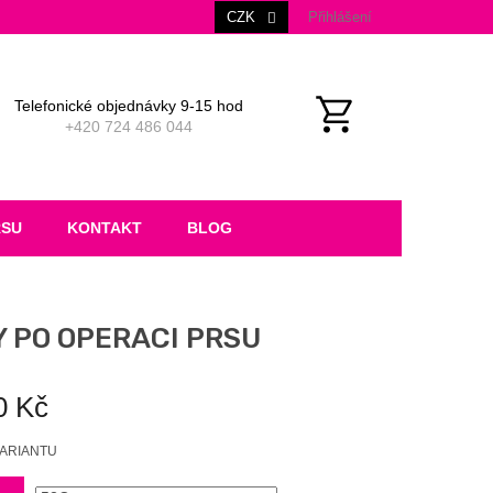
CZK
Přihlášení
Telefonické objednávky 9-15 hod
+420 724 486 044
NÁKUPNÍ
KOŠÍK
RSU
KONTAKT
BLOG
U
 PO OPERACI PRSU
0 Kč
VARIANTU