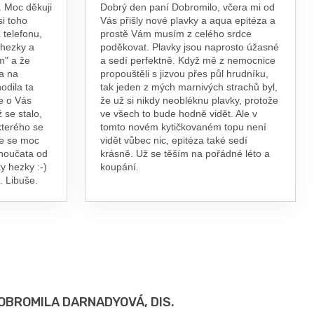
 Moc děkuji
Dobrý den paní Dobromilo, včera mi od
si toho
Vás přišly nové plavky a aqua epitéza a
 telefonu,
prostě Vám musím z celého srdce
 hezky a
poděkovat. Plavky jsou naprosto úžasné
m" a že
a sedí perfektně. Když mě z nemocnice
a na
propouštěli s jizvou přes půl hrudníku,
odila ta
tak jeden z mých marnivých strachů byl,
e o Vás
že už si nikdy neobléknu plavky, protože
 se stalo,
ve všech to bude hodně vidět. Ale v
kterého se
tomto novém kytičkovaném topu není
te se moc
vidět vůbec nic, epitéza také sedí
vnoučata od
krásně. Už se těším na pořádné léto a
y hezky :-)
koupání.
. Libuše.
OBROMILA DARNADYOVÁ, DIS.