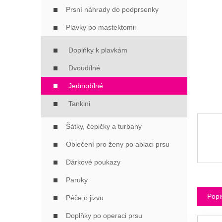
Í
Prsní náhrady do podprsenky
P
A
Plavky po mastektomii
N
E
Doplňky k plavkám
L
Dvoudílné
Jednodílné
Tankini
Šátky, čepičky a turbany
Oblečení pro ženy po ablaci prsu
Dárkové poukazy
Paruky
Popi
Péče o jizvu
Doplňky po operaci prsu