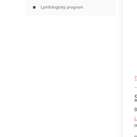
Lymfologický program
T
8
o