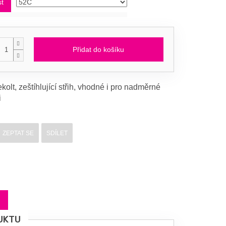
st
Přidat do košíku
kolt, zeštíhlující střih, vhodné i pro nadměrné
i
ZEPTAT SE
SDÍLET
UKTU