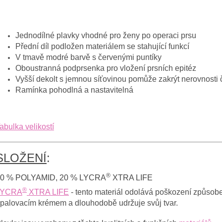
Jednodílné plavky vhodné pro ženy po operaci prsu
Přední díl podložen materiálem se stahující funkcí
V tmavě modré barvě s červenými puntíky
Oboustranná podprsenka pro vložení prsních epitéz
Vyšší dekolt s jemnou síťovinou pomůže zakrýt nerovnosti č
Ramínka pohodlná a nastavitelná
abulka velikostí
SLOŽENÍ
:
®
0 % POLYAMID, 20 % LYCRA
XTRA LIFE
®
LYCRA
XTRA LIFE
- tento materiál odolává poškození způso
palovacím krémem a dlouhodobě udržuje svůj tvar.