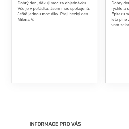
Dobrý den, děkuji moc za objednávku.
Dobry de
Vše je v pořádku. Jsem moc spokojená.
rychle a 
Ještě jednou moc diky. Přeji hezký den.
Epitezu s
Milena V.
leto plne
vam zel
Z
Á
P
INFORMACE PRO VÁS
A