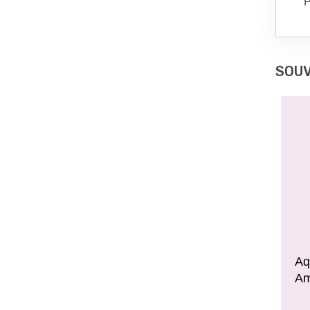
P
SOUV
Aq
Am