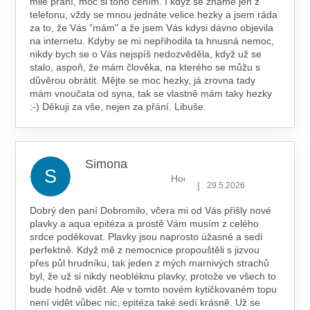
milé přání, moc si toho cením. I když se známe jen z
telefonu, vždy se mnou jednáte velice hezky a jsem ráda
za to, že Vás "mám" a že jsem Vás kdysi dávno objevila
na internetu. Kdyby se mi nepřihodila ta hnusná nemoc,
nikdy bych se o Vás nejspíš nedozvěděla, když už se
stalo, aspoň, že mám člověka, na kterého se můžu s
důvěrou obrátit. Mějte se moc hezky, já zrovna tady
mám vnoučata od syna, tak se vlastně mám taky hezky
:-) Děkuji za vše, nejen za přání. Libuše.
Simona
S
Hodnocení obchodu je 5 z 5 hv
|
29.5.2026
Dobrý den paní Dobromilo, včera mi od Vás přišly nové
plavky a aqua epitéza a prostě Vám musím z celého
srdce poděkovat. Plavky jsou naprosto úžasné a sedí
perfektně. Když mě z nemocnice propouštěli s jizvou
přes půl hrudníku, tak jeden z mých marnivých strachů
byl, že už si nikdy neobléknu plavky, protože ve všech to
bude hodně vidět. Ale v tomto novém kytičkovaném topu
není vidět vůbec nic, epitéza také sedí krásně. Už se