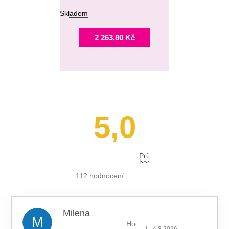
Skladem
2 263,80 Kč
5,0
Průměrné
hodnocení
obchodu
je
112 hodnocení
5,0
z 5
hvězdiček.
Milena
M
Hodnocení obchodu je 5 z 5 hv
|
4.8.2026