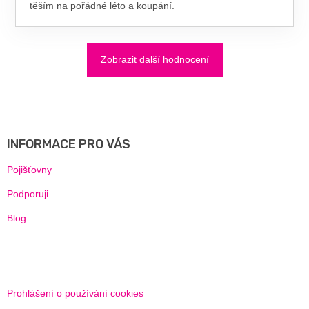
těším na pořádné léto a koupání.
Zobrazit další hodnocení
Z
Á
P
A
INFORMACE PRO VÁS
T
Í
Pojišťovny
Podporuji
Blog
Prohlášení o používání cookies