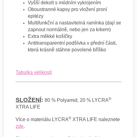
Vyšší dekolt s módním vykrojením
Oboustranné kapsy pro vložení prsní
epitézy
Multifunkční a nastavitelná ramínka (dají se
zapnout normálně, nebo jen za krkem)
Extra měkké košíčky
Antitransparentní podšívka v přední části,
která krásně stáhne povolené bříško
Tabulka velikostí
SLOŽENÍ
:
®
80 % Polyamid, 20 % LYCRA
XTRA LIFE
®
Více o materiálu LYCRA
XTRA LIFE naleznete
zde
.