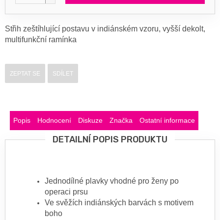
Střih zeštíhlující postavu v indiánském vzoru, vyšší dekolt,
multifunkční ramínka
ZEPTAT SE
SDÍLET
Popis
Hodnocení
Diskuze
Značka
Ostatní informace
DETAILNÍ POPIS PRODUKTU
Jednodílné plavky vhodné pro ženy po
operaci prsu
Ve svěžích indiánských barvách s motivem
boho