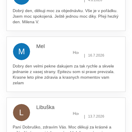
Dobrý den, děkuji moc za objednávku. Vše je v pořádku.
Jsem moc spokojená. Ještě jednou moc diky. Přeji hezký
den. Milena V.
Mel
M
Hodnocení obchodu je 5 z 5 hv
|
16.7.2026
Dobry den velmi pekne dakujem za tak rychle a skvele
jednanie z vasej strany. Epitezu som si prave prevzala.
Krasne leto plne zdravia a krasnych momentov vam
zelam
Libuška
L
Hodnocení obchodu je 5 z 5 hv
|
13.7.2026
Paní Dobruško, zdravím Vás. Moc děkuji za krásné a