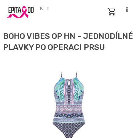
Přejít
na
CZK
obsah
NÁKUPNÍ
KOŠÍK
BOHO VIBES OP HN - JEDNODÍLNÉ
PLAVKY PO OPERACI PRSU