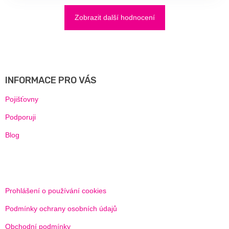
Zobrazit další hodnocení
Z
Á
P
A
INFORMACE PRO VÁS
T
Í
Pojišťovny
Podporuji
Blog
Prohlášení o používání cookies
Podmínky ochrany osobních údajů
Obchodní podmínky