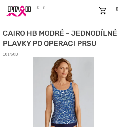
Přejít
na
CZK
obsah
NÁKUPNÍ
KOŠÍK
CAIRO HB MODRÉ - JEDNODÍLNÉ
PLAVKY PO OPERACI PRSU
181/50B