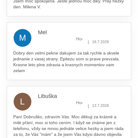
Jsem moc spokojená. Ještě jednou moc diky. Přeji hezký
den. Milena V.
Mel
M
Hodnocení obchodu je 5 z 5 hv
|
16.7.2026
Dobry den velmi pekne dakujem za tak rychle a skvele
jednanie z vasej strany. Epitezu som si prave prevzala.
Krasne leto plne zdravia a krasnych momentov vam
zelam
Libuška
L
Hodnocení obchodu je 5 z 5 hv
|
13.7.2026
Paní Dobruško, zdravím Vás. Moc děkuji za krásné a
milé přání, moc si toho cením. I když se známe jen z
telefonu, vždy se mnou jednáte velice hezky a jsem ráda
za to, že Vás "mám" a že jsem Vás kdysi dávno objevila