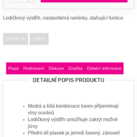
Lodičkový výstřih, nastavitelná ramínky, stahující funkce
ZEPTAT SE
SDÍLET
Popis
Hodnocení
Diskuze
Značka
Ostatní informace
DETAILNÍ POPIS PRODUKTU
Modrá a bílá kombinace barev připomínají
vlny oceánů
Lodičkový výstřih umožňuje zakrýt možné
jizvy
Přední díl plavek je jemně řasený, zároveň