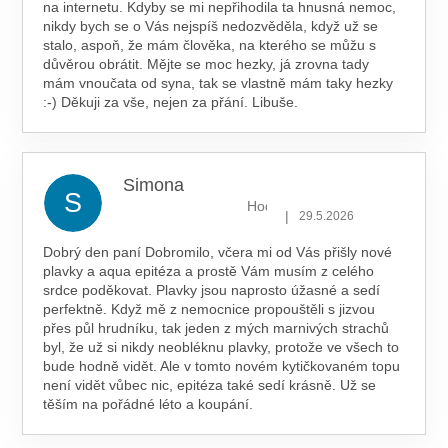
na internetu. Kdyby se mi nepřihodila ta hnusná nemoc,
nikdy bych se o Vás nejspíš nedozvěděla, když už se
stalo, aspoň, že mám člověka, na kterého se můžu s
důvěrou obrátit. Mějte se moc hezky, já zrovna tady
mám vnoučata od syna, tak se vlastně mám taky hezky
:-) Děkuji za vše, nejen za přání. Libuše.
Simona
S
Hodnocení obchodu je 5 z 5 hv
|
29.5.2026
Dobrý den paní Dobromilo, včera mi od Vás přišly nové
plavky a aqua epitéza a prostě Vám musím z celého
srdce poděkovat. Plavky jsou naprosto úžasné a sedí
perfektně. Když mě z nemocnice propouštěli s jizvou
přes půl hrudníku, tak jeden z mých marnivých strachů
byl, že už si nikdy neobléknu plavky, protože ve všech to
bude hodně vidět. Ale v tomto novém kytičkovaném topu
není vidět vůbec nic, epitéza také sedí krásně. Už se
těším na pořádné léto a koupání.