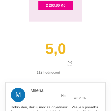
2 263,80 Kč
5,0
Průměrné
hodnocení
obchodu
je
112 hodnocení
5,0
z 5
hvězdiček.
Milena
M
Hodnocení obchodu je 5 z 5 hv
|
4.8.2026
Dobrý den, děkuji moc za objednávku. Vše je v pořádku.