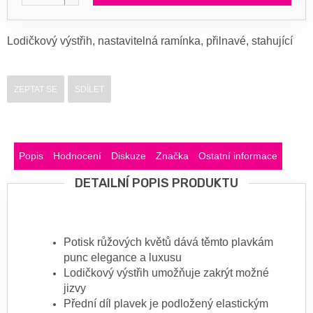
Lodičkový výstřih, nastavitelná ramínka, přilnavé, stahující
ZEPTAT SE
SDÍLET
Popis
Hodnocení
Diskuze
Značka
Ostatní informace
DETAILNÍ POPIS PRODUKTU
Potisk růžových květů dává těmto plavkám
punc elegance a luxusu
Lodičkový výstřih umožňuje zakrýt možné
jizvy
Přední díl plavek je podložený elastickým