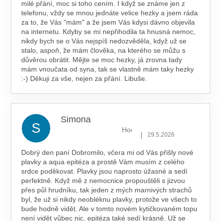
milé přání, moc si toho cením. I když se známe jen z
telefonu, vždy se mnou jednáte velice hezky a jsem ráda
za to, že Vás "mám" a že jsem Vás kdysi dávno objevila
na internetu. Kdyby se mi nepřihodila ta hnusná nemoc,
nikdy bych se o Vás nejspíš nedozvěděla, když už se
stalo, aspoň, že mám člověka, na kterého se můžu s
důvěrou obrátit. Mějte se moc hezky, já zrovna tady
mám vnoučata od syna, tak se vlastně mám taky hezky
:-) Děkuji za vše, nejen za přání. Libuše.
Simona
S
Hodnocení obchodu je 5 z 5 hv
|
29.5.2026
Dobrý den paní Dobromilo, včera mi od Vás přišly nové
plavky a aqua epitéza a prostě Vám musím z celého
srdce poděkovat. Plavky jsou naprosto úžasné a sedí
perfektně. Když mě z nemocnice propouštěli s jizvou
přes půl hrudníku, tak jeden z mých marnivých strachů
byl, že už si nikdy neobléknu plavky, protože ve všech to
bude hodně vidět. Ale v tomto novém kytičkovaném topu
není vidět vůbec nic, epitéza také sedí krásně. Už se