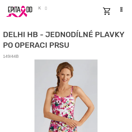
Přejít
na
CZK
obsah
NÁKUPNÍ
KOŠÍK
DELHI HB - JEDNODÍLNÉ PLAVKY
PO OPERACI PRSU
149/44B