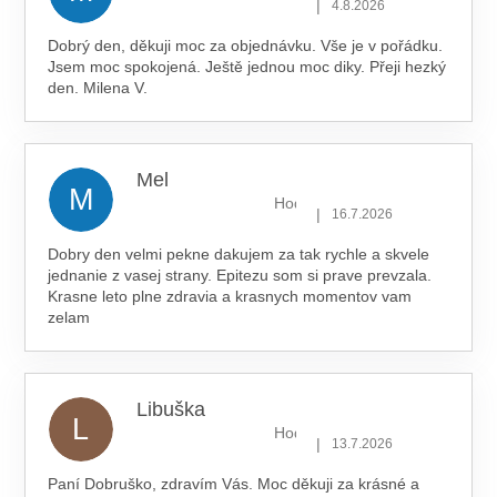
|
4.8.2026
Dobrý den, děkuji moc za objednávku. Vše je v pořádku.
Jsem moc spokojená. Ještě jednou moc diky. Přeji hezký
den. Milena V.
Mel
M
Hodnocení obchodu je 5 z 5 hv
|
16.7.2026
Dobry den velmi pekne dakujem za tak rychle a skvele
jednanie z vasej strany. Epitezu som si prave prevzala.
Krasne leto plne zdravia a krasnych momentov vam
zelam
Libuška
L
Hodnocení obchodu je 5 z 5 hv
|
13.7.2026
Paní Dobruško, zdravím Vás. Moc děkuji za krásné a