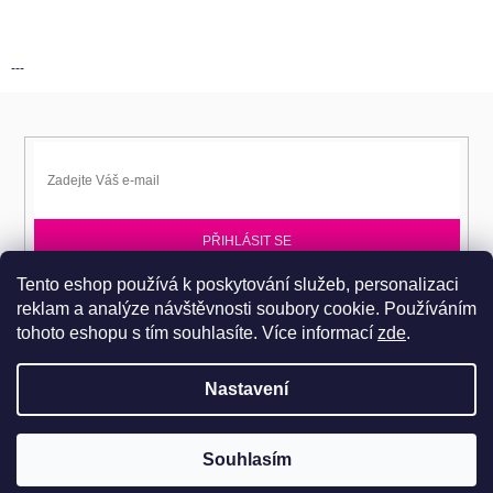
---
PŘIHLÁSIT SE
Tento eshop používá k poskytování služeb, personalizaci
Přihlaste se k EPITA-DD a získávejte novinky jako první.
reklam a analýze návštěvnosti soubory cookie. Používáním
tohoto eshopu s tím souhlasíte.
Více informací
zde
.
Nastavení
Copyright 2026
Dobromila Darnadyová EPITA-DD
. Všechna práva
Pro návštěvu do prodejního centra je nutné se objednat. Tel.: 724
Souhlasím
vyhrazena.
486 044