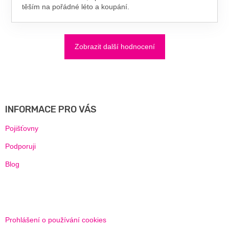
těším na pořádné léto a koupání.
Zobrazit další hodnocení
Z
Á
P
A
INFORMACE PRO VÁS
T
Í
Pojišťovny
Podporuji
Blog
Prohlášení o používání cookies