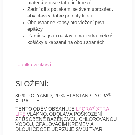
materiálem se stahující funkcí
Zadní díl s potiskem, se švem uprostřed,
aby plavky dobře přilnuly k tělu
Oboustranné kapsy pro vložení prsní
epitézy
Ramínka jsou nastavitelná, extra měkké
košíčky s kapsami na obou stranách
Tabulka velikostí
SLOŽENÍ
:
®
80 % POLYAMID, 20 % ELASTAN / LYCRA
XTRA LIFE
®
TENTO ODĚV OBSAHUJE
LYCRA
XTRA
LIFE
VLÁKNO. ODOLÁVÁ POŠKOZENÍ
ZPŮSOBENÉ BAZÉNOVOU CHLOROVANOU
VODOU, OPALOVACÍM KRÉMEM A
DLOUHODOBĚ UDRŽUJE SVŮJ TVAR.