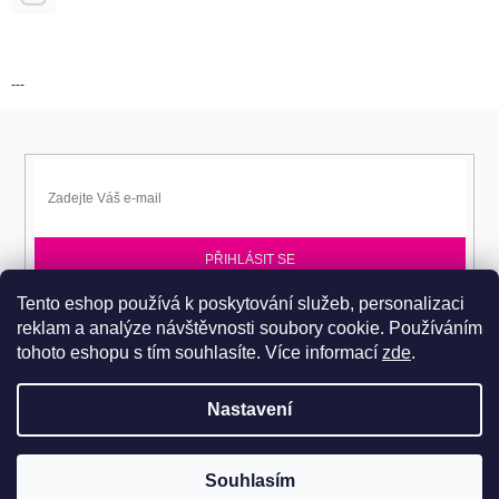
---
PŘIHLÁSIT SE
Tento eshop používá k poskytování služeb, personalizaci
Přihlaste se k EPITA-DD a získávejte novinky jako první.
reklam a analýze návštěvnosti soubory cookie. Používáním
tohoto eshopu s tím souhlasíte.
Více informací
zde
.
Nastavení
Copyright 2026
Dobromila Darnadyová EPITA-DD
. Všechna práva
Pro návštěvu do prodejního centra je nutné se objednat. Tel.: 724
Souhlasím
vyhrazena.
486 044