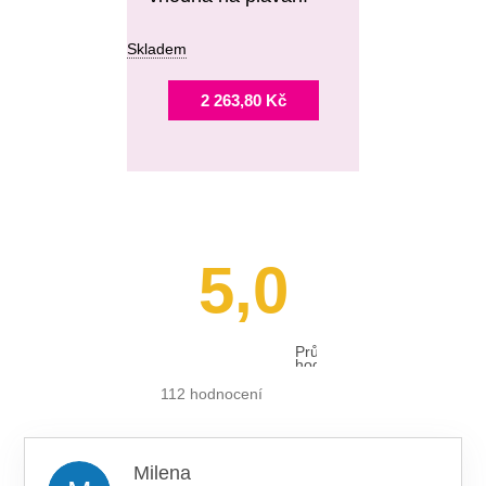
Skladem
2 263,80 Kč
5,0
Průměrné
hodnocení
obchodu
je
112 hodnocení
5,0
z 5
hvězdiček.
Milena