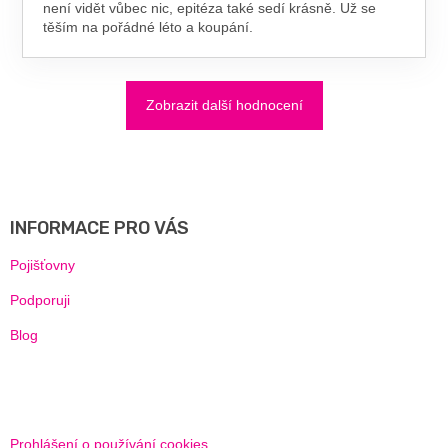
není vidět vůbec nic, epitéza také sedí krásně. Už se
těším na pořádné léto a koupání.
Zobrazit další hodnocení
Z
Á
P
A
INFORMACE PRO VÁS
T
Í
Pojišťovny
Podporuji
Blog
Prohlášení o používání cookies