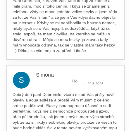
Paní Dobruško, zdravím Vás. Moc děkuji za krásné a
milé přání, moc si toho cením. I když se známe jen z
telefonu, vždy se mnou jednáte velice hezky a jsem ráda
za to, že Vás "mám" a že jsem Vás kdysi dávno objevila
na internetu. Kdyby se mi nepřihodila ta hnusná nemoc,
nikdy bych se o Vás nejspíš nedozvěděla, když už se
stalo, aspoň, že mám člověka, na kterého se můžu s
důvěrou obrátit. Mějte se moc hezky, já zrovna tady
mám vnoučata od syna, tak se vlastně mám taky hezky
:-) Děkuji za vše, nejen za přání. Libuše.
Simona
S
Hodnocení obchodu je 5 z 5 hv
|
29.5.2026
Dobrý den paní Dobromilo, včera mi od Vás přišly nové
plavky a aqua epitéza a prostě Vám musím z celého
srdce poděkovat. Plavky jsou naprosto úžasné a sedí
perfektně. Když mě z nemocnice propouštěli s jizvou
přes půl hrudníku, tak jeden z mých marnivých strachů
byl, že už si nikdy neobléknu plavky, protože ve všech to
bude hodně vidět. Ale v tomto novém kytičkovaném topu