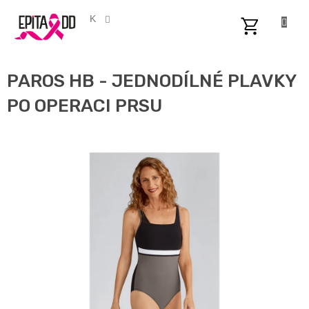
Přejít
na
CZK
obsah
NÁKUPNÍ
KOŠÍK
PAROS HB - JEDNODÍLNÉ PLAVKY
PO OPERACI PRSU