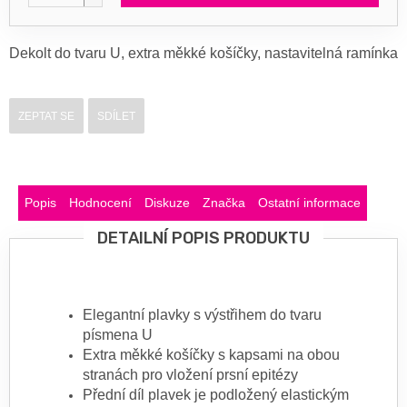
Dekolt do tvaru U, extra měkké košíčky, nastavitelná ramínka
ZEPTAT SE
SDÍLET
Popis
Hodnocení
Diskuze
Značka
Ostatní informace
DETAILNÍ POPIS PRODUKTU
Elegantní plavky s výstřihem do tvaru
písmena U
Extra měkké košíčky s kapsami na obou
stranách pro vložení prsní epitézy
Přední díl plavek je podložený elastickým