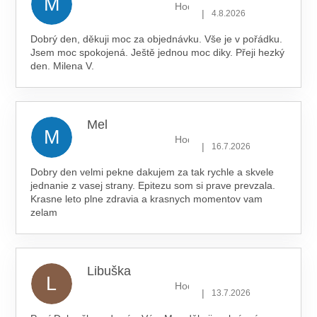
M
Hodnocení obchodu je 5 z 5 hv
|
4.8.2026
Dobrý den, děkuji moc za objednávku. Vše je v pořádku.
Jsem moc spokojená. Ještě jednou moc diky. Přeji hezký
den. Milena V.
Mel
M
Hodnocení obchodu je 5 z 5 hv
|
16.7.2026
Dobry den velmi pekne dakujem za tak rychle a skvele
jednanie z vasej strany. Epitezu som si prave prevzala.
Krasne leto plne zdravia a krasnych momentov vam
zelam
Libuška
L
Hodnocení obchodu je 5 z 5 hv
|
13.7.2026