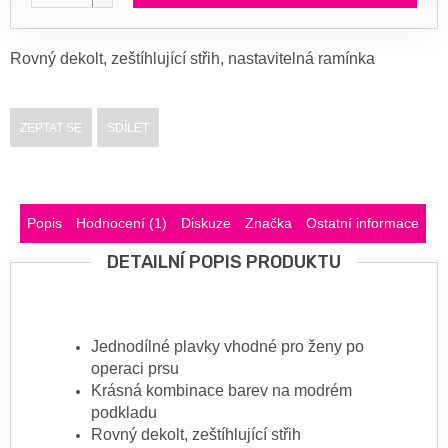
Rovný dekolt, zeštíhlující střih, nastavitelná ramínka
ZEPTAT SE
SDÍLET
Popis
Hodnocení (1)
Diskuze
Značka
Ostatní informace
DETAILNÍ POPIS PRODUKTU
Jednodílné plavky vhodné pro ženy po
operaci prsu
Krásná kombinace barev na modrém
podkladu
Rovný dekolt, zeštíhlující střih