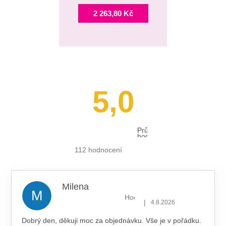
2 263,80 Kč
5,0
Průměrné
hodnocení
obchodu
je
112 hodnocení
5,0
z 5
hvězdiček.
Milena
M
Hodnocení obchodu je 5 z 5 hv
|
4.8.2026
Dobrý den, děkuji moc za objednávku. Vše je v pořádku.