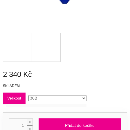
2 340 Kč
Měrná
SKLADEM
cena:
Velikost
Přidat do košíku