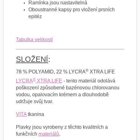
Ramínka jsou nastavitelná
Oboustranné kapsy pro vložení prsních
epitéz
Tabulka velikostí
SLOŽENÍ
:
®
78 % POLYAMID, 22 % LYCRA
XTRA LIFE
®
LYCRA
XTRA LIFE
- tento materiál odolává
poškození způsobené bazénovou chlorovanou
vodou, opalovacím krémem a dlouhodobě
udržuje svůj tvar.
VITA
tkanina
Plavky jsou vyrobeny z těchto kvalitních a
funkčních
materiálů
.