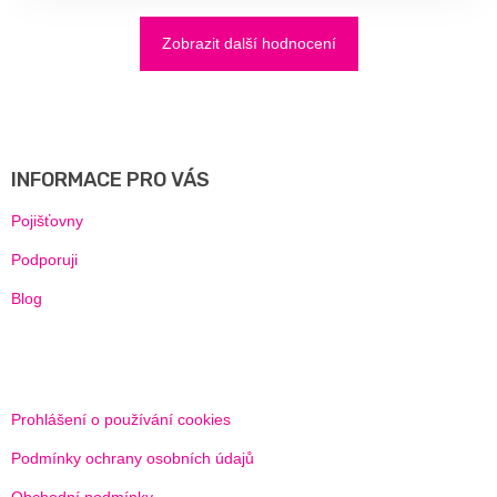
Zobrazit další hodnocení
Z
Á
P
A
INFORMACE PRO VÁS
T
Í
Pojišťovny
Podporuji
Blog
Prohlášení o používání cookies
Podmínky ochrany osobních údajů
Obchodní podmínky