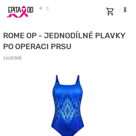
Přejít
na
CZK
obsah
NÁKUPNÍ
KOŠÍK
ROME OP - JEDNODÍLNÉ PLAVKY
PO OPERACI PRSU
1418/36B