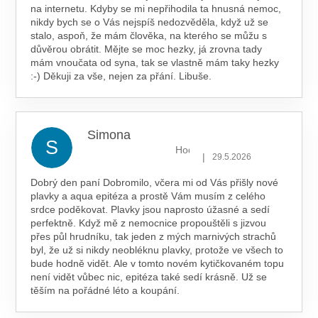
na internetu. Kdyby se mi nepřihodila ta hnusná nemoc,
nikdy bych se o Vás nejspíš nedozvěděla, když už se
stalo, aspoň, že mám člověka, na kterého se můžu s
důvěrou obrátit. Mějte se moc hezky, já zrovna tady
mám vnoučata od syna, tak se vlastně mám taky hezky
:-) Děkuji za vše, nejen za přání. Libuše.
Simona
S
Hodnocení obchodu je 5 z 5 hv
|
29.5.2026
Dobrý den paní Dobromilo, včera mi od Vás přišly nové
plavky a aqua epitéza a prostě Vám musím z celého
srdce poděkovat. Plavky jsou naprosto úžasné a sedí
perfektně. Když mě z nemocnice propouštěli s jizvou
přes půl hrudníku, tak jeden z mých marnivých strachů
byl, že už si nikdy neobléknu plavky, protože ve všech to
bude hodně vidět. Ale v tomto novém kytičkovaném topu
není vidět vůbec nic, epitéza také sedí krásně. Už se
těším na pořádné léto a koupání.