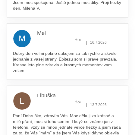
Jsem moc spokojená. Ještě jednou moc diky. Přeji hezký
den. Milena V.
Mel
M
Hodnocení obchodu je 5 z 5 hv
|
16.7.2026
Dobry den velmi pekne dakujem za tak rychle a skvele
jednanie z vasej strany. Epitezu som si prave prevzala.
Krasne leto plne zdravia a krasnych momentov vam
zelam
Libuška
L
Hodnocení obchodu je 5 z 5 hv
|
13.7.2026
Paní Dobruško, zdravím Vás. Moc děkuji za krásné a
milé přání, moc si toho cením. I když se známe jen z
telefonu, vždy se mnou jednáte velice hezky a jsem ráda
za to, že Vás "mám" a že jsem Vás kdysi dávno objevila