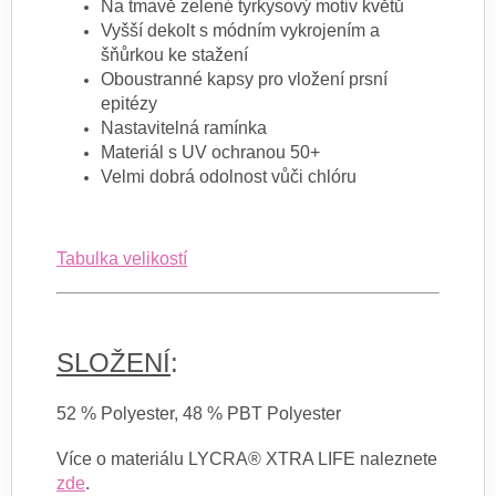
Na tmavě zelené tyrkysový motiv květů
Vyšší dekolt s módním vykrojením a
šňůrkou ke stažení
Oboustranné kapsy pro vložení prsní
epitézy
Nastavitelná ramínka
Materiál s UV ochranou 50+
Velmi dobrá odolnost vůči chlóru
Tabulka velikostí
SLOŽENÍ
:
52 % Polyester, 48 % PBT Polyester
Více o materiálu LYCRA® XTRA LIFE naleznete
zde
.