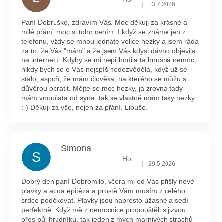
|
13.7.2026
Paní Dobruško, zdravím Vás. Moc děkuji za krásné a
milé přání, moc si toho cením. I když se známe jen z
telefonu, vždy se mnou jednáte velice hezky a jsem ráda
za to, že Vás "mám" a že jsem Vás kdysi dávno objevila
na internetu. Kdyby se mi nepřihodila ta hnusná nemoc,
nikdy bych se o Vás nejspíš nedozvěděla, když už se
stalo, aspoň, že mám člověka, na kterého se můžu s
důvěrou obrátit. Mějte se moc hezky, já zrovna tady
mám vnoučata od syna, tak se vlastně mám taky hezky
:-) Děkuji za vše, nejen za přání. Libuše.
Simona
S
Hodnocení obchodu je 5 z 5 hv
|
29.5.2026
Dobrý den paní Dobromilo, včera mi od Vás přišly nové
plavky a aqua epitéza a prostě Vám musím z celého
srdce poděkovat. Plavky jsou naprosto úžasné a sedí
perfektně. Když mě z nemocnice propouštěli s jizvou
přes půl hrudníku, tak jeden z mých marnivých strachů