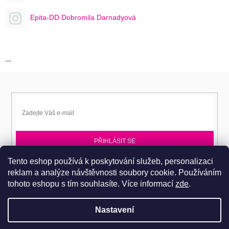
Epita-DD Dobromila Darnadyová
---
PŘIHLÁSIT SE
Tento eshop používá k poskytování služeb, personalizaci
Přihlaste se k EPITA-DD a získávejte novinky jako první.
reklam a analýze návštěvnosti soubory cookie. Používáním
tohoto eshopu s tím souhlasíte.
Více informací
zde
.
Nastavení