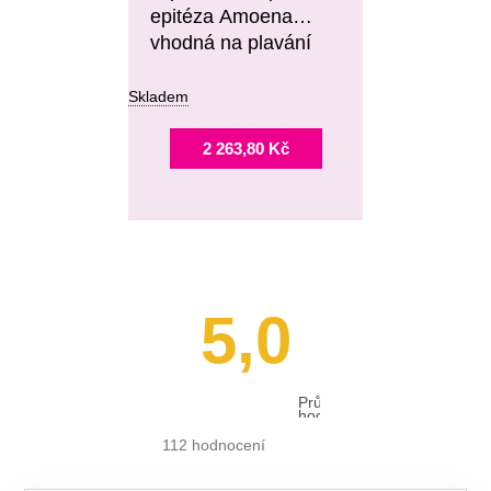
epitéza Amoena
vhodná na plavání
Skladem
2 263,80 Kč
5,0
Průměrné
hodnocení
obchodu
je
112 hodnocení
5,0
z 5
hvězdiček.