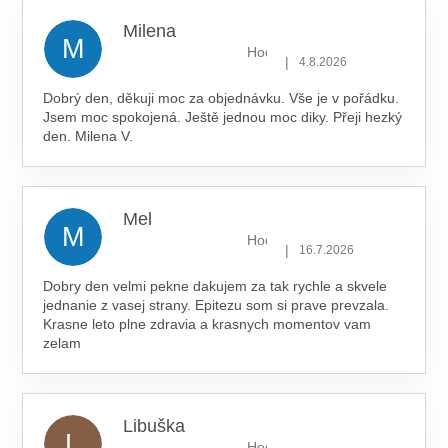
Milena
M
Hodnocení obchodu je 5 z 5 hv
|
4.8.2026
Dobrý den, děkuji moc za objednávku. Vše je v pořádku.
Jsem moc spokojená. Ještě jednou moc diky. Přeji hezký
den. Milena V.
Mel
M
Hodnocení obchodu je 5 z 5 hv
|
16.7.2026
Dobry den velmi pekne dakujem za tak rychle a skvele
jednanie z vasej strany. Epitezu som si prave prevzala.
Krasne leto plne zdravia a krasnych momentov vam
zelam
Libuška
L
Hodnocení obchodu je 5 z 5 hv