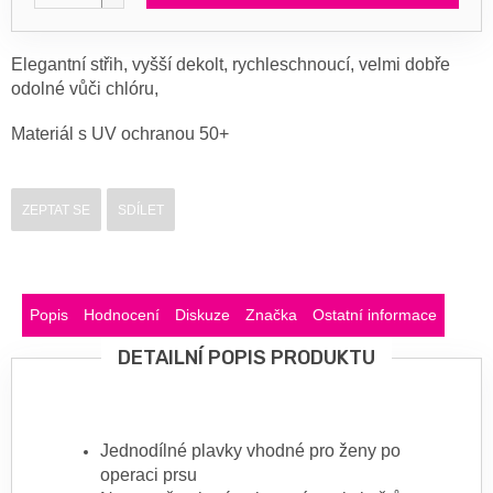
Elegantní střih, vyšší dekolt, rychleschnoucí, velmi dobře
odolné vůči chlóru,
Materiál s UV ochranou 50+
ZEPTAT SE
SDÍLET
Popis
Hodnocení
Diskuze
Značka
Ostatní informace
DETAILNÍ POPIS PRODUKTU
Jednodílné plavky vhodné pro ženy po
operaci prsu