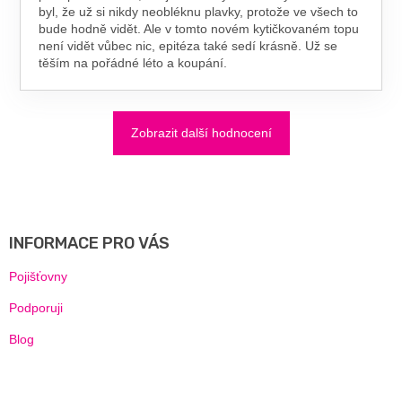
byl, že už si nikdy neobléknu plavky, protože ve všech to
bude hodně vidět. Ale v tomto novém kytičkovaném topu
není vidět vůbec nic, epitéza také sedí krásně. Už se
těším na pořádné léto a koupání.
Zobrazit další hodnocení
Z
Á
P
A
INFORMACE PRO VÁS
T
Í
Pojišťovny
Podporuji
Blog