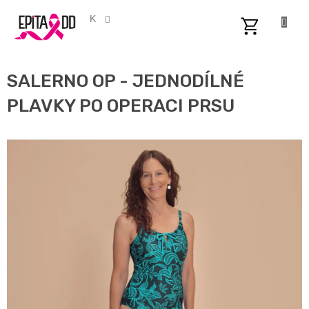
Přejít
na
CZK
obsah
NÁKUPNÍ
KOŠÍK
SALERNO OP - JEDNODÍLNÉ
PLAVKY PO OPERACI PRSU