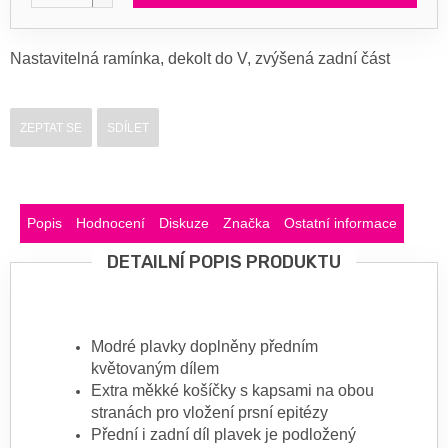
Nastavitelná ramínka, dekolt do V, zvýšená zadní část
ZEPTAT SE
SDÍLET
Popis
Hodnocení
Diskuze
Značka
Ostatní informace
DETAILNÍ POPIS PRODUKTU
Modré plavky doplněny předním
květovaným dílem
Extra měkké košíčky s kapsami na obou
stranách pro vložení prsní epitézy
Přední i zadní díl plavek je podložený