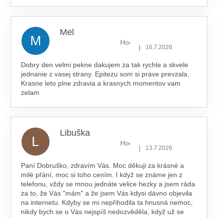
Mel
M
Hodnocení obchodu je 5 z 5 hv
|
16.7.2026
Dobry den velmi pekne dakujem za tak rychle a skvele
jednanie z vasej strany. Epitezu som si prave prevzala.
Krasne leto plne zdravia a krasnych momentov vam
zelam
Libuška
L
Hodnocení obchodu je 5 z 5 hv
|
13.7.2026
Paní Dobruško, zdravím Vás. Moc děkuji za krásné a
milé přání, moc si toho cením. I když se známe jen z
telefonu, vždy se mnou jednáte velice hezky a jsem ráda
za to, že Vás "mám" a že jsem Vás kdysi dávno objevila
na internetu. Kdyby se mi nepřihodila ta hnusná nemoc,
nikdy bych se o Vás nejspíš nedozvěděla, když už se