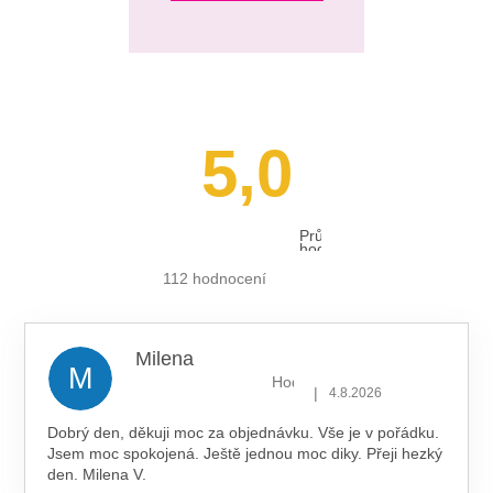
5,0
Průměrné
hodnocení
obchodu
je
112 hodnocení
5,0
z 5
hvězdiček.
Milena
M
Hodnocení obchodu je 5 z 5 hv
|
4.8.2026
Dobrý den, děkuji moc za objednávku. Vše je v pořádku.
Jsem moc spokojená. Ještě jednou moc diky. Přeji hezký
den. Milena V.