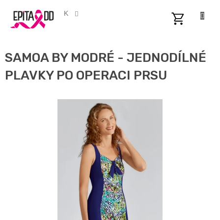
Přejít
na
CZK
obsah
NÁKUPNÍ
KOŠÍK
SAMOA BY MODRÉ - JEDNODÍLNÉ
PLAVKY PO OPERACI PRSU