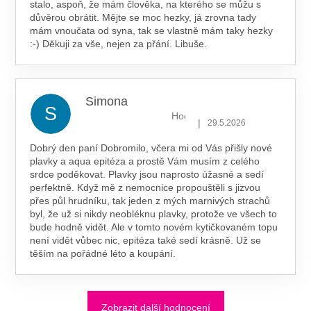
stalo, aspoň, že mám člověka, na kterého se můžu s
důvěrou obrátit. Mějte se moc hezky, já zrovna tady
mám vnoučata od syna, tak se vlastně mám taky hezky
:-) Děkuji za vše, nejen za přání. Libuše.
Simona
S
Hodnocení obchodu je 5 z 5 hv
|
29.5.2026
Dobrý den paní Dobromilo, včera mi od Vás přišly nové
plavky a aqua epitéza a prostě Vám musím z celého
srdce poděkovat. Plavky jsou naprosto úžasné a sedí
perfektně. Když mě z nemocnice propouštěli s jizvou
přes půl hrudníku, tak jeden z mých marnivých strachů
byl, že už si nikdy neobléknu plavky, protože ve všech to
bude hodně vidět. Ale v tomto novém kytičkovaném topu
není vidět vůbec nic, epitéza také sedí krásně. Už se
těším na pořádné léto a koupání.
Zobrazit další hodnocení