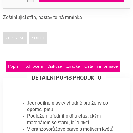
Zeštíhlující střih, nastavitelná ramínka
ZEPTAT SE
SDÍLET
Popis
Hodnocení
Diskuze
Značka
Ostatní informace
DETAILNÍ POPIS PRODUKTU
Jednodílné plavky vhodné pro ženy po
operaci prsu
Podložení předního dílu elastickým
materiálem se stahující funkcí
V oranžovorůžové barvě s motivem květů