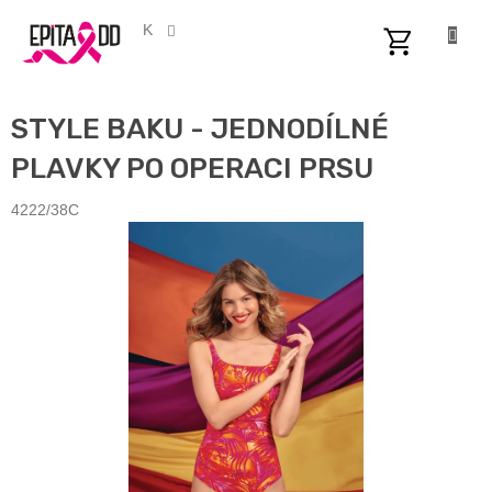
Přejít
na
CZK
obsah
NÁKUPNÍ
KOŠÍK
STYLE BAKU - JEDNODÍLNÉ
PLAVKY PO OPERACI PRSU
4222/38C