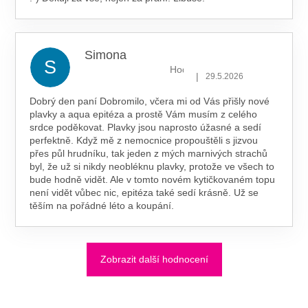
Simona
S
Hodnocení obchodu je 5 z 5 hv
|
29.5.2026
Dobrý den paní Dobromilo, včera mi od Vás přišly nové
plavky a aqua epitéza a prostě Vám musím z celého
srdce poděkovat. Plavky jsou naprosto úžasné a sedí
perfektně. Když mě z nemocnice propouštěli s jizvou
přes půl hrudníku, tak jeden z mých marnivých strachů
byl, že už si nikdy neobléknu plavky, protože ve všech to
bude hodně vidět. Ale v tomto novém kytičkovaném topu
není vidět vůbec nic, epitéza také sedí krásně. Už se
těším na pořádné léto a koupání.
Zobrazit další hodnocení
Z