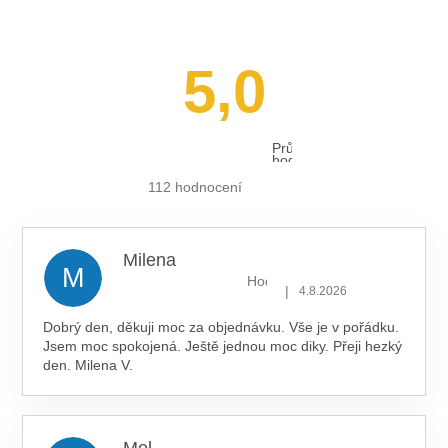
5,0
Průměrné
hodnocení
obchodu
je
112 hodnocení
5,0
z 5
hvězdiček.
Milena
M
Hodnocení obchodu je 5 z 5 hv
|
4.8.2026
Dobrý den, děkuji moc za objednávku. Vše je v pořádku.
Jsem moc spokojená. Ještě jednou moc diky. Přeji hezký
den. Milena V.