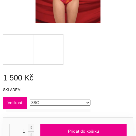
1 500 Kč
Měrná
SKLADEM
cena:
Velikost
Přidat do košíku