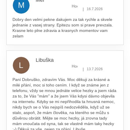
Mel
M
Hodnocení obchodu je 5 z 5 hv
|
16.7.2026
Dobry den velmi pekne dakujem za tak rychle a skvele
jednanie z vasej strany. Epitezu som si prave prevzala.
Krasne leto plne zdravia a krasnych momentov vam
zelam
Libuška
L
Hodnocení obchodu je 5 z 5 hv
|
13.7.2026
Paní Dobruško, zdravím Vás. Moc děkuji za krásné a
milé přání, moc si toho cením. I když se známe jen z
telefonu, vždy se mnou jednáte velice hezky a jsem ráda
za to, že Vás "mám" a že jsem Vás kdysi dávno objevila
na internetu. Kdyby se mi nepřihodila ta hnusná nemoc,
nikdy bych se o Vás nejspíš nedozvěděla, když už se
stalo, aspoň, že mám člověka, na kterého se můžu s
důvěrou obrátit. Mějte se moc hezky, já zrovna tady
mám vnoučata od syna, tak se vlastně mám taky hezky
:-) Děkuji za vše, nejen za přání. Libuše.