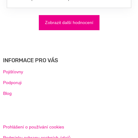
Zobrazit další hodnocení
Z
Á
P
A
INFORMACE PRO VÁS
T
Í
Pojišťovny
Podporuji
Blog
Prohlášení o používání cookies
Podmínky ochrany osobních údajů