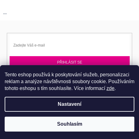
---
PŘIHLÁSIT SE
Tento eshop používá k poskytování služeb, personalizaci
Přihlaste se k EPITA-DD a získávejte novinky jako první.
reklam a analýze návštěvnosti soubory cookie. Používáním
tohoto eshopu s tím souhlasíte.
Více informací
zde
.
Nastavení
Copyright 2026
Dobromila Darnadyová EPITA-DD
. Všechna práva
Pro návštěvu do prodejního centra je nutné se objednat. Tel.: 724
Souhlasím
vyhrazena.
486 044