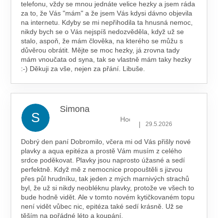
telefonu, vždy se mnou jednáte velice hezky a jsem ráda
za to, že Vás "mám" a že jsem Vás kdysi dávno objevila
na internetu. Kdyby se mi nepřihodila ta hnusná nemoc,
nikdy bych se o Vás nejspíš nedozvěděla, když už se
stalo, aspoň, že mám člověka, na kterého se můžu s
důvěrou obrátit. Mějte se moc hezky, já zrovna tady
mám vnoučata od syna, tak se vlastně mám taky hezky
:-) Děkuji za vše, nejen za přání. Libuše.
Simona
S
Hodnocení obchodu je 5 z 5 hv
|
29.5.2026
Dobrý den paní Dobromilo, včera mi od Vás přišly nové
plavky a aqua epitéza a prostě Vám musím z celého
srdce poděkovat. Plavky jsou naprosto úžasné a sedí
perfektně. Když mě z nemocnice propouštěli s jizvou
přes půl hrudníku, tak jeden z mých marnivých strachů
byl, že už si nikdy neobléknu plavky, protože ve všech to
bude hodně vidět. Ale v tomto novém kytičkovaném topu
není vidět vůbec nic, epitéza také sedí krásně. Už se
těším na pořádné léto a koupání.