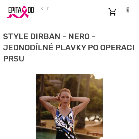
Přejít
na
CZK
obsah
NÁKUPNÍ
KOŠÍK
STYLE DIRBAN - NERO -
JEDNODÍLNÉ PLAVKY PO OPERACI
PRSU