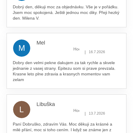
Dobrý den, děkuji moc za objednávku. Vše je v pořádku.
Jsem moc spokojená. Ještě jednou moc diky. Přeji hezký
den. Milena V.
Mel
M
Hodnocení obchodu je 5 z 5 hv
|
16.7.2026
Dobry den velmi pekne dakujem za tak rychle a skvele
jednanie z vasej strany. Epitezu som si prave prevzala.
Krasne leto plne zdravia a krasnych momentov vam
zelam
Libuška
L
Hodnocení obchodu je 5 z 5 hv
|
13.7.2026
Paní Dobruško, zdravím Vás. Moc děkuji za krásné a
milé přání, moc si toho cením. I když se známe jen z