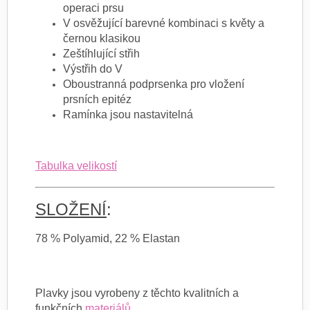
operaci prsu
V osvěžující barevné kombinaci s květy a
černou klasikou
Zeštíhlující střih
Výstřih do V
Oboustranná podprsenka pro vložení
prsních epitéz
Ramínka jsou nastavitelná
Tabulka velikostí
SLOŽENÍ
:
78 % Polyamid, 22 % Elastan
Plavky jsou vyrobeny z těchto kvalitních a
funkčních
materiálů
.