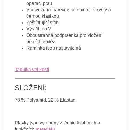
operaci prsu
V osvěžující barevné kombinaci s květy a
černou klasikou
Zeštíhlující střih
Výstřih do V
Oboustranná podprsenka pro vložení
prsních epitéz
Ramínka jsou nastavitelná
Tabulka velikostí
SLOŽENÍ
:
78 % Polyamid, 22 % Elastan
Plavky jsou vyrobeny z těchto kvalitních a
funkčních
materiálů
.