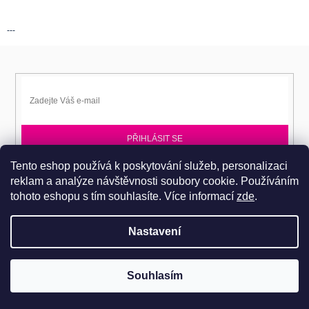
---
PŘIHLÁSIT SE
Tento eshop používá k poskytování služeb, personalizaci
Přihlaste se k EPITA-DD a získávejte novinky jako první.
reklam a analýze návštěvnosti soubory cookie. Používáním
tohoto eshopu s tím souhlasíte.
Více informací
zde
.
Nastavení
Copyright 2026
Dobromila Darnadyová EPITA-DD
. Všechna práva
Pro návštěvu do prodejního centra je nutné se objednat. Tel.: 724
Souhlasím
vyhrazena.
486 044