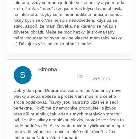
telefonu, vždy se mnou jednáte velice hezky a jsem ráda
za to, že Vás "mám" a že jsem Vás kdysi dávno objevila
na internetu. Kdyby se mi nepřihodila ta hnusná nemoc,
nikdy bych se o Vás nejspíš nedozvěděla, když už se
stalo, aspoň, že mám člověka, na kterého se můžu s
důvěrou obrátit. Mějte se moc hezky, já zrovna tady
mám vnoučata od syna, tak se vlastně mám taky hezky
:-) Děkuji za vše, nejen za přání. Libuše.
Simona
S
Hodnocení obchodu je 5 z 5 hv
|
29.5.2026
Dobrý den paní Dobromilo, včera mi od Vás přišly nové
plavky a aqua epitéza a prostě Vám musím z celého
srdce poděkovat. Plavky jsou naprosto úžasné a sedí
perfektně. Když mě z nemocnice propouštěli s jizvou
přes půl hrudníku, tak jeden z mých marnivých strachů
byl, že už si nikdy neobléknu plavky, protože ve všech to
bude hodně vidět. Ale v tomto novém kytičkovaném topu
není vidět vůbec nic, epitéza také sedí krásně. Už se
těším na pořádné léto a koupání.