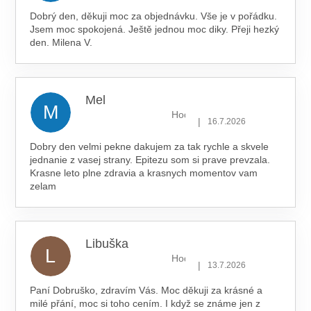
Dobrý den, děkuji moc za objednávku. Vše je v pořádku.
Jsem moc spokojená. Ještě jednou moc diky. Přeji hezký
den. Milena V.
Mel
M
Hodnocení obchodu je 5 z 5 hv
|
16.7.2026
Dobry den velmi pekne dakujem za tak rychle a skvele
jednanie z vasej strany. Epitezu som si prave prevzala.
Krasne leto plne zdravia a krasnych momentov vam
zelam
Libuška
L
Hodnocení obchodu je 5 z 5 hv
|
13.7.2026
Paní Dobruško, zdravím Vás. Moc děkuji za krásné a
milé přání, moc si toho cením. I když se známe jen z