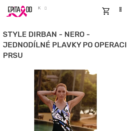
Přejít
na
CZK
obsah
NÁKUPNÍ
KOŠÍK
STYLE DIRBAN - NERO -
JEDNODÍLNÉ PLAVKY PO OPERACI
PRSU