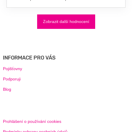
Zobrazit další hodnocení
Z
Á
P
A
INFORMACE PRO VÁS
T
Í
Pojišťovny
Podporuji
Blog
Prohlášení o používání cookies
Podmínky ochrany osobních údajů