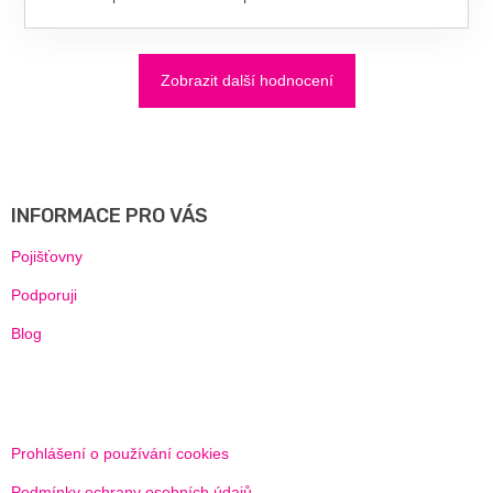
Zobrazit další hodnocení
Z
Á
P
A
INFORMACE PRO VÁS
T
Í
Pojišťovny
Podporuji
Blog
Prohlášení o používání cookies
Podmínky ochrany osobních údajů