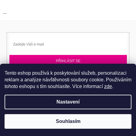
---
PŘIHLÁSIT SE
Tento eshop používá k poskytování služeb, personalizaci
Přihlaste se k EPITA-DD a získávejte novinky jako první.
reklam a analýze návštěvnosti soubory cookie. Používáním
tohoto eshopu s tím souhlasíte.
Více informací
zde
.
Nastavení
Copyright 2026
Dobromila Darnadyová EPITA-DD
. Všechna práva
Pro návštěvu do prodejního centra je nutné se objednat. Tel.: 724
Souhlasím
vyhrazena.
486 044