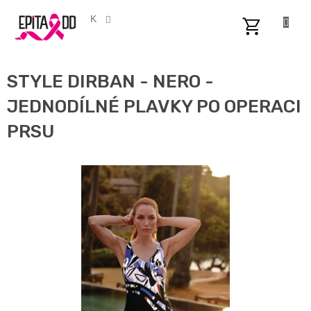
Přejít
na
CZK
obsah
NÁKUPNÍ
KOŠÍK
STYLE DIRBAN - NERO -
JEDNODÍLNÉ PLAVKY PO OPERACI
PRSU