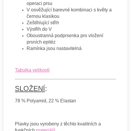
operaci prsu
V osvěžující barevné kombinaci s květy a
černou klasikou
Zeštíhlující střih
Výstřih do V
Oboustranná podprsenka pro vložení
prsních epitéz
Ramínka jsou nastavitelná
Tabulka velikostí
SLOŽENÍ
:
78 % Polyamid, 22 % Elastan
Plavky jsou vyrobeny z těchto kvalitních a
funkčních
materiálů
.