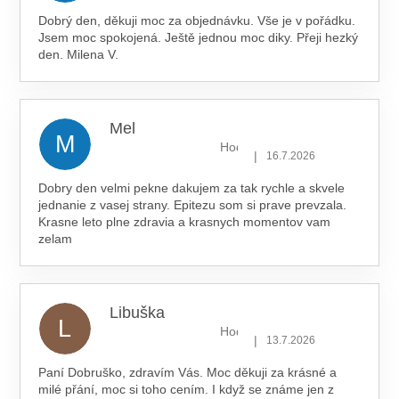
Dobrý den, děkuji moc za objednávku. Vše je v pořádku.
Jsem moc spokojená. Ještě jednou moc diky. Přeji hezký
den. Milena V.
Mel
M
Hodnocení obchodu je 5 z 5 hv
|
16.7.2026
Dobry den velmi pekne dakujem za tak rychle a skvele
jednanie z vasej strany. Epitezu som si prave prevzala.
Krasne leto plne zdravia a krasnych momentov vam
zelam
Libuška
L
Hodnocení obchodu je 5 z 5 hv
|
13.7.2026
Paní Dobruško, zdravím Vás. Moc děkuji za krásné a
milé přání, moc si toho cením. I když se známe jen z