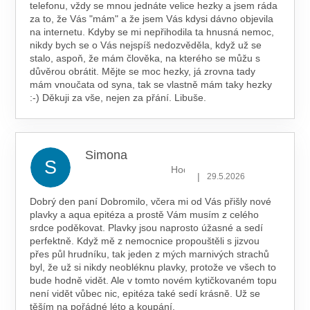
telefonu, vždy se mnou jednáte velice hezky a jsem ráda
za to, že Vás "mám" a že jsem Vás kdysi dávno objevila
na internetu. Kdyby se mi nepřihodila ta hnusná nemoc,
nikdy bych se o Vás nejspíš nedozvěděla, když už se
stalo, aspoň, že mám člověka, na kterého se můžu s
důvěrou obrátit. Mějte se moc hezky, já zrovna tady
mám vnoučata od syna, tak se vlastně mám taky hezky
:-) Děkuji za vše, nejen za přání. Libuše.
Simona
S
Hodnocení obchodu je 5 z 5 hv
|
29.5.2026
Dobrý den paní Dobromilo, včera mi od Vás přišly nové
plavky a aqua epitéza a prostě Vám musím z celého
srdce poděkovat. Plavky jsou naprosto úžasné a sedí
perfektně. Když mě z nemocnice propouštěli s jizvou
přes půl hrudníku, tak jeden z mých marnivých strachů
byl, že už si nikdy neobléknu plavky, protože ve všech to
bude hodně vidět. Ale v tomto novém kytičkovaném topu
není vidět vůbec nic, epitéza také sedí krásně. Už se
těším na pořádné léto a koupání.