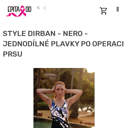
Přejít
na
CZK
obsah
NÁKUPNÍ
KOŠÍK
STYLE DIRBAN - NERO -
JEDNODÍLNÉ PLAVKY PO OPERACI
PRSU