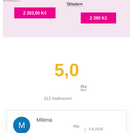
Skladem
2 263,80 Kč
2 390 Kč
5,0
Průměrné
hodnocení
obchodu
je
112 hodnocení
5,0
z 5
hvězdiček.
Milena
M
Hodnocení obchodu je 5 z 5 hv
|
4.8.2026