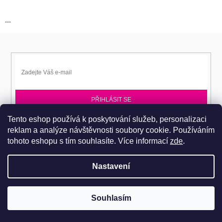
---
PŘIHLÁSIT SE
Tento eshop používá k poskytování služeb, personalizaci
Přihlaste se k EPITA-DD a získávejte novinky jako první.
reklam a analýze návštěvnosti soubory cookie. Používáním
tohoto eshopu s tím souhlasíte.
Více informací
zde
.
Nastavení
Copyright 2026
Dobromila Darnadyová EPITA-DD
. Všechna práva
Pro návštěvu do prodejního centra je nutné se objednat. Tel.: 724
Souhlasím
vyhrazena.
486 044