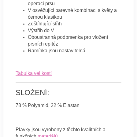
operaci prsu
V osvěžující barevné kombinaci s květy a
černou klasikou
Zeštíhlující střih
Výstřih do V
Oboustranná podprsenka pro vložení
prsních epitéz
Ramínka jsou nastavitelná
Tabulka velikostí
SLOŽENÍ
:
78 % Polyamid, 22 % Elastan
Plavky jsou vyrobeny z těchto kvalitních a
funkčních
materiálů
.