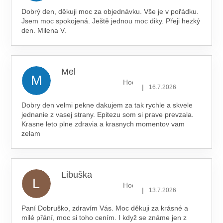
Dobrý den, děkuji moc za objednávku. Vše je v pořádku.
Jsem moc spokojená. Ještě jednou moc diky. Přeji hezký
den. Milena V.
Mel
M
Hodnocení obchodu je 5 z 5 hv
|
16.7.2026
Dobry den velmi pekne dakujem za tak rychle a skvele
jednanie z vasej strany. Epitezu som si prave prevzala.
Krasne leto plne zdravia a krasnych momentov vam
zelam
Libuška
L
Hodnocení obchodu je 5 z 5 hv
|
13.7.2026
Paní Dobruško, zdravím Vás. Moc děkuji za krásné a
milé přání, moc si toho cením. I když se známe jen z