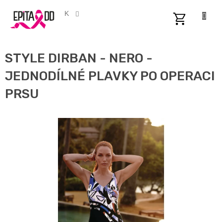
Přejít
na
CZK
obsah
NÁKUPNÍ
KOŠÍK
STYLE DIRBAN - NERO -
JEDNODÍLNÉ PLAVKY PO OPERACI
PRSU