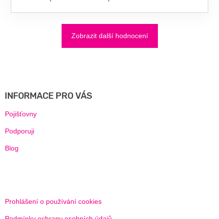
Zobrazit další hodnocení
Z
Á
P
A
INFORMACE PRO VÁS
T
Í
Pojišťovny
Podporuji
Blog
Prohlášení o používání cookies
Podmínky ochrany osobních údajů