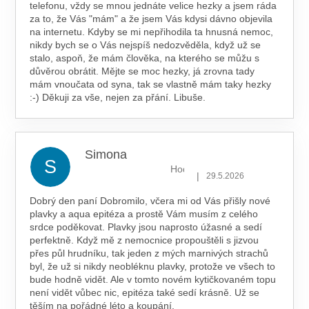
telefonu, vždy se mnou jednáte velice hezky a jsem ráda
za to, že Vás "mám" a že jsem Vás kdysi dávno objevila
na internetu. Kdyby se mi nepřihodila ta hnusná nemoc,
nikdy bych se o Vás nejspíš nedozvěděla, když už se
stalo, aspoň, že mám člověka, na kterého se můžu s
důvěrou obrátit. Mějte se moc hezky, já zrovna tady
mám vnoučata od syna, tak se vlastně mám taky hezky
:-) Děkuji za vše, nejen za přání. Libuše.
Simona
S
Hodnocení obchodu je 5 z 5 hv
|
29.5.2026
Dobrý den paní Dobromilo, včera mi od Vás přišly nové
plavky a aqua epitéza a prostě Vám musím z celého
srdce poděkovat. Plavky jsou naprosto úžasné a sedí
perfektně. Když mě z nemocnice propouštěli s jizvou
přes půl hrudníku, tak jeden z mých marnivých strachů
byl, že už si nikdy neobléknu plavky, protože ve všech to
bude hodně vidět. Ale v tomto novém kytičkovaném topu
není vidět vůbec nic, epitéza také sedí krásně. Už se
těším na pořádné léto a koupání.