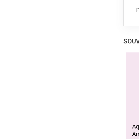
P
SOUV
Aq
Am