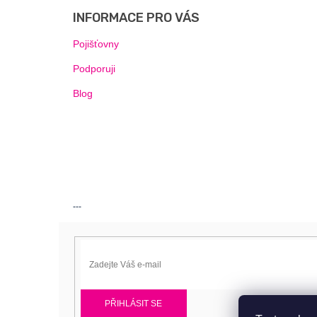
P
INFORMACE PRO VÁS
A
T
Pojišťovny
Í
Podporuji
Blog
---
PŘIHLÁSIT SE