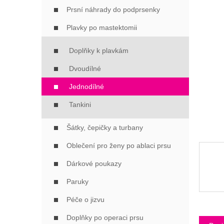
Í
Prsní náhrady do podprsenky
P
A
Plavky po mastektomii
N
E
Doplňky k plavkám
L
Dvoudílné
Jednodílné
Tankini
Šátky, čepičky a turbany
Oblečení pro ženy po ablaci prsu
Dárkové poukazy
Paruky
Péče o jizvu
Doplňky po operaci prsu