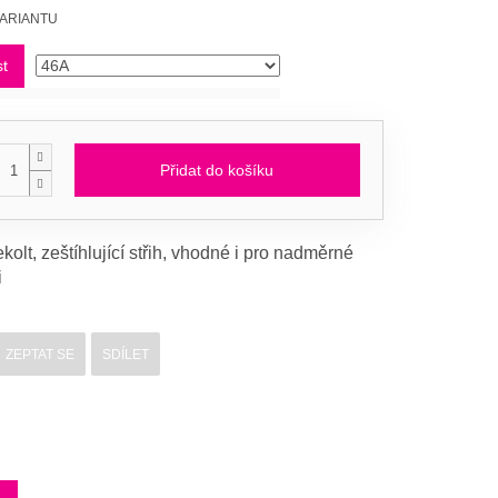
VARIANTU
st
Přidat do košíku
kolt, zeštíhlující střih, vhodné i pro nadměrné
i
ZEPTAT SE
SDÍLET