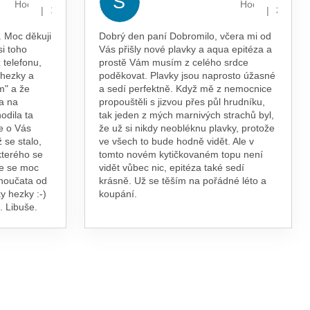
S
Hodnocení obchodu je 5 z 5 hvězdiček.
Hodnocení obcho
|
|
13.7.2026
29.5.202
 Moc děkuji
Dobrý den paní Dobromilo, včera mi od
si toho
Vás přišly nové plavky a aqua epitéza a
 telefonu,
prostě Vám musím z celého srdce
 hezky a
poděkovat. Plavky jsou naprosto úžasné
m" a že
a sedí perfektně. Když mě z nemocnice
a na
propouštěli s jizvou přes půl hrudníku,
odila ta
tak jeden z mých marnivých strachů byl,
e o Vás
že už si nikdy neobléknu plavky, protože
 se stalo,
ve všech to bude hodně vidět. Ale v
kterého se
tomto novém kytičkovaném topu není
te se moc
vidět vůbec nic, epitéza také sedí
vnoučata od
krásně. Už se těším na pořádné léto a
y hezky :-)
koupání.
. Libuše.