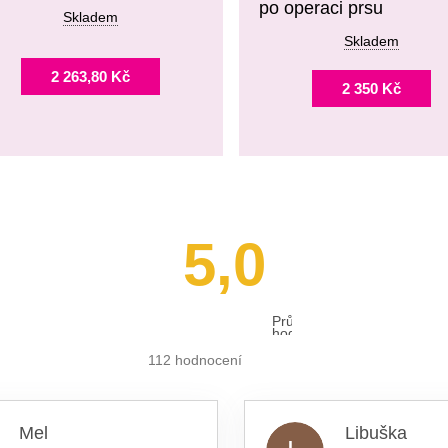
po operaci prsu
Skladem
Skladem
2 263,80 Kč
2 350 Kč
5,0
Průměrné
hodnocení
obchodu
je
112 hodnocení
5,0
z 5
hvězdiček.
Mel
Libuška