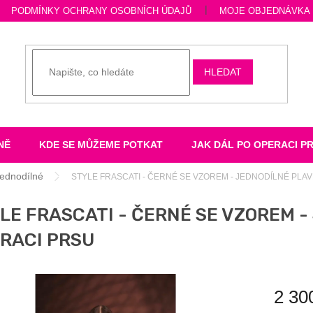
PODMÍNKY OCHRANY OSOBNÍCH ÚDAJŮ
MOJE OBJEDNÁVKA
HLEDAT
NĚ
KDE SE MŮŽEME POTKAT
JAK DÁL PO OPERACI P
ednodílné
STYLE FRASCATI - ČERNÉ SE VZOREM - JEDNODÍLNÉ PLA
LE FRASCATI - ČERNÉ SE VZOREM -
RACI PRSU
2 30