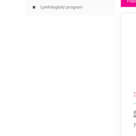
Popi
Lymfologický program
T
7