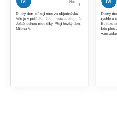
M
M
Hodnocení obchodu je 5 z 5 
|
4.8.2026
Dobrý den, děkuji moc za objednávku.
Dobry de
Vše je v pořádku. Jsem moc spokojená.
rychle a 
Ještě jednou moc diky. Přeji hezký den.
Epitezu s
Milena V.
leto plne
vam zel
Z
Á