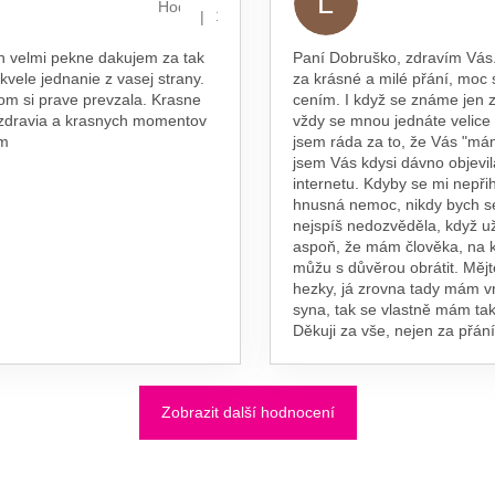
L
hvězdiček.
Hodnocení obchodu je 5 z 5 hvězdiček.
|
16.7.2026
n velmi pekne dakujem za tak
Paní Dobruško, zdravím Vás.
skvele jednanie z vasej strany.
za krásné a milé přání, moc 
om si prave prevzala. Krasne
cením. I když se známe jen z
 zdravia a krasnych momentov
vždy se mnou jednáte velice
am
jsem ráda za to, že Vás "má
jsem Vás kdysi dávno objevil
internetu. Kdyby se mi nepřih
hnusná nemoc, nikdy bych s
nejspíš nedozvěděla, když už
aspoň, že mám člověka, na 
můžu s důvěrou obrátit. Měj
hezky, já zrovna tady mám 
syna, tak se vlastně mám tak
Děkuji za vše, nejen za přání
Zobrazit další hodnocení