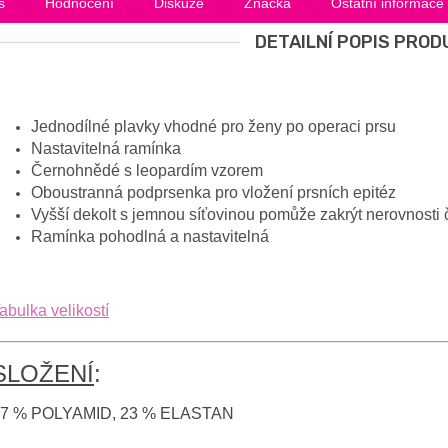
s
Hodnocení
Diskuze
Značka
Ostatní informace
DETAILNÍ POPIS PROD
Jednodílné plavky vhodné pro ženy po operaci prsu
Nastavitelná ramínka
Černohnědé s leopardím vzorem
Oboustranná podprsenka pro vložení prsních epitéz
Vyšší dekolt s jemnou síťovinou pomůže zakrýt nerovnosti č
Ramínka pohodlná a nastavitelná
abulka velikostí
SLOŽENÍ
:
7 % POLYAMID, 23 % ELASTAN