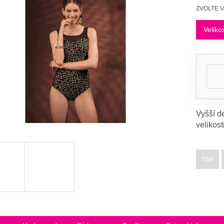
Měrná
ZVOLTE 
cena:
Veliko
Vyšší de
velikost
TISK