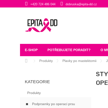
Přejít
+420 724 486 044
dobruska@epita-dd.cz
na
obsah
E-SHOP
POTŘEBUJETE PORADIT?
O M
Domů
Produkty
Plavky po mastektomii
J
P
STY
O
Přeskočit
S
OPE
KATEGORIE
kategorie
T
R
Produkty
A
N
Podprsenky po operaci prsu
N