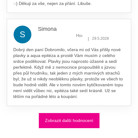
:-) Děkuji za vše, nejen za přání. Libuše.
Simona
S
Hodnocení obchodu je 5 z 5 hv
|
29.5.2026
Dobrý den paní Dobromilo, včera mi od Vás přišly nové
plavky a aqua epitéza a prostě Vám musím z celého
srdce poděkovat. Plavky jsou naprosto úžasné a sedí
perfektně. Když mě z nemocnice propouštěli s jizvou
přes půl hrudníku, tak jeden z mých marnivých strachů
byl, že už si nikdy neobléknu plavky, protože ve všech to
bude hodně vidět. Ale v tomto novém kytičkovaném topu
není vidět vůbec nic, epitéza také sedí krásně. Už se
těším na pořádné léto a koupání.
Zobrazit další hodnocení
Z