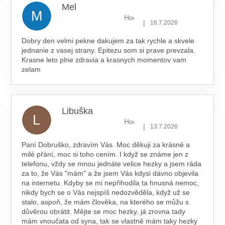
Mel
M
Hodnocení obchodu je 5 z 5 hv
|
16.7.2026
Dobry den velmi pekne dakujem za tak rychle a skvele
jednanie z vasej strany. Epitezu som si prave prevzala.
Krasne leto plne zdravia a krasnych momentov vam
zelam
Libuška
L
Hodnocení obchodu je 5 z 5 hv
|
13.7.2026
Paní Dobruško, zdravím Vás. Moc děkuji za krásné a
milé přání, moc si toho cením. I když se známe jen z
telefonu, vždy se mnou jednáte velice hezky a jsem ráda
za to, že Vás "mám" a že jsem Vás kdysi dávno objevila
na internetu. Kdyby se mi nepřihodila ta hnusná nemoc,
nikdy bych se o Vás nejspíš nedozvěděla, když už se
stalo, aspoň, že mám člověka, na kterého se můžu s
důvěrou obrátit. Mějte se moc hezky, já zrovna tady
mám vnoučata od syna, tak se vlastně mám taky hezky