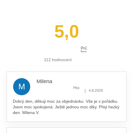
5,0
Průměrné
hodnocení
obchodu
je
112 hodnocení
5,0
z 5
hvězdiček.
Milena
M
Hodnocení obchodu je 5 z 5 hv
|
4.8.2026
Dobrý den, děkuji moc za objednávku. Vše je v pořádku.
Jsem moc spokojená. Ještě jednou moc diky. Přeji hezký
den. Milena V.