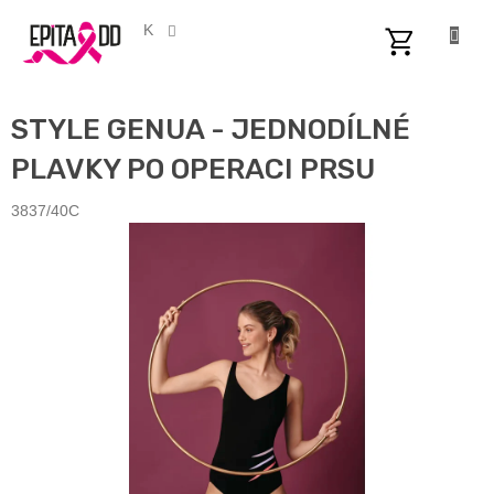
Přejít
na
CZK
obsah
NÁKUPNÍ
KOŠÍK
STYLE GENUA - JEDNODÍLNÉ
PLAVKY PO OPERACI PRSU
3837/40C