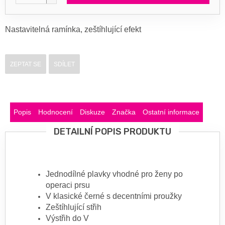
Nastavitelná ramínka, zeštíhlující efekt
ZEPTAT SE
SDÍLET
Popis
Hodnocení
Diskuze
Značka
Ostatní informace
DETAILNÍ POPIS PRODUKTU
Jednodílné plavky vhodné pro ženy po
operaci prsu
V klasické černé s decentními proužky
Zeštíhlující střih
Výstřih do V