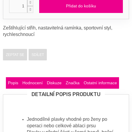
Přidat do košíku
Zeštíhlující střih, nastavitelná ramínka, sportovní styl,
rychleschnoucí
ZEPTAT SE
SDÍLET
Popis
Hodnocení
Diskuze
Značka
Ostatní informace
DETAILNÍ POPIS PRODUKTU
Jednodílné plavky vhodné pro ženy po
operaci nebo celkové ablaci prsu