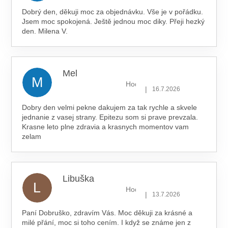
Dobrý den, děkuji moc za objednávku. Vše je v pořádku.
Jsem moc spokojená. Ještě jednou moc diky. Přeji hezký
den. Milena V.
Mel
M
Hodnocení obchodu je 5 z 5 hv
|
16.7.2026
Dobry den velmi pekne dakujem za tak rychle a skvele
jednanie z vasej strany. Epitezu som si prave prevzala.
Krasne leto plne zdravia a krasnych momentov vam
zelam
Libuška
L
Hodnocení obchodu je 5 z 5 hv
|
13.7.2026
Paní Dobruško, zdravím Vás. Moc děkuji za krásné a
milé přání, moc si toho cením. I když se známe jen z