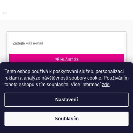
---
PŘIHLÁSIT SE
Tento eshop používá k poskytování služeb, personalizaci
Přihlaste se k EPITA-DD a získávejte novinky jako první.
reklam a analýze návštěvnosti soubory cookie. Používáním
tohoto eshopu s tím souhlasíte.
Více informací
zde
.
Nastavení
Copyright 2026
Dobromila Darnadyová EPITA-DD
. Všechna práva
Pro návštěvu do prodejního centra je nutné se objednat. Tel.: 724
Souhlasím
vyhrazena.
486 044