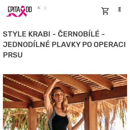
Přejít
na
CZK
obsah
NÁKUPNÍ
KOŠÍK
STYLE KRABI - ČERNOBÍLÉ -
JEDNODÍLNÉ PLAVKY PO OPERACI
PRSU