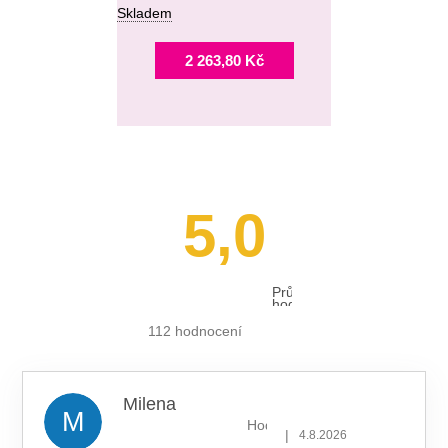
Skladem
2 263,80 Kč
5,0
Průměrné
hodnocení
obchodu
je
112 hodnocení
5,0
z 5
hvězdiček.
Milena
M
Hodnocení obchodu je 5 z 5 hv
|
4.8.2026