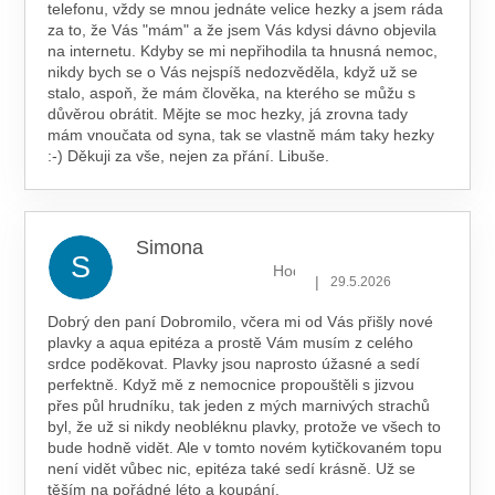
telefonu, vždy se mnou jednáte velice hezky a jsem ráda
za to, že Vás "mám" a že jsem Vás kdysi dávno objevila
na internetu. Kdyby se mi nepřihodila ta hnusná nemoc,
nikdy bych se o Vás nejspíš nedozvěděla, když už se
stalo, aspoň, že mám člověka, na kterého se můžu s
důvěrou obrátit. Mějte se moc hezky, já zrovna tady
mám vnoučata od syna, tak se vlastně mám taky hezky
:-) Děkuji za vše, nejen za přání. Libuše.
Simona
S
Hodnocení obchodu je 5 z 5 hv
|
29.5.2026
Dobrý den paní Dobromilo, včera mi od Vás přišly nové
plavky a aqua epitéza a prostě Vám musím z celého
srdce poděkovat. Plavky jsou naprosto úžasné a sedí
perfektně. Když mě z nemocnice propouštěli s jizvou
přes půl hrudníku, tak jeden z mých marnivých strachů
byl, že už si nikdy neobléknu plavky, protože ve všech to
bude hodně vidět. Ale v tomto novém kytičkovaném topu
není vidět vůbec nic, epitéza také sedí krásně. Už se
těším na pořádné léto a koupání.