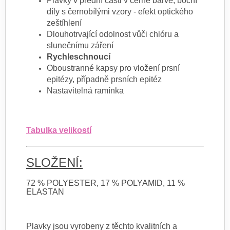
Plavky v přední části v černé barvě, boční
díly s černobílými vzory - efekt optického
zeštíhlení
Dlouhotrvající odolnost vůči chlóru a
slunečnímu záření
Rychleschnoucí
Oboustranné kapsy pro vložení prsní
epitézy, případně prsních epitéz
Nastavitelná ramínka
Tabulka velikostí
SLOŽENÍ:
72 % POLYESTER, 17 % POLYAMID, 11 %
ELASTAN
Plavky jsou vyrobeny z těchto kvalitních a