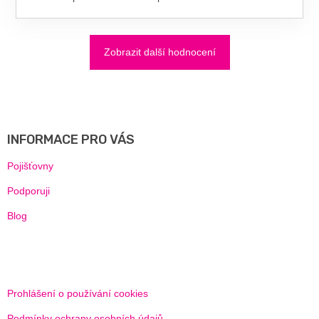
Zobrazit další hodnocení
Z
Á
P
A
INFORMACE PRO VÁS
T
Í
Pojišťovny
Podporuji
Blog
Prohlášení o používání cookies
Podmínky ochrany osobních údajů