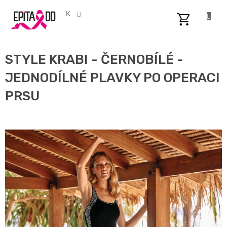
Přejít
na
CZK
obsah
NÁKUPNÍ
KOŠÍK
STYLE KRABI - ČERNOBÍLÉ -
JEDNODÍLNÉ PLAVKY PO OPERACI
PRSU