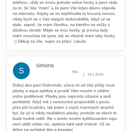
telefonu, vždy se mnou jednáte velice hezky a jsem ráda
za to, že Vás "mám" a že jsem Vás kdysi dávno objevila
na internetu. Kdyby se mi nepřihodila ta hnusná nemoc,
nikdy bych se o Vás nejspíš nedozvěděla, když už se
stalo, aspoň, že mám člověka, na kterého se můžu s
důvěrou obrátit. Mějte se moc hezky, já zrovna tady
mám vnoučata od syna, tak se vlastně mám taky hezky
:-) Děkuji za vše, nejen za přání. Libuše.
Simona
S
Hodnocení obchodu je 5 z 5 hv
|
29.5.2026
Dobrý den paní Dobromilo, včera mi od Vás přišly nové
plavky a aqua epitéza a prostě Vám musím z celého
srdce poděkovat. Plavky jsou naprosto úžasné a sedí
perfektně. Když mě z nemocnice propouštěli s jizvou
přes půl hrudníku, tak jeden z mých marnivých strachů
byl, že už si nikdy neobléknu plavky, protože ve všech to
bude hodně vidět. Ale v tomto novém kytičkovaném topu
není vidět vůbec nic, epitéza také sedí krásně. Už se
těším na pořádné léto a koupání.