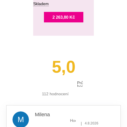
Skladem
2 263,80 Kč
5,0
Průměrné
hodnocení
obchodu
je
112 hodnocení
5,0
z 5
hvězdiček.
Milena
M
Hodnocení obchodu je 5 z 5 hv
|
4.8.2026