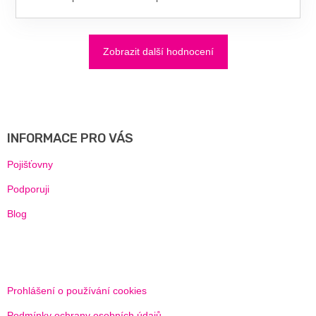
Zobrazit další hodnocení
Z
Á
P
A
INFORMACE PRO VÁS
T
Í
Pojišťovny
Podporuji
Blog
Prohlášení o používání cookies
Podmínky ochrany osobních údajů