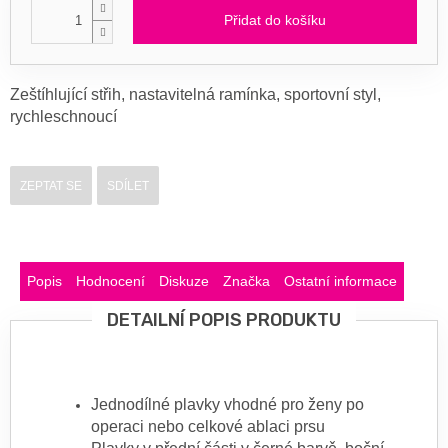
Přidat do košíku
Zeštíhlující střih, nastavitelná ramínka, sportovní styl,
rychleschnoucí
ZEPTAT SE
SDÍLET
Popis
Hodnocení
Diskuze
Značka
Ostatní informace
DETAILNÍ POPIS PRODUKTU
Jednodílné plavky vhodné pro ženy po
operaci nebo celkové ablaci prsu