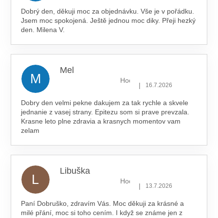
Dobrý den, děkuji moc za objednávku. Vše je v pořádku.
Jsem moc spokojená. Ještě jednou moc diky. Přeji hezký
den. Milena V.
Mel
M
Hodnocení obchodu je 5 z 5 hv
|
16.7.2026
Dobry den velmi pekne dakujem za tak rychle a skvele
jednanie z vasej strany. Epitezu som si prave prevzala.
Krasne leto plne zdravia a krasnych momentov vam
zelam
Libuška
L
Hodnocení obchodu je 5 z 5 hv
|
13.7.2026
Paní Dobruško, zdravím Vás. Moc děkuji za krásné a
milé přání, moc si toho cením. I když se známe jen z