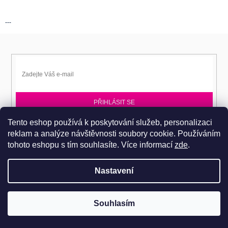
---
PŘIHLÁSIT SE
Tento eshop používá k poskytování služeb, personalizaci
Přihlaste se k EPITA-DD a získávejte novinky jako první.
reklam a analýze návštěvnosti soubory cookie. Používáním
tohoto eshopu s tím souhlasíte.
Více informací
zde
.
Nastavení
Copyright 2026
Dobromila Darnadyová EPITA-DD
. Všechna práva
Pro návštěvu do prodejního centra je nutné se objednat. Tel.: 724
Souhlasím
vyhrazena.
486 044