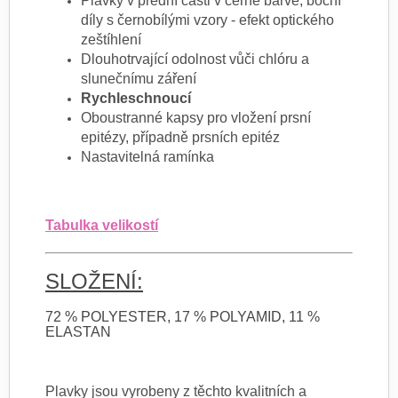
Plavky v přední části v černé barvě, boční
díly s černobílými vzory - efekt optického
zeštíhlení
Dlouhotrvající odolnost vůči chlóru a
slunečnímu záření
Rychleschnoucí
Oboustranné kapsy pro vložení prsní
epitézy, případně prsních epitéz
Nastavitelná ramínka
Tabulka velikostí
SLOŽENÍ:
72 % POLYESTER, 17 % POLYAMID, 11 %
ELASTAN
Plavky jsou vyrobeny z těchto kvalitních a