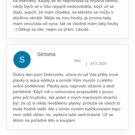
na internetu. Kdyby se mi nepřihodila ta hnusná nemoc,
nikdy bych se o Vás nejspíš nedozvěděla, když už se
stalo, aspoň, že mám člověka, na kterého se můžu s
důvěrou obrátit. Mějte se moc hezky, já zrovna tady
mám vnoučata od syna, tak se vlastně mám taky hezky
:-) Děkuji za vše, nejen za přání. Libuše.
Simona
S
Hodnocení obchodu je 5 z 5 hv
|
29.5.2026
Dobrý den paní Dobromilo, včera mi od Vás přišly nové
plavky a aqua epitéza a prostě Vám musím z celého
srdce poděkovat. Plavky jsou naprosto úžasné a sedí
perfektně. Když mě z nemocnice propouštěli s jizvou
přes půl hrudníku, tak jeden z mých marnivých strachů
byl, že už si nikdy neobléknu plavky, protože ve všech to
bude hodně vidět. Ale v tomto novém kytičkovaném topu
není vidět vůbec nic, epitéza také sedí krásně. Už se
těším na pořádné léto a koupání.