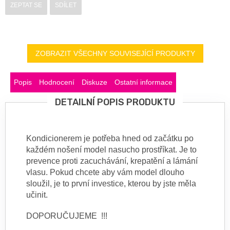
ZEPTAT SE
SDÍLET
ZOBRAZIT VŠECHNY SOUVISEJÍCÍ PRODUKTY
Popis
Hodnocení
Diskuze
Ostatní informace
DETAILNÍ POPIS PRODUKTU
Kondicionerem je potřeba hned od začátku po
každém nošení model nasucho prostříkat. Je to
prevence proti zacuchávání, krepatění a lámání
vlasu. Pokud chcete aby vám model dlouho
sloužil, je to první investice, kterou by jste měla
učinit.
DOPORUČUJEME !!!