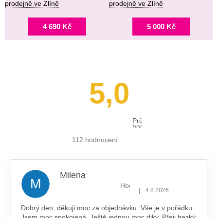
prodejně ve Zlíně
prodejně ve Zlíně
4 690 Kč
5 000 Kč
5,0
Průměrné
hodnocení
obchodu
je
112 hodnocení
5,0
z 5
hvězdiček.
Milena
M
Hodnocení obchodu je 5 z 5 hv
|
4.8.2026
Dobrý den, děkuji moc za objednávku. Vše je v pořádku.
Jsem moc spokojená. Ještě jednou moc diky. Přeji hezký