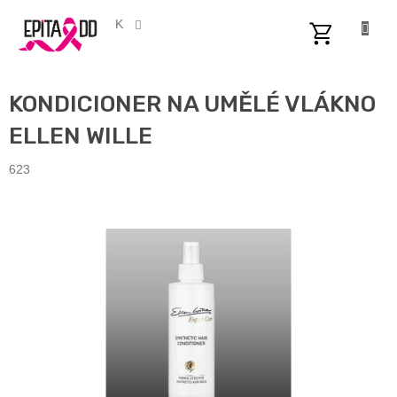
Přejít
na
CZK
obsah
NÁKUPNÍ
KOŠÍK
KONDICIONER NA UMĚLÉ VLÁKNO
ELLEN WILLE
623