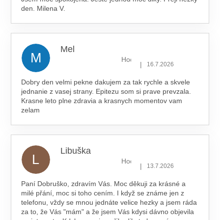
den. Milena V.
Mel
M
Hodnocení obchodu je 5 z 5 hv
|
16.7.2026
Dobry den velmi pekne dakujem za tak rychle a skvele
jednanie z vasej strany. Epitezu som si prave prevzala.
Krasne leto plne zdravia a krasnych momentov vam
zelam
Libuška
L
Hodnocení obchodu je 5 z 5 hv
|
13.7.2026
Paní Dobruško, zdravím Vás. Moc děkuji za krásné a
milé přání, moc si toho cením. I když se známe jen z
telefonu, vždy se mnou jednáte velice hezky a jsem ráda
za to, že Vás "mám" a že jsem Vás kdysi dávno objevila