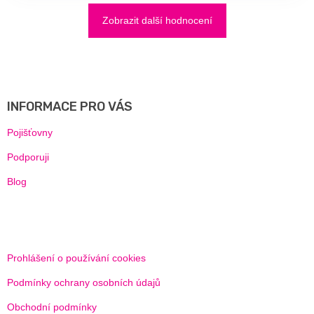
Zobrazit další hodnocení
Z
Á
P
A
INFORMACE PRO VÁS
T
Í
Pojišťovny
Podporuji
Blog
Prohlášení o používání cookies
Podmínky ochrany osobních údajů
Obchodní podmínky