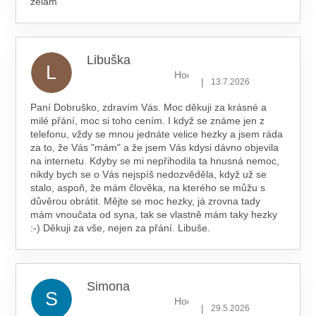
zelam
Libuška
L
Hodnocení obchodu je 5 z 5 hv
|
13.7.2026
Paní Dobruško, zdravím Vás. Moc děkuji za krásné a
milé přání, moc si toho cením. I když se známe jen z
telefonu, vždy se mnou jednáte velice hezky a jsem ráda
za to, že Vás "mám" a že jsem Vás kdysi dávno objevila
na internetu. Kdyby se mi nepřihodila ta hnusná nemoc,
nikdy bych se o Vás nejspíš nedozvěděla, když už se
stalo, aspoň, že mám člověka, na kterého se můžu s
důvěrou obrátit. Mějte se moc hezky, já zrovna tady
mám vnoučata od syna, tak se vlastně mám taky hezky
:-) Děkuji za vše, nejen za přání. Libuše.
Simona
S
Hodnocení obchodu je 5 z 5 hv
|
29.5.2026