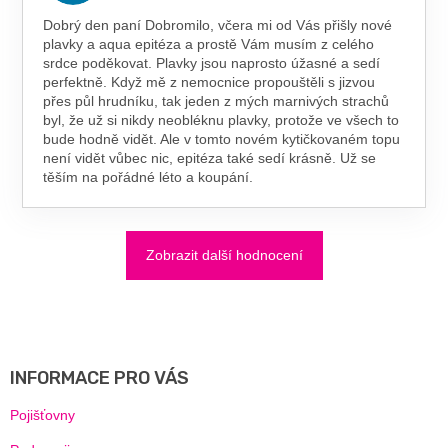
Dobrý den paní Dobromilo, včera mi od Vás přišly nové
plavky a aqua epitéza a prostě Vám musím z celého
srdce poděkovat. Plavky jsou naprosto úžasné a sedí
perfektně. Když mě z nemocnice propouštěli s jizvou
přes půl hrudníku, tak jeden z mých marnivých strachů
byl, že už si nikdy neobléknu plavky, protože ve všech to
bude hodně vidět. Ale v tomto novém kytičkovaném topu
není vidět vůbec nic, epitéza také sedí krásně. Už se
těším na pořádné léto a koupání.
Zobrazit další hodnocení
Z
Á
P
A
INFORMACE PRO VÁS
T
Í
Pojišťovny