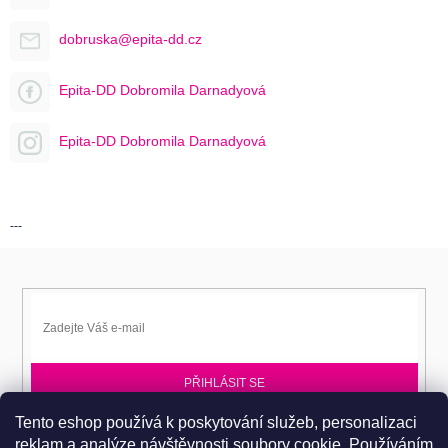
dobruska@epita-dd.cz
Epita-DD Dobromila Darnadyová
Epita-DD Dobromila Darnadyová
---
PŘIHLÁSIT SE
Tento eshop používá k poskytování služeb, personalizaci
Přihlaste se k EPITA-DD a získávejte novinky jako první.
reklam a analýze návštěvnosti soubory cookie. Používáním