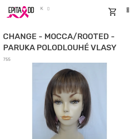
Přejít
na
CZK
obsah
NÁKUPNÍ
KOŠÍK
CHANGE - MOCCA/ROOTED -
PARUKA POLODLOUHÉ VLASY
755