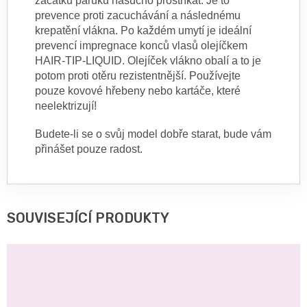
začátku paruku nasucho prostříkat. Je to
prevence proti zacuchávání a následnému
krepatění vlákna. Po každém umytí je ideální
prevencí impregnace konců vlasů olejíčkem
HAIR-TIP-LIQUID. Olejíček vlákno obalí a to je
potom proti otěru rezistentnější. Používejte
pouze kovové hřebeny nebo kartáče, které
neelektrizují!
Budete-li se o svůj model dobře starat, bude vám
přinášet pouze radost.
SOUVISEJÍCÍ PRODUKTY