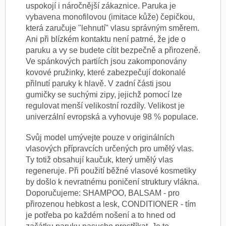
uspokojí i náročnější zákaznice. Paruka je
vybavena monofilovou (imitace kůže) čepičkou,
která zaručuje "lehnutí" vlasu správným směrem.
Ani při blízkém kontaktu není patrné, že jde o
paruku a vy se budete cítit bezpečně a přirozeně.
Ve spánkových partiích jsou zakomponovány
kovové pružinky, které zabezpečují dokonalé
přilnutí paruky k hlavě. V zadní části jsou
gumičky se suchými zipy, jejichž pomocí lze
regulovat menší velikostní rozdíly. Velikost je
univerzální evropská a vyhovuje 98 % populace.
Svůj model umývejte pouze v originálních
vlasových přípravcích určených pro umělý vlas.
Ty totiž obsahují kaučuk, který umělý vlas
regeneruje. Při použití běžné vlasové kosmetiky
by došlo k nevratnému poničení struktury vlákna.
Doporučujeme: SHAMPOO, BALSAM - pro
přirozenou hebkost a lesk, CONDITIONER - tím
je potřeba po každém nošení a to hned od