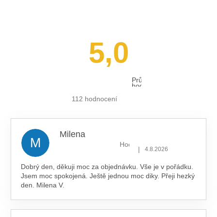
5,0
Průměrné
hodnocení
obchodu
je
112 hodnocení
5,0
z 5
hvězdiček.
Milena
M
Hodnocení obchodu je 5 z 5 hv
|
4.8.2026
Dobrý den, děkuji moc za objednávku. Vše je v pořádku.
Jsem moc spokojená. Ještě jednou moc diky. Přeji hezký
den. Milena V.