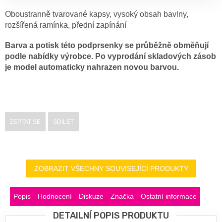
Oboustranně tvarované kapsy, vysoký obsah bavlny,
rozšířená ramínka, přední zapínání
Barva a potisk této podprsenky se průběžně obměňují
podle nabídky výrobce. Po vyprodání skladových zásob
je model automaticky nahrazen novou barvou.
ZEPTAT SE
SDÍLET
ZOBRAZIT VŠECHNY SOUVISEJÍCÍ PRODUKTY
Popis
Hodnocení
Diskuze
Značka
Ostatní informace
DETAILNÍ POPIS PRODUKTU