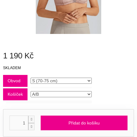
1 190 Kč
Měrná
SKLADEM
cena:
Obvod
Košíček
Přidat do košíku