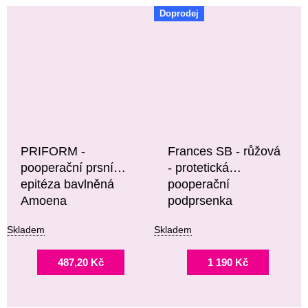
Doprodej
PRIFORM -
Frances SB - růžová
pooperační prsní
- protetická
epitéza bavlněná
pooperační
Amoena
podprsenka
Skladem
Skladem
487,20 Kč
1 190 Kč