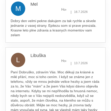
Mel
M
Hodnocení obchodu je 5 z 5 hv
|
16.7.2026
Dobry den velmi pekne dakujem za tak rychle a skvele
jednanie z vasej strany. Epitezu som si prave prevzala.
Krasne leto plne zdravia a krasnych momentov vam
zelam
Libuška
L
Hodnocení obchodu je 5 z 5 hv
|
13.7.2026
Paní Dobruško, zdravím Vás. Moc děkuji za krásné a
milé přání, moc si toho cením. I když se známe jen z
telefonu, vždy se mnou jednáte velice hezky a jsem ráda
za to, že Vás "mám" a že jsem Vás kdysi dávno objevila
na internetu. Kdyby se mi nepřihodila ta hnusná nemoc,
nikdy bych se o Vás nejspíš nedozvěděla, když už se
stalo, aspoň, že mám člověka, na kterého se můžu s
důvěrou obrátit. Mějte se moc hezky, já zrovna tady
mám vnoučata od syna, tak se vlastně mám taky hezky