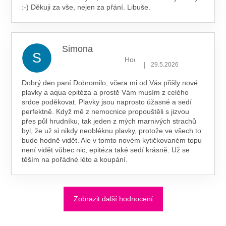
:-) Děkuji za vše, nejen za přání. Libuše.
Simona
S
Hodnocení obchodu je 5 z 5 hv
|
29.5.2026
Dobrý den paní Dobromilo, včera mi od Vás přišly nové
plavky a aqua epitéza a prostě Vám musím z celého
srdce poděkovat. Plavky jsou naprosto úžasné a sedí
perfektně. Když mě z nemocnice propouštěli s jizvou
přes půl hrudníku, tak jeden z mých marnivých strachů
byl, že už si nikdy neobléknu plavky, protože ve všech to
bude hodně vidět. Ale v tomto novém kytičkovaném topu
není vidět vůbec nic, epitéza také sedí krásně. Už se
těším na pořádné léto a koupání.
Zobrazit další hodnocení
Z