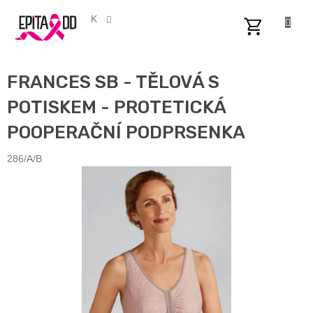
Přejít
na
CZK
obsah
NÁKUPNÍ
KOŠÍK
FRANCES SB - TĚLOVÁ S
POTISKEM - PROTETICKÁ
POOPERAČNÍ PODPRSENKA
286/A/B