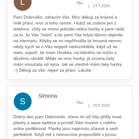
L
Hodnocení obchodu je 5 z 5 hv
|
13.7.2026
Paní Dobruško, zdravím Vás. Moc děkuji za krásné a
milé přání, moc si toho cením. I když se známe jen z
telefonu, vždy se mnou jednáte velice hezky a jsem ráda
za to, že Vás "mám" a že jsem Vás kdysi dávno objevila
na internetu. Kdyby se mi nepřihodila ta hnusná nemoc,
nikdy bych se o Vás nejspíš nedozvěděla, když už se
stalo, aspoň, že mám člověka, na kterého se můžu s
důvěrou obrátit. Mějte se moc hezky, já zrovna tady
mám vnoučata od syna, tak se vlastně mám taky hezky
:-) Děkuji za vše, nejen za přání. Libuše.
Simona
S
Hodnocení obchodu je 5 z 5 hv
|
29.5.2026
Dobrý den paní Dobromilo, včera mi od Vás přišly nové
plavky a aqua epitéza a prostě Vám musím z celého
srdce poděkovat. Plavky jsou naprosto úžasné a sedí
perfektně. Když mě z nemocnice propouštěli s jizvou