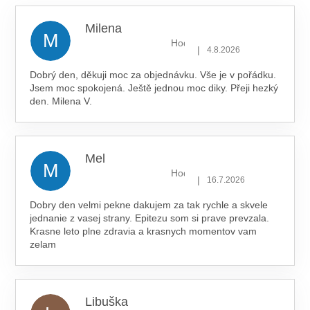
hvězdiček.
Milena
M
Hodnocení obchodu je 5 z 5 hv
|
4.8.2026
Dobrý den, děkuji moc za objednávku. Vše je v pořádku.
Jsem moc spokojená. Ještě jednou moc diky. Přeji hezký
den. Milena V.
Mel
M
Hodnocení obchodu je 5 z 5 hv
|
16.7.2026
Dobry den velmi pekne dakujem za tak rychle a skvele
jednanie z vasej strany. Epitezu som si prave prevzala.
Krasne leto plne zdravia a krasnych momentov vam
zelam
Libuška