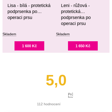
Lisa - bílá - protetická
Leni - růžová -
podprsenka po
protetická
operaci prsu
podprsenka po
operaci prsu
Skladem
Skladem
1 600 Kč
1 650 Kč
5,0
Průměrné
hodnocení
obchodu
je
112 hodnocení
5,0
z 5