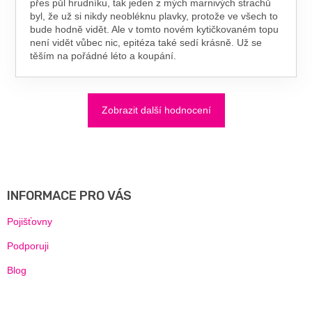
přes půl hrudníku, tak jeden z mých marnivých strachů
byl, že už si nikdy neobléknu plavky, protože ve všech to
bude hodně vidět. Ale v tomto novém kytičkovaném topu
není vidět vůbec nic, epitéza také sedí krásně. Už se
těším na pořádné léto a koupání.
Zobrazit další hodnocení
Z
Á
P
A
INFORMACE PRO VÁS
T
Í
Pojišťovny
Podporuji
Blog