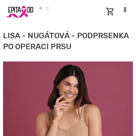
Přejít
na
CZK
obsah
NÁKUPNÍ
KOŠÍK
LISA - NUGÁTOVÁ - PODPRSENKA
PO OPERACI PRSU