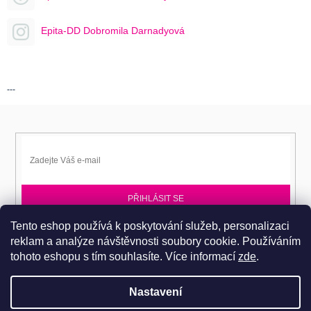
Epita-DD Dobromila Darnadyová
---
PŘIHLÁSIT SE
Tento eshop používá k poskytování služeb, personalizaci
Přihlaste se k EPITA-DD a získávejte novinky jako první.
reklam a analýze návštěvnosti soubory cookie. Používáním
tohoto eshopu s tím souhlasíte.
Více informací
zde
.
Nastavení