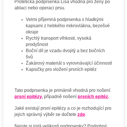
Protetická podprsenka Lisa vhodná pro ženy po
ablaci nebo operaci prsu.
Velmi příjemná podprsenka s hladkými
kapsami z hebkého mikrovlákna, bezešvé
okraje
Rychlý transport vlhkosti, vysoká
prodyšnost
Boční díl je vzadu dvojitý a bez bočních
švů
Žakárový materiál s vyrovnávající účinností
Kapsičky pro vložení prsních epitéz
Tato podprsenka je primárně vhodná pro nošení
prsní epitézy
,
případně nošení
prsních epitéz
.
Jaké existují prsní epitézy a co je rozhodující pro
jejich správný výběr se dočtete
zde
.
Nejste si jistá velikostí podprsenky? Podrobný