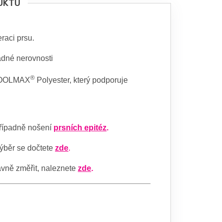
UKTU
raci prsu.
adné nerovnosti
®
 COOLMAX
Polyester, který podporuje
řípadně nošení
prsních epitéz
.
 výběr se dočtete
zde
.
ávně změřit, naleznete
zde
.