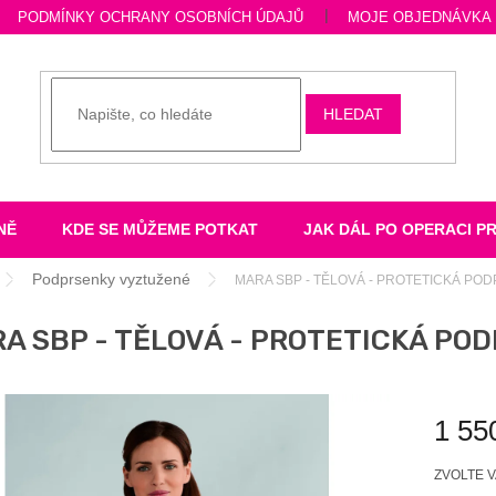
PODMÍNKY OCHRANY OSOBNÍCH ÚDAJŮ
MOJE OBJEDNÁVKA
HLEDAT
NĚ
KDE SE MŮŽEME POTKAT
JAK DÁL PO OPERACI P
Podprsenky vyztužené
MARA SBP - TĚLOVÁ - PROTETICKÁ PO
A SBP - TĚLOVÁ - PROTETICKÁ PO
1 55
Měrná
ZVOLTE 
cena: