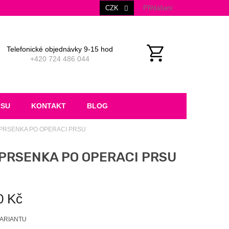
CZK
Přihlášení
Telefonické objednávky 9-15 hod
+420 724 486 044
NÁKUPNÍ
KOŠÍK
RSU
KONTAKT
BLOG
DPRSENKA PO OPERACI PRSU
DPRSENKA PO OPERACI PRSU
0 Kč
VARIANTU