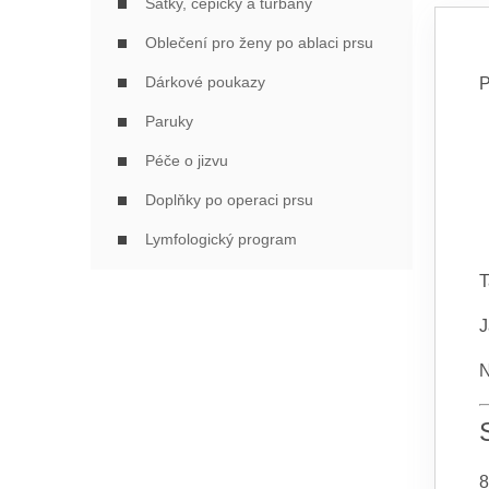
Šátky, čepičky a turbany
Oblečení pro ženy po ablaci prsu
Dárkové poukazy
P
Paruky
Péče o jizvu
Doplňky po operaci prsu
Lymfologický program
T
J
N
8