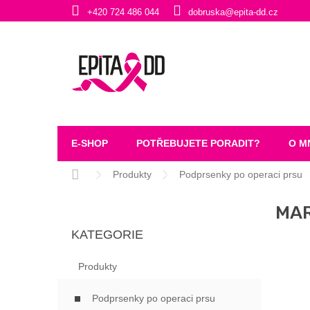
Přejít
+420 724 486 044
dobruska@epita-dd.cz
na
obsah
E-SHOP
POTŘEBUJETE PORADIT?
O M
Domů
Produkty
Podprsenky po operaci prsu
P
MAR
O
Přeskočit
S
KATEGORIE
kategorie
T
R
Produkty
A
N
Podprsenky po operaci prsu
N