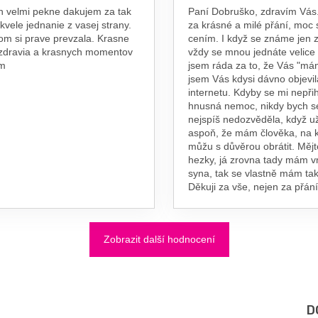
n velmi pekne dakujem za tak
Paní Dobruško, zdravím Vás.
skvele jednanie z vasej strany.
za krásné a milé přání, moc 
om si prave prevzala. Krasne
cením. I když se známe jen z
 zdravia a krasnych momentov
vždy se mnou jednáte velice
am
jsem ráda za to, že Vás "má
jsem Vás kdysi dávno objevil
internetu. Kdyby se mi nepřih
hnusná nemoc, nikdy bych s
nejspíš nedozvěděla, když už
aspoň, že mám člověka, na 
můžu s důvěrou obrátit. Měj
hezky, já zrovna tady mám 
syna, tak se vlastně mám tak
Děkuji za vše, nejen za přání
Zobrazit další hodnocení
D