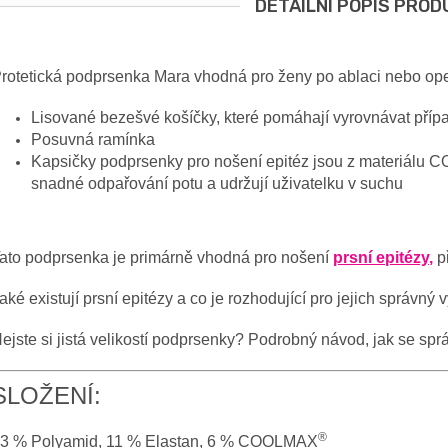
DETAILNÍ POPIS PROD
rotetická podprsenka Mara vhodná pro ženy po ablaci nebo ope
Lisované bezešvé košíčky, které pomáhají vyrovnávat příp
Posuvná ramínka
Kapsičky podprsenky pro nošení epitéz jsou z materiálu
snadné odpařování potu a udržují uživatelku v suchu
ato podprsenka je primárně vhodná pro nošení
prsní epitézy
,
p
aké existují prsní epitézy a co je rozhodující pro jejich správný
ejste si jistá velikostí podprsenky? Podrobný návod, jak se spr
SLOŽENÍ:
®
3 % Polyamid, 11 % Elastan, 6 % COOLMAX