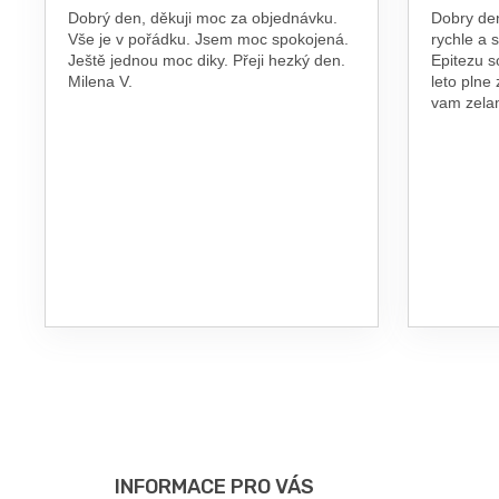
Dobrý den, děkuji moc za objednávku.
Dobry de
Vše je v pořádku. Jsem moc spokojená.
rychle a 
Ještě jednou moc diky. Přeji hezký den.
Epitezu s
Milena V.
leto plne
vam zel
Z
Á
P
INFORMACE PRO VÁS
A