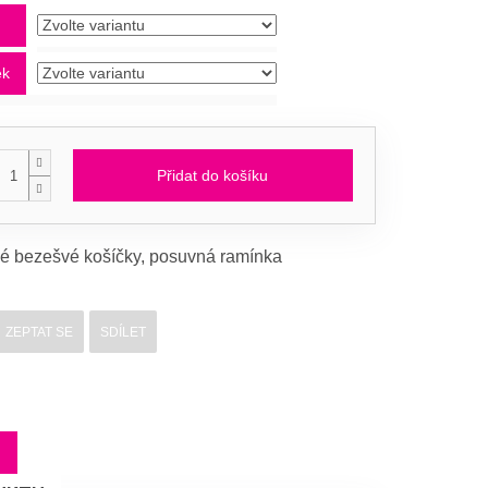
d
ek
Přidat do košíku
é bezešvé košíčky, posuvná ramínka
ZEPTAT SE
SDÍLET