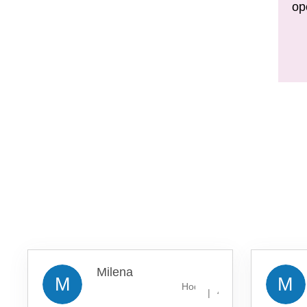
op
Milena
M
M
Hodnocení obchodu je 5 z 5 
|
4.8.2026