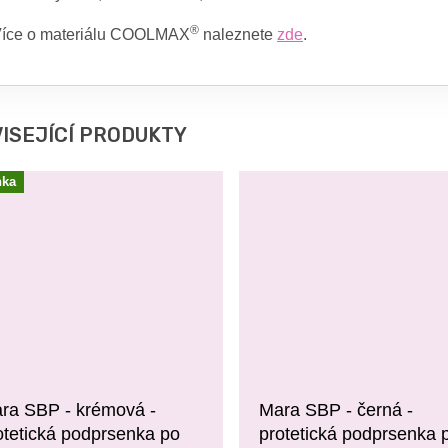
®
íce o materiálu COOLMAX
naleznete
zde
.
ISEJÍCÍ PRODUKTY
nka
ra SBP - krémová -
Mara SBP - černá -
otetická podprsenka po
protetická podprsenka 