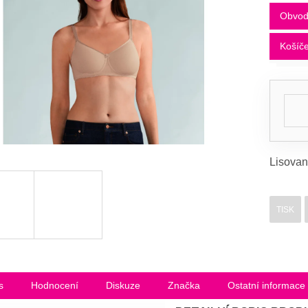
Obvo
Košíč
Lisovan
TISK
s
Hodnocení
Diskuze
Značka
Ostatní informace