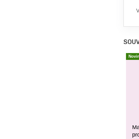
V
SOUV
Novi
Ma
pr