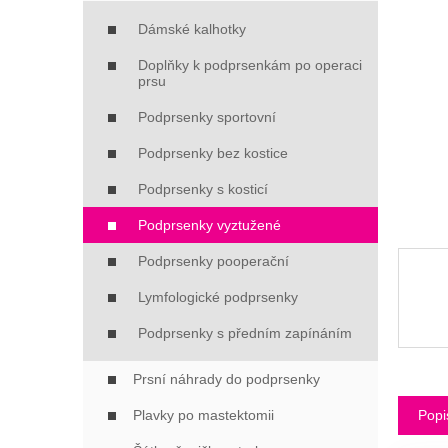
Í
P
Dámské kalhotky
A
Doplňky k podprsenkám po operaci
N
prsu
E
L
Podprsenky sportovní
Podprsenky bez kostice
Podprsenky s kosticí
Podprsenky vyztužené
Podprsenky pooperační
Lymfologické podprsenky
Podprsenky s předním zapínáním
Prsní náhrady do podprsenky
Popi
Plavky po mastektomii