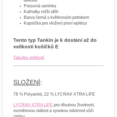
dekoltu
Posuvná ramínka
Kalhotky nižší střih
Barva černá s květinovým potiskem
Kapsička pro vložení prsní epitézy
Tento typ Tankin je k dostání až do
velikosti košíčků E
Tabulka velikostí
SLOŽENÍ
:
78 % Polyamid, 22 % LYCRA® XTRA LIFE
LYCRA® XTRA LIFE
pro dlouhou životnost,
rozměrovou stálost a vysokou odolnost vůči
chlóru