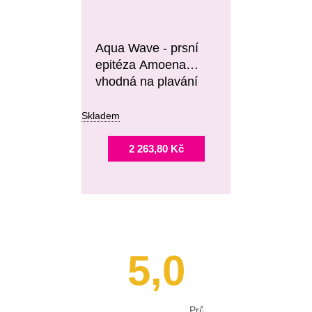
Aqua Wave - prsní
epitéza Amoena
vhodná na plavání
Skladem
2 263,80 Kč
5,0
Průměrné