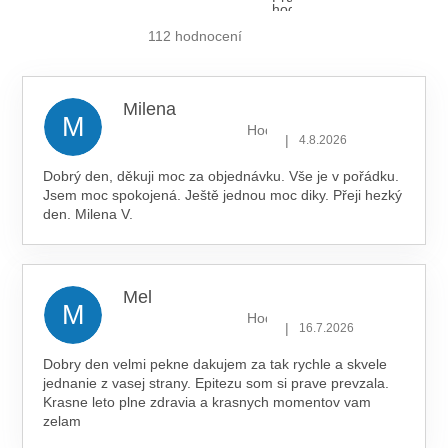
hodnocení
obchodu
je
112 hodnocení
5,0
z 5
hvězdiček.
Milena
M
Hodnocení obchodu je 5 z 5 hv
|
4.8.2026
Dobrý den, děkuji moc za objednávku. Vše je v pořádku.
Jsem moc spokojená. Ještě jednou moc diky. Přeji hezký
den. Milena V.
Mel
M
Hodnocení obchodu je 5 z 5 hv
|
16.7.2026
Dobry den velmi pekne dakujem za tak rychle a skvele
jednanie z vasej strany. Epitezu som si prave prevzala.
Krasne leto plne zdravia a krasnych momentov vam
zelam