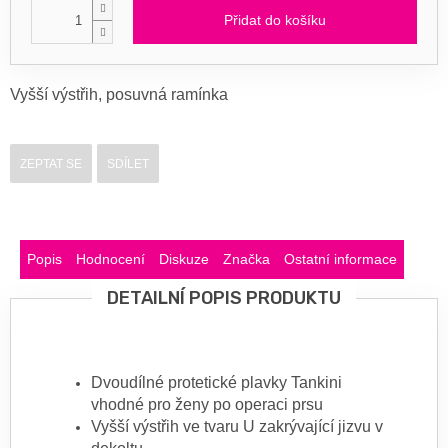
Přidat do košíku
Vyšší výstřih, posuvná ramínka
ZEPTAT SE
SDÍLET
Popis
Hodnocení
Diskuze
Značka
Ostatní informace
DETAILNÍ POPIS PRODUKTU
Dvoudílné protetické plavky Tankini
vhodné pro ženy po operaci prsu
Vyšší výstřih ve tvaru U zakrývající jizvu v