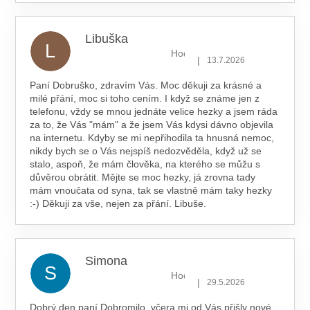
Libuška
L
Hodnocení obchodu je 5 z 5 hv
|
13.7.2026
Paní Dobruško, zdravím Vás. Moc děkuji za krásné a
milé přání, moc si toho cením. I když se známe jen z
telefonu, vždy se mnou jednáte velice hezky a jsem ráda
za to, že Vás "mám" a že jsem Vás kdysi dávno objevila
na internetu. Kdyby se mi nepřihodila ta hnusná nemoc,
nikdy bych se o Vás nejspíš nedozvěděla, když už se
stalo, aspoň, že mám člověka, na kterého se můžu s
důvěrou obrátit. Mějte se moc hezky, já zrovna tady
mám vnoučata od syna, tak se vlastně mám taky hezky
:-) Děkuji za vše, nejen za přání. Libuše.
Simona
S
Hodnocení obchodu je 5 z 5 hv
|
29.5.2026
Dobrý den paní Dobromilo, včera mi od Vás přišly nové