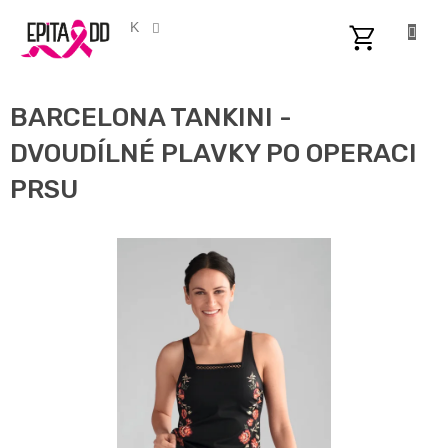
Přejít
na
CZK
obsah
NÁKUPNÍ
KOŠÍK
BARCELONA TANKINI -
DVOUDÍLNÉ PLAVKY PO OPERACI
PRSU