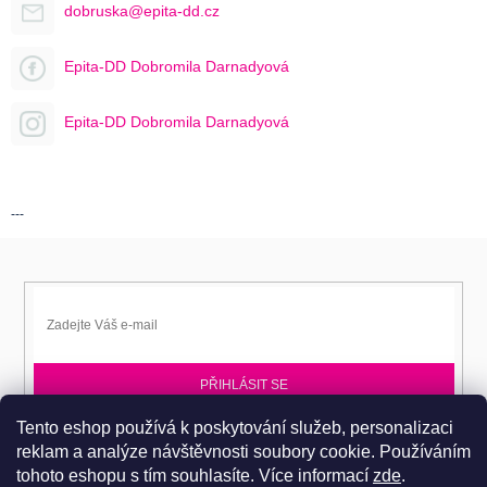
dobruska@epita-dd.cz
Epita-DD Dobromila Darnadyová
Epita-DD Dobromila Darnadyová
---
PŘIHLÁSIT SE
Tento eshop používá k poskytování služeb, personalizaci
Přihlaste se k EPITA-DD a získávejte novinky jako první.
reklam a analýze návštěvnosti soubory cookie. Používáním
tohoto eshopu s tím souhlasíte.
Více informací
zde
.