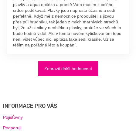
plavky a aqua epitéza a prostě Vám musím z celého
srdce poděkovat. Plavky jsou naprosto úžasné a sedí
perfektně. Když mě z nemocnice propouštěli s jizvou
přes půl hrudníku, tak jeden z mých marnivých strachů
byl, že už si nikdy neobléknu plavky, protože ve všech to
bude hodně vidět. Ale v tomto novém kytičkovaném topu
není vidět vůbec nic, epitéza také sedí krásně. Už se
těším na pořádné léto a koupání.
Zobrazit další hodnocení
Z
Á
P
A
INFORMACE PRO VÁS
T
Í
Pojišťovny
Podporuji